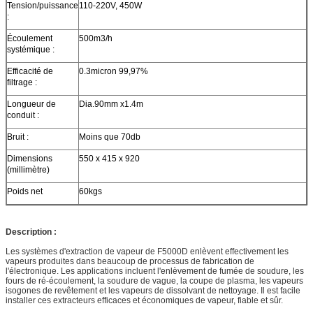
Tension/puissance
110-220V, 450W
:
Écoulement
500m3/h
systémique :
Efficacité de
0.3micron 99,97%
filtrage :
Longueur de
Dia.90mm x1.4m
conduit :
Bruit :
Moins que 70db
Dimensions
550 x 415 x 920
(millimètre)
Poids net
60kgs
Description :
Les systèmes d'extraction de vapeur de F5000D enlèvent effectivement les
vapeurs produites dans beaucoup de processus de fabrication de
l'électronique. Les applications incluent l'enlèvement de fumée de soudure, les
fours de ré-écoulement, la soudure de vague, la coupe de plasma, les vapeurs
isogones de revêtement et les vapeurs de dissolvant de nettoyage. Il est facile
installer ces extracteurs efficaces et économiques de vapeur, fiable et sûr.