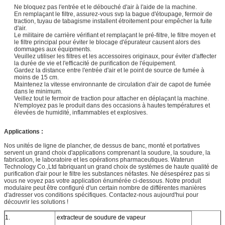
Ne bloquez pas l'entrée et le débouché d'air à l'aide de la machine.
En remplaçant le filtre, assurez-vous svp la bague d'étoupage, fermoir de
traction, tuyau de tabagisme installent étroitement pour empêcher la fuite
d'air.
Le militaire de carrière vérifiant et remplaçant le pré-filtre, le filtre moyen et
le filtre principal pour éviter le blocage d'épurateur causent alors des
dommages aux équipments.
Veuillez utiliser les filtres et les accessoires originaux, pour éviter d'affecter
la durée de vie et l'efficacité de purification de l'équipement.
Gardez la distance entre l'entrée d'air et le point de source de fumée à
moins de 15 cm.
Maintenez la vitesse environnante de circulation d'air de capot de fumée
dans le minimum.
Veillez tout le fermoir de traction pour attacher en déplaçant la machine.
N'employez pas le produit dans des occasions à hautes températures et
élevées de humidité, inflammables et explosives.
Applications :
Nos unités de ligne de plancher, de dessus de banc, monté et portatives
servent un grand choix d'applications comprenant la soudure, la soudure, la
fabrication, le laboratoire et les opérations pharmaceutiques. Waterun
Technology Co.,Ltd fabriquant un grand choix de systèmes de haute qualité de
purification d'air pour le filtre les substances néfastes. Ne désespérez pas si
vous ne voyez pas votre application énumérée ci-dessous. Notre produit
modulaire peut être configuré d'un certain nombre de différentes manières
d'adresser vos conditions spécifiques. Contactez-nous aujourd'hui pour
découvrir les solutions !
1.
extracteur de soudure de vapeur