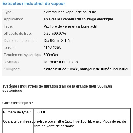
Extracteur industriel de vapeur
Type:
extracteur de vapeur de soudure
Application:
enlevez les vapeurs du soudage électrique
Filtre:
Pp, fibre de verre et carbone actif
efficacité de filtre:
0.3um99.97%
Diamètre de conduit:
Dia.90mm X 1.4m
tension:
110V-220V
Écoulement systémique:
500m3/h
l'avantage:
DC moteur Brushless
extracteur de fumée
mangeur de fumée industriel
Surligner:
,
systèmes industriels de filtration d'air de la grande fleur 500m3/h
systémique
Caractéristiques :
Numéro de type :
F5000D
Quantité de filtres :
pré-filtre 5pcs, filtre 1pc, filtre 1pc, filtre actif 4pcs de pp de
fibre de verre de carbone