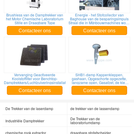
Brushless van de Damptrekker van
Energie - het Stofcollector van
het Motor Chemische Laboratorium
Baghouse van de besparingsimpuls
Stille en Draagbare Type
Straal die in Mijnbouwmachines wordt
gebruikt
Contacteer ons
Contacteer ons
Vervanging Geactiveerde
SHB1-damp Kappenkleppen,
Koolstoffilter voor Benchtop-
gashaan, Opgeschorte opgezette,
Damptrekkers/Luchtzuiveringsinstallatie
langzame open, Gasafzet, de klep
van dampkappen
Contacteer ons
Contacteer ons
De Trekker van de laserdamp
de trekker van de lassendamp
De Trekker van de
Industriële Damptrekker
laboratoriumdamp
chemische rook extractor
draagbare stofafscheider