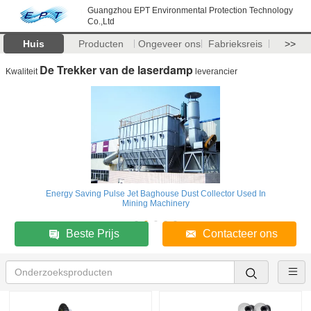
Guangzhou EPT Environmental Protection Technology
Co.,Ltd
Huis
Producten
Ongeveer ons
Fabrieksreis
>>
De Trekker van de laserdamp
Kwaliteit
leverancier
Energy Saving Pulse Jet Baghouse Dust Collector Used In
Mining Machinery
Beste Prijs
Contacteer ons