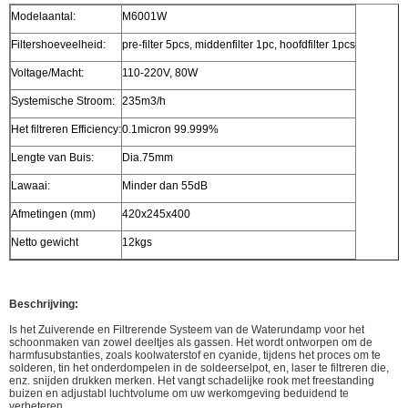
Modelaantal:
M6001W
Filtershoeveelheid:
pre-filter 5pcs, middenfilter 1pc, hoofdfilter 1pcs
Voltage/Macht:
110-220V, 80W
Systemische Stroom:
235m3/h
Het filtreren Efficiency:
0.1micron 99.999%
Lengte van Buis:
Dia.75mm
Lawaai:
Minder dan 55dB
Afmetingen (mm)
420x245x400
Netto gewicht
12kgs
Beschrijving:
Is het Zuiverende en Filtrerende Systeem van de Waterundamp voor het
schoonmaken van zowel deeltjes als gassen. Het wordt ontworpen om de
harmfusubstanties, zoals koolwaterstof en cyanide, tijdens het proces om te
solderen, tin het onderdompelen in de soldeerselpot, en, laser te filtreren die,
enz. snijden drukken merken. Het vangt schadelijke rook met freestanding
buizen en adjustabl luchtvolume om uw werkomgeving beduidend te
verbeteren.