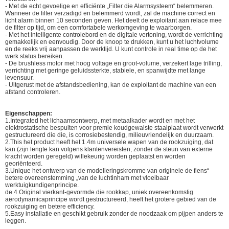
- Met de echt gevoelige en efficiënte „Filter die Alarmsysteem“ belemmeren.
Wanneer de filter verzadigd en belemmerd wordt, zal de machine correct en
licht alarm binnen 10 seconden geven. Het deelt de exploitant aan relace mee
de filter op tijd, om een comfortabele werkomgeving te waarborgen.
- Met het intelligente controlebord en de digitale vertoning, wordt de verrichting
gemakkelijk en eenvoudig. Door de knoop te drukken, kunt u het luchtvolume
en de reeks vrij aanpassen de werktijd. U kunt controle in real time op de het
werk status bereiken.
- De brushless motor met hoog voltage en groot-volume, verzekert lage trilling,
verrichting met geringe geluidssterkte, stabiele, en spanwijdte met lange
levensuur.
- Uitgerust met de afstandsbediening, kan de exploitant de machine van een
afstand controleren.
Eigenschappen:
1.Integrated het lichaamsontwerp, met metaalkader wordt en met het
elektrostatische bespuiten voor premie koudgewalste staalplaat wordt verwerkt
gestructureerd die die, is corrosiebestendig, milieuvriendelijk en duurzaam.
2.This het product heeft het 1.4m universele wapen van de rookzuiging, dat
kan (zijn lengte kan volgens klantenvereisten, zonder de steun van externe
kracht worden geregeld) willekeurig worden geplaatst en worden
georiënteerd.
3.Unique het ontwerp van de modelleringskromme van originele de flens“
betere overeenstemming „van de luchtinham met vloeibaar
werktuigkundigenprincipe.
de 4.Original vierkant-gevormde die rookkap, uniek overeenkomstig
aërodynamicaprincipe wordt gestructureerd, heeft het grotere gebied van de
rookzuiging en betere efficiency.
5.Easy installatie en geschikt gebruik zonder de noodzaak om pijpen anders te
leggen.