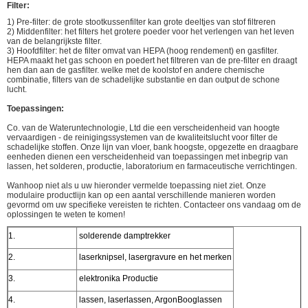
Filter:
1)
Pre-filter: de grote stootkussenfilter kan grote deeltjes van stof filtreren
2)
Middenfilter: het filters het grotere poeder voor het verlengen van het leven
van de belangrijkste filter.
3)
Hoofdfilter: het de filter omvat van HEPA (hoog rendement) en gasfilter.
HEPA maakt het gas schoon en poedert het filtreren van de pre-filter en draagt
hen dan aan de gasfilter. welke met de koolstof en andere chemische
combinatie, filters van de schadelijke substantie en dan output de schone
lucht.
Toepassingen:
Co. van de Wateruntechnologie, Ltd die een verscheidenheid van hoogte
vervaardigen - de reinigingssystemen van de kwaliteitslucht voor filter de
schadelijke stoffen. Onze lijn van vloer, bank hoogste, opgezette en draagbare
eenheden dienen een verscheidenheid van toepassingen met inbegrip van
lassen, het solderen, productie, laboratorium en farmaceutische verrichtingen.
Wanhoop niet als u uw hieronder vermelde toepassing niet ziet. Onze
modulaire productlijn kan op een aantal verschillende manieren worden
gevormd om uw specifieke vereisten te richten. Contacteer ons vandaag om de
oplossingen te weten te komen!
1.
solderende damptrekker
2.
laserknipsel, lasergravure en het merken
3.
elektronika Productie
4.
lassen, laserlassen, ArgonBooglassen