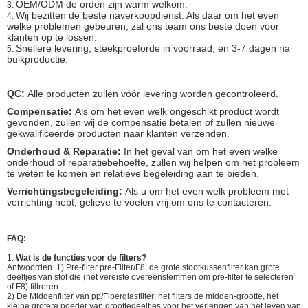
OEM/ODM de orden zijn warm welkom.
3.
Wij bezitten de beste naverkoopdienst. Als daar om het even
4.
welke problemen gebeuren, zal ons team ons beste doen voor
klanten op te lossen.
Snellere levering, steekproeforde in voorraad, en 3-7 dagen na
5.
bulkproductie.
QC:
Alle producten zullen vóór levering worden gecontroleerd.
Compensatie:
Als om het even welk ongeschikt product wordt
gevonden, zullen wij de compensatie betalen of zullen nieuwe
gekwalificeerde producten naar klanten verzenden.
Onderhoud & Reparatie:
In het geval van om het even welke
onderhoud of reparatiebehoefte, zullen wij helpen om het probleem
te weten te komen en relatieve begeleiding aan te bieden.
Verrichtingsbegeleiding:
Als u om het even welk probleem met
verrichting hebt, gelieve te voelen vrij om ons te contacteren.
FAQ:
1.
Wat is de functies voor de filters?
Antwoorden. 1) Pre-filter pre-Filter/F8: de grote stootkussenfilter kan grote
deeltjes van stof die (het vereiste overeenstemmen om pre-filter te selecteren
of F8) filtreren
2) De Middenfilter van pp/Fiberglasfilter: het filters de midden-grootte, het
kleine grotere poeder van groottedeeltjes voor het verlengen van het leven van