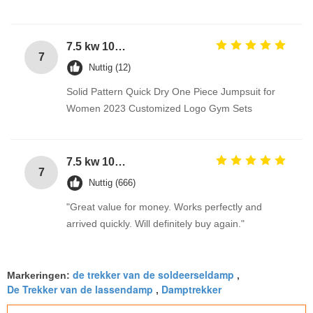
7.5 kw 10 hp 3 phase electric motor with aluminium housing
7
Nuttig (12)
Solid Pattern Quick Dry One Piece Jumpsuit for
Women 2023 Customized Logo Gym Sets
7.5 kw 10 hp 3 phase electric motor with aluminium housing
7
Nuttig (666)
"Great value for money. Works perfectly and
arrived quickly. Will definitely buy again."
de trekker van de soldeerseldamp
Markeringen:
,
De Trekker van de lassendamp
Damptrekker
,