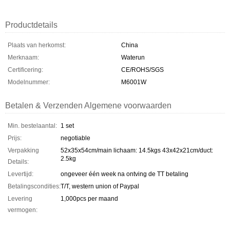
Productdetails
Plaats van herkomst:
China
Merknaam:
Waterun
Certificering:
CE/ROHS/SGS
Modelnummer:
M6001W
Betalen & Verzenden Algemene voorwaarden
Min. bestelaantal:
1 set
Prijs:
negotiable
Verpakking
52x35x54cm/main lichaam: 14.5kgs 43x42x21cm/duct:
2.5kg
Details:
Levertijd:
ongeveer één week na ontving de TT betaling
Betalingscondities:
T/T, western union of Paypal
Levering
1,000pcs per maand
vermogen: