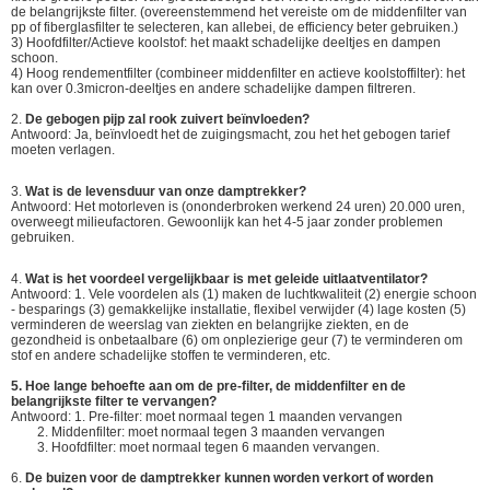
de belangrijkste filter. (overeenstemmend het vereiste om de middenfilter van
pp of fiberglasfilter te selecteren, kan allebei, de efficiency beter gebruiken.)
3) Hoofdfilter/Actieve koolstof: het maakt schadelijke deeltjes en dampen
schoon.
4) Hoog rendementfilter (combineer middenfilter en actieve koolstoffilter): het
kan over 0.3micron-deeltjes en andere schadelijke dampen filtreren.
2.
De gebogen pijp zal rook zuivert beïnvloeden?
Antwoord: Ja, beïnvloedt het de zuigingsmacht, zou het het gebogen tarief
moeten verlagen.
3.
Wat is de levensduur van onze damptrekker?
Antwoord: Het motorleven is (ononderbroken werkend 24 uren) 20.000 uren,
overweegt milieufactoren. Gewoonlijk kan het 4-5 jaar zonder problemen
gebruiken.
4.
Wat is het voordeel vergelijkbaar is met geleide uitlaatventilator?
Antwoord: 1. Vele voordelen als (1) maken de luchtkwaliteit (2) energie schoon
- besparings (3) gemakkelijke installatie, flexibel verwijder (4) lage kosten (5)
verminderen de weerslag van ziekten en belangrijke ziekten, en de
gezondheid is onbetaalbare (6) om onplezierige geur (7) te verminderen om
stof en andere schadelijke stoffen te verminderen, etc.
5. Hoe lange behoefte aan om de pre-filter, de middenfilter en de
belangrijkste filter te vervangen?
Antwoord: 1. Pre-filter: moet normaal tegen 1 maanden vervangen
2. Middenfilter: moet normaal tegen 3 maanden vervangen
3. Hoofdfilter: moet normaal tegen 6 maanden vervangen.
6.
De buizen voor de damptrekker kunnen worden verkort of worden