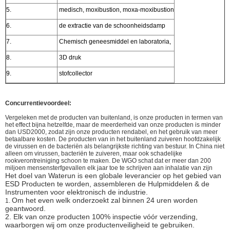
5.
medisch, moxibustion, moxa-moxibustion
6.
de extractie van de schoonheidsdamp
7.
Chemisch geneesmiddel en laboratoria,
8.
3D druk
9.
stofcollector
Concurrentievoordeel:
Vergeleken met de producten van buitenland, is onze producten in termen van
het effect bijna hetzelfde, maar de meerderheid van onze producten is minder
dan USD2000, zodat zijn onze producten rendabel, en het gebruik van meer
betaalbare kosten. De producten van in het buitenland zuiveren hoofdzakelijk
de virussen en de bacteriën als belangrijkste richting van bestuur. In China niet
alleen om virussen, bacteriën te zuiveren, maar ook schadelijke
rookverontreiniging schoon te maken. De WGO schat dat er meer dan 200
miljoen mensensterfgevallen elk jaar toe te schrijven aan inhalatie van zijn
Het doel van Waterun is een globale leverancier op het gebied van
ESD Producten te worden, assembleren de Hulpmiddelen & de
Instrumenten voor elektronisch de industrie.
Om het even welk onderzoekt zal binnen 24 uren worden
1.
geantwoord.
2.
Elk van onze producten 100% inspectie vóór verzending,
waarborgen wij om onze productenveiligheid te gebruiken.