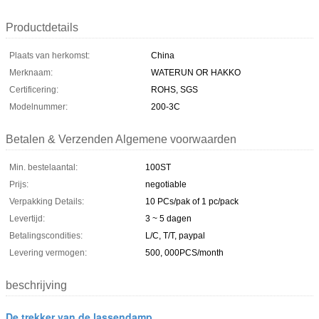
Productdetails
Plaats van herkomst:
China
Merknaam:
WATERUN OR HAKKO
Certificering:
ROHS, SGS
Modelnummer:
200-3C
Betalen & Verzenden Algemene voorwaarden
Min. bestelaantal:
100ST
Prijs:
negotiable
Verpakking Details:
10 PCs/pak of 1 pc/pack
Levertijd:
3 ~ 5 dagen
Betalingscondities:
L/C, T/T, paypal
Levering vermogen:
500, 000PCS/month
beschrijving
De trekker van de lassendamp