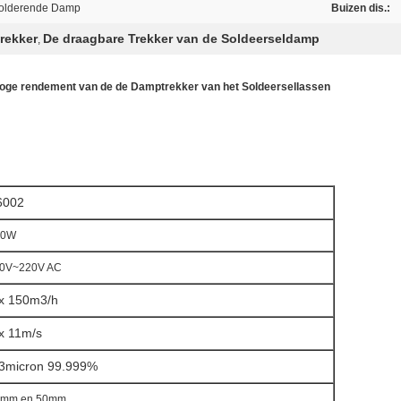
 Solderende Damp
Buizen dis.:
rekker
De draagbare Trekker van de Soldeerseldamp
,
Hoge rendement van de de Damptrekker van het Soldeersellassen
6002
00W
0V~220V AC
 x 150m3/h
x 11m/s
.3micron 99.999%
5mm en 50mm