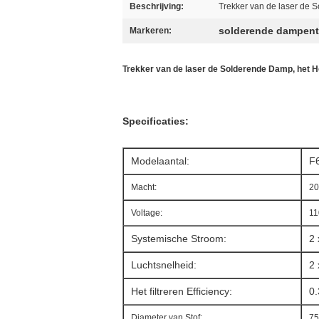
Beschrijving:
Trekker van de laser de
solderende dampent
Markeren:
Trekker van de laser de Solderende Damp, het 
Specificaties:
Modelaantal:
F
Macht:
2
Voltage:
11
Systemische Stroom:
2
Luchtsnelheid:
2 
Het filtreren Efficiency:
0
Diameter van Stof:
7