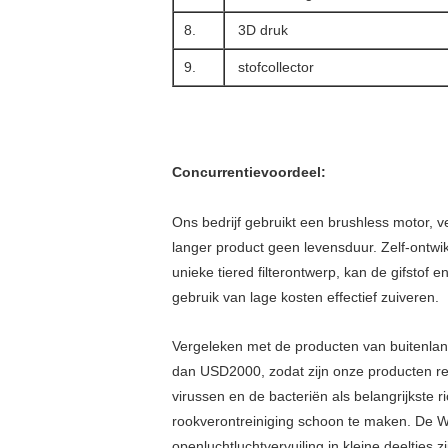
8.
3D druk
9.
stofcollector
Concurrentievoordeel:
Ons bedrijf gebruikt een brushless motor, v
langer product geen levensduur. Zelf-ontwikk
unieke tiered filterontwerp, kan de gifstof
gebruik van lage kosten effectief zuiveren.
Vergeleken met de producten van buitenland
dan USD2000, zodat zijn onze producten ren
virussen en de bacteriën als belangrijkste r
rookverontreiniging schoon te maken. De WG
openluchtluchtvervuiling in kleine deeltjes zi