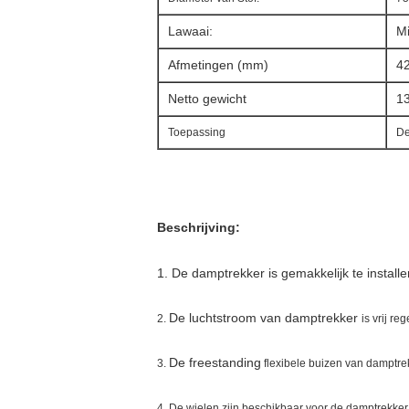
Lawaai:
M
Afmetingen (mm)
4
Netto gewicht
1
Toepassing
De
Beschrijving:
1. De damptrekker is gemakkelijk te install
De luchtstroom van damptrekker
2.
is vrij re
De freestanding
3.
flexibele buizen van damptr
4.
De wielen zijn beschikbaar voor de damptrekker 