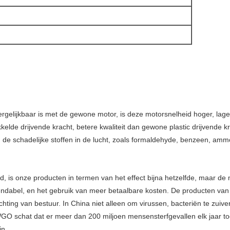
ergelijkbaar is met de gewone motor, is deze motorsnelheid hoger, lage
elde drijvende kracht, betere kwaliteit dan gewone plastic drijvende kra
 en de schadelijke stoffen in de lucht, zoals formaldehyde, benzeen, am
, is onze producten in termen van het effect bijna hetzelfde, maar d
dabel, en het gebruik van meer betaalbare kosten. De producten van i
ichting van bestuur. In China niet alleen om virussen, bacteriën te zuiv
O schat dat er meer dan 200 miljoen mensensterfgevallen elk jaar toe
jn.