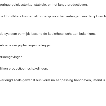
geringe geluidssterkte, stabiele, en het lange productleven;
n de Hoofdfilters kunnen afzonderlijk voor het verlengen van de tijd van 
ende systeem vermijdt lossend de koele/hete lucht aan buitenkant;
behoefte om pijpleidingen te leggen;
 werkomgevingen;
lijken productieomschakelingen;
verlengd zoals gewenst hun vorm na aanpassing handhaven, latend u h