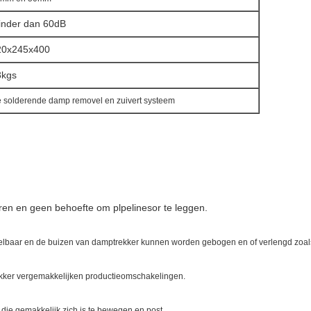
inder dan 60dB
20x245x400
3kgs
 solderende damp removel en zuivert systeem
eren en geen behoefte om plpelinesor te leggen
.
gelbaar en de
buizen
van damptrekker kunnen worden gebogen en of verlengd zoa
ekker vergemakkelijken productieomschakelingen.
die gemakkelijk zich is te bewegen en post.