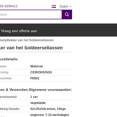
755-8299412
Dutch
search
Vraag een offerte aan
Damptrekker van het Soldeersellassen
er van het Soldeersellassen
uctdetails:
aam:
Waterun
icering:
CE/ROHS/SGS
lnummer:
F6002
len & Verzenden Algemene voorwaarden:
estelaantal:
1 set
negotiable
kking Details:
52x35x54cm/set, 15kgs
ongeveer 7-10 werkdagen