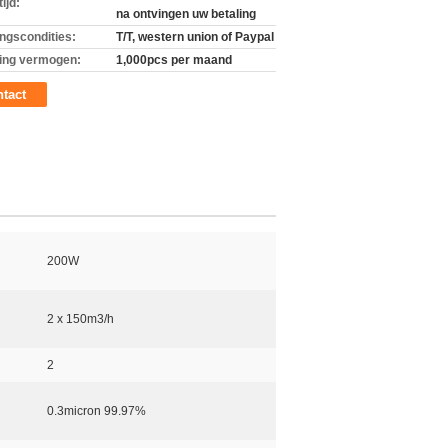
ijd:
na ontvingen uw betaling
ingscondities:
T/T, western union of Paypal
ing vermogen:
1,000pcs per maand
tact
200W
2 x 150m3/h
2
0.3micron 99.97%