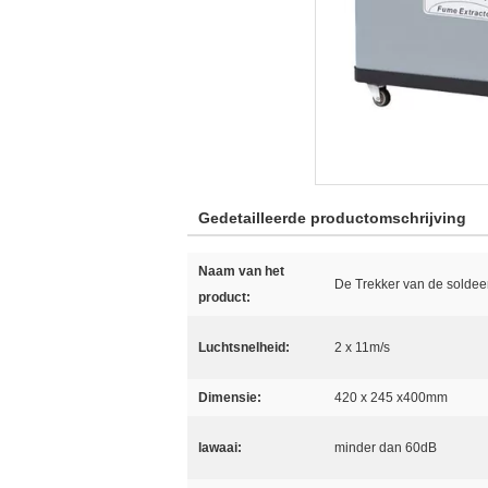
Gedetailleerde productomschrijving
Naam van het
De Trekker van de solde
product:
Luchtsnelheid:
2 x 11m/s
Dimensie:
420 x 245 x400mm
lawaai:
minder dan 60dB