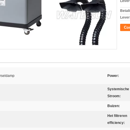
Levert
Betal
Lever
Con
erseldamp
Power:
Systemische
Stroom:
Buizen:
Het filtreren
efficiency: