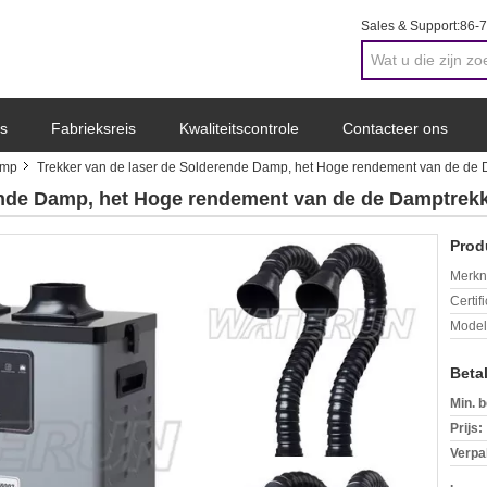
Sales & Support:
86-
s
Fabrieksreis
Kwaliteitscontrole
Contacteer ons
amp
Trekker van de laser de Solderende Damp, het Hoge rendement van de de 
ende Damp, het Hoge rendement van de de Damptrekk
Prod
Merkn
Certif
Mode
Beta
Min. b
Prijs:
Verpa