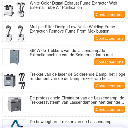
White Color Digital Exhaust Fume Extractor With
External Tube Air Purification
Contacteer ons
Multiple Filter Design Low Noise Welding Fume
Extraction Remove Fume From Moxibustion
Contacteer ons
450W de Trekkers van de lassendamp/de
Extractiemachine van de Soldeerseldamp met
Veelvoudige Hepa-Filter
Contacteer ons
Trekker van de laser de Solderende Damp, het Hoge
rendement van de de Damptrekker van het
Soldeersellassen
Contacteer ons
De professionele Eliminator van de Lassendamp, de
Trekkerssysteem van Lassendampen Met geringe
geluidssterkte
Contacteer ons
De beweegbare Trekker van de Lassendamp