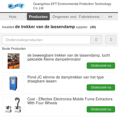
Guangzhou EPT Environmental Protection Technology
Co.,Ltd
Huis
Producten
Ongeveer ons
Fabrieksreis
>>
de trekker van de lassendamp
Kwaliteit
supplier.
(48)
Beste Producten
de beweegbare trekker van de lassendamp, lucht
gekoelde Kleine dampeliminator
Onderzoek nu
Pond-JC slimme de damptrekker van het type
draagbare lassen
Onderzoek nu
Cost - Effective Electronics Mobile Fume Extractors
With Four Wheels
Onderzoek nu