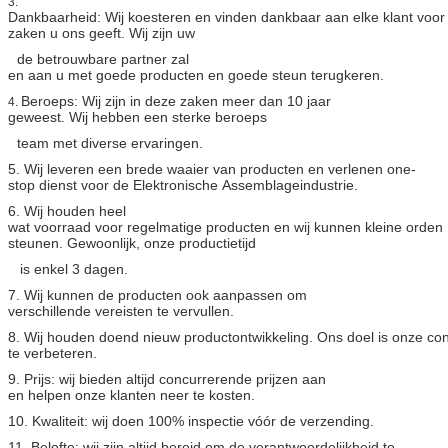
3.
Dankbaarheid: Wij koesteren en vinden dankbaar aan elke klant voor
zaken u ons geeft. Wij zijn uw
de betrouwbare partner zal
en aan u met goede producten en goede steun terugkeren.
Beroeps: Wij zijn in deze zaken meer dan 10 jaar
4.
geweest. Wij hebben een sterke beroeps
team met diverse ervaringen.
5. Wij leveren een brede waaier van producten en verlenen one-
stop dienst voor de Elektronische Assemblageindustrie.
6. Wij houden heel
wat voorraad voor regelmatige producten en wij kunnen kleine orden
steunen. Gewoonlijk, onze productietijd
is enkel 3 dagen.
7. Wij kunnen de producten ook aanpassen om
verschillende vereisten te vervullen.
8. Wij houden doend nieuw productontwikkeling. Ons doel is onze con
te verbeteren.
9. Prijs: wij bieden altijd concurrerende prijzen aan
en helpen onze klanten neer te kosten.
10. Kwaliteit: wij doen 100% inspectie vóór de verzending.
11. Belofte: wij zijn altijd bereid om de verantwoordelijkheid te