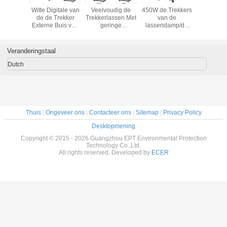
iciënte
Witte Digitale van
Veelvoudig de
450W de Trekkers
de bewe
 van de
de de Trekker
Trekkerlassen Met
van de
trekker 
ronika
Externe Buis van
geringe
lassendamp/de
lassendamp
e Damp
de Uitlaatdamp de
geluidssterkte van
Extractiemachine
gekoelde 
ess met
Luchtreiniging
de Filter Mobiel
van de
dampelim
Wielen
Damp voor het
Soldeerseldamp
Veranderingstaal
Verwijderen van
met Veelvoudige
Damp
Hepa-Filter
Dutch
Thuis
|
Ongeveer ons
|
Contacteer ons
|
Sitemap
|
Privacy Policy
Desktopmening
Copyright © 2015 - 2026 Guangzhou EPT Environmental Protection
Technology Co.,Ltd.
All rights reserved. Developed by
ECER