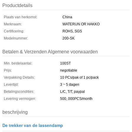
Productdetails
Plaats van herkomst:
China
Merknaam:
WATERUN OR HAKKO
Certificering:
ROHS, SGS
Modelnummer:
200-SK
Betalen & Verzenden Algemene voorwaarden
Min. bestelaantal:
100ST
Prijs:
negotiable
Verpakking Details:
10 PCs/pak of 1 pc/pack
Levertijd:
3 ~ 5 dagen
Betalingscondities:
L/C, T/T, paypal
Levering vermogen:
500, 000PCS/month
beschrijving
De trekker van de lassendamp