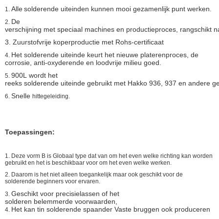
Alle
solderende uiteinden kunnen mooi gezamenlijk punt werken.
1.
De
2.
verschijning met speciaal machines en productieproces, rangschikt
3.
Zuurstofvrije koperproductie met Rohs-certificaat
Het solderende uiteinde keurt het nieuwe platerenproces, de
4.
corrosie, anti-oxyderende en loodvrije milieu goed.
900L wordt het
5.
reeks solderende uiteinde gebruikt met Hakko 936, 937 en andere ge
Snelle
6.
hittegeleiding.
Toepassingen:
1.
Deze vorm B is Globaal type dat van om het even welke richting kan worden
gebruikt en het is beschikbaar voor om het even welke werken.
2.
Daarom is het niet alleen toegankelijk maar ook geschikt voor de
solderende beginners voor ervaren.
Geschikt voor precisielassen of het
3.
solderen belemmerde voorwaarden,
Het kan tin solderende spaander Vaste bruggen ook produceren
4.