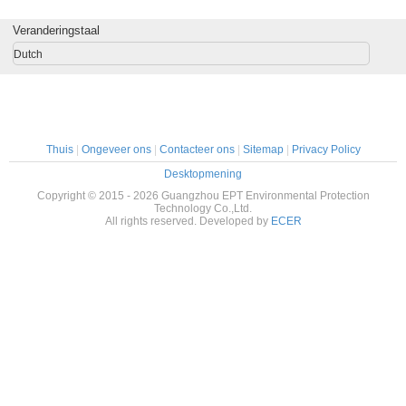
molen de
voor de Machine
voo
elektrische
van de de
Damptre
Veranderingstaal
schuurmachine
Rookeliminator
van de de
van de
Dutch
machinelucht
Dampentrekker
oppoetsende van
de de hoekmolen
schuurmachine
van het de
gehechtheidspoetsmiddel
Thuis
|
Ongeveer ons
|
Contacteer ons
|
Sitemap
|
Privacy Policy
Desktopmening
Copyright © 2015 - 2026 Guangzhou EPT Environmental Protection
Technology Co.,Ltd.
All rights reserved. Developed by
ECER