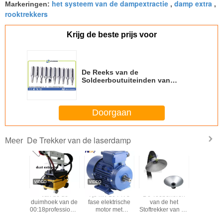
het systeem van de dampextractie
damp extra
Markeringen:
,
,
rooktrekkers
Krijg de beste prijs voor
De Reeks van de
Soldeerboutuiteinden van
precisiehakko 900L voor de
Soldeerboutposten van Hakko
Doorgaan
De Trekker van de laserdamp
Meer
or pa-
Van de de
7,5 kW 10 PK 3
De Toebehoren
Vierka
D van de
duimhoek van de
fase elektrische
van de het
Siliciumpi
rdamp
00:18professional
motor met
Stoftrekker van de
de Eenhe
6 van de de
aluminiumhuisvesting
aluminiumkap
de Dampex