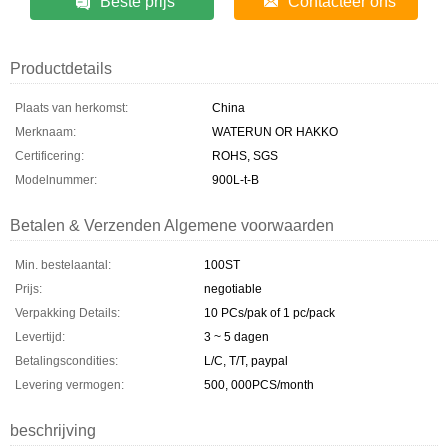
Beste prijs
Contacteer ons
Productdetails
Plaats van herkomst:
China
Merknaam:
WATERUN OR HAKKO
Certificering:
ROHS, SGS
Modelnummer:
900L-t-B
Betalen & Verzenden Algemene voorwaarden
Min. bestelaantal:
100ST
Prijs:
negotiable
Verpakking Details:
10 PCs/pak of 1 pc/pack
Levertijd:
3 ~ 5 dagen
Betalingscondities:
L/C, T/T, paypal
Levering vermogen:
500, 000PCS/month
beschrijving