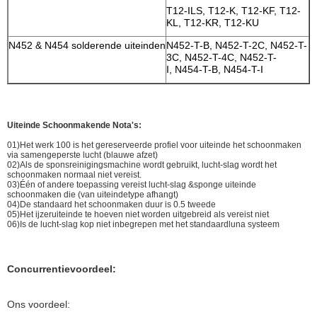
T12-ILS, T12-K, T12-KF, T12-
KL, T12-KR, T12-KU
N452 & N454 solderende uiteinden
N452-T-B, N452-T-2C, N452-T-
3C, N452-T-4C, N452-T-
I, N454-T-B, N454-T-I
Uiteinde Schoonmakende Nota's:
01)Het werk 100 is het gereserveerde profiel voor uiteinde het schoonmaken
via samengeperste lucht (blauwe afzet)
02)Als de sponsreinigingsmachine wordt gebruikt, lucht-slag wordt het
schoonmaken normaal niet vereist.
03)Één of andere toepassing vereist lucht-slag &sponge uiteinde
schoonmaken die (van uiteindetype afhangt)
04)De standaard het schoonmaken duur is 0.5 tweede
05)Het ijzeruiteinde te hoeven niet worden uitgebreid als vereist niet
06)Is de lucht-slag kop niet inbegrepen met het standaardluna systeem
Concurrentievoordeel:
Ons voordeel: