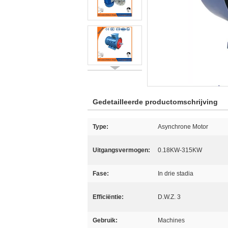
Gedetailleerde productomschrijving
Type:
Asynchrone Motor
Uitgangsvermogen:
0.18KW-315KW
Fase:
In drie stadia
Efficiëntie:
D.W.Z. 3
Gebruik:
Machines