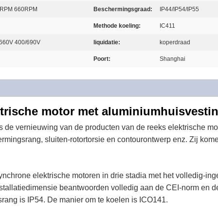
0RPM 660RPM
Beschermingsgraad:
IP44/IP54/IP55
Methode koeling:
IC411
/660V 400/690V
liquidatie:
koperdraad
Poort:
Shanghai
ktrische motor met aluminiumhuisvesti
is de vernieuwing van de producten van de reeks elektrische mo
ermingsrang, sluiten-rotortorsie en contourontwerp enz. Zij k
nchrone elektrische motoren in drie stadia met het volledig-ing
tallatiedimensie beantwoorden volledig aan de CEI-norm en de
ang is IP54. De manier om te koelen is ICO141.