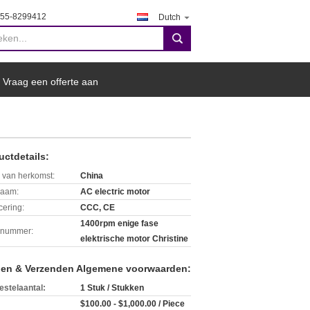
755-8299412
Dutch
search
Vraag een offerte aan
uctdetails:
 van herkomst:
China
aam:
AC electric motor
icering:
CCC, CE
1400rpm enige fase
lnummer:
elektrische motor Christine
len & Verzenden Algemene voorwaarden:
estelaantal:
1 Stuk / Stukken
$100.00 - $1,000.00 / Piece