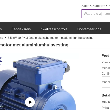
Sales & Support:
86-
s
Fabrieksreis
Kwaliteitscontrole
Contacteer ons
amp
7,5 kW 10 PK 3 fase elektrische motor met aluminiumhuisvesting
e motor met aluminiumhuisvesting
Prod
Plaats
Merkn
Certif
Mode
Beta
Min. b
Prijs: