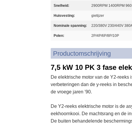
Snelheid:
2900RPM 1400RPM 96
Huisvesting:
gietijzer
Nominale spanning:
220/380V 230/440V 380
Polen:
2P/4P/6P/8P/10P
Productomschrijving
7,5 kW 10 PK 3 fase ele
De elektrische motor van de Y2-reeks 
verbeteringen dan de y-reeks in besch
de vroege jaren '90.
De Y2-reeks elektrische motor is de asy
eekhoornkooi. De machtsrang en de ins
De buiten behandelende beschermingsr