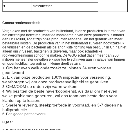
9.
stofcollector
Concurrentievoordeel:
Vergeleken met de producten van buitenland, is onze producten in termen van
het effect bijna hetzelfde, maar de meerderheid van onze producten is minder
dan USD2000, zodat zijn onze producten rendabel, en het gebruik van meer
betaalbare kosten. De producten van in het buitenland zuiveren hoofdzakelijk
de virussen en de bacteriën als belangrijkste richting van bestuur. In China niet
alleen om virussen, bacteriën te zuiveren, maar ook schadelijke
rookverontreiniging schoon te maken. De WGO schat dat er meer dan 200
miljoen mensensterfgevallen elk jaar toe te schrijven aan inhalatie van binnen
en openluchtluchtvervuiling in kleine deeltjes zijn.
Om het even welk onderzoekt zal binnen 24 uren worden
1.
geantwoord.
2.
Elk van onze producten 100% inspectie vóór verzending,
waarborgen wij om onze productenveiligheid te gebruiken.
OEM/ODM de orden zijn warm welkom.
3.
Wij bezitten de beste naverkoopdienst. Als daar om het even
4.
welke problemen gebeuren, zal ons team ons beste doen voor
klanten op te lossen.
Snellere levering, steekproeforde in voorraad, en 3-7 dagen na
5.
bulkproductie.
6. Een goede partner voor u!
FQAs: