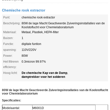
Chemische rook extractor
Punt:
chemische rook extractor
Beschrijving:
80W de lage Macht Geactiveerde Zuiveringsinstallaties van de
Koolstoflucht voor Chemielaboratorium
Materiaal:
Metaal, Plastiek, HEPA-filter
Buizen:
1
Functie:
digitale funtion
spanning:
110V/220V
Power:
80W
Het filtreren
0.3micron 99.97%
efficiency:
De chemische Kap van de Damp
Hoog licht:
,
damptrekker voor het solderen
80W de lage Macht Geactiveerde Zuiveringsinstallaties van de Koolstoflucht
voor Chemielaboratorium
Specificaties:
Modelaantal:
M6001D