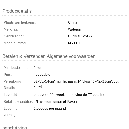
Productdetails
Plaats van herkomst:
China
Merknaam:
Waterun
Certificering:
CE/ROHS/SGS
Modelnummer:
M6001D
Betalen & Verzenden Algemene voorwaarden
Min. bestelaantal:
1 set
Prijs:
negotiable
Verpakking
52x35x54cm/main lichaam: 14.5kgs 43x42x21cm/duct:
2.5kg
Details:
Levertijd:
ongeveer één week na ontving de TT betaling
Betalingscondities:
T/T, western union of Paypal
Levering
1,000pcs per maand
vermogen:
beschrijving