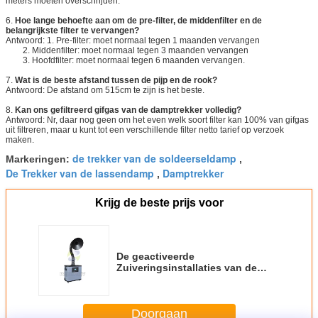
meters moeten overschrijden.
6.
Hoe lange behoefte aan om de pre-filter, de middenfilter en de
belangrijkste filter te vervangen?
Antwoord: 1. Pre-filter: moet normaal tegen 1 maanden vervangen
2. Middenfilter: moet normaal tegen 3 maanden vervangen
3. Hoofdfilter: moet normaal tegen 6 maanden vervangen.
7.
Wat is de beste afstand tussen de pijp en de rook?
Antwoord: De afstand om 515cm te zijn is het beste.
8.
Kan ons gefiltreerd gifgas van de damptrekker volledig?
Antwoord: Nr, daar nog geen om het even welk soort filter kan 100% van gifgas
uit filtreren, maar u kunt tot een verschillende filter netto tarief op verzoek
maken.
de trekker van de soldeerseldamp
Markeringen:
,
De Trekker van de lassendamp
Damptrekker
,
Krijg de beste prijs voor
De geactiveerde
Zuiveringsinstallaties van de
Koolstoflucht/Rooketer voor het
Materiaal van de het Stofextractie
van het Chemielaboratorium
Doorgaan