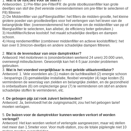
1.
Wat is de functies voor de filters?
Antwoorden. 1) Pre-filter pre-Filter/F8: de grote stootkussenfilter kan grote
deeltjes van stof die (het vereiste overeenstemmen om pre-filter te selecteren of
F8) filtreren
2) De Middenfilter van pp/Fiberglasfilter: het filters de midden-grootte, het kleine
grotere poeder van groottedeeltjes voor het verlengen van het leven van de
belangrijkste filter. (overeenstemmend het vereiste om de middenfilter van pp of
fiberglasfilter te selecteren, kan allebei, de efficiency beter gebruiken.)
3) Hoofdfilter/Actieve koolstof: het maakt schadelijke deeltjes en dampen
schoon.
4) Hoog rendementfilter (combineer middenfilter en actieve koolstoffilter): het
kan over 0.3micron-deeltjes en andere schadelijke dampen filtreren.
2.
Wat is de levensduur van onze damptrekker?
Antwoord: Het motorleven is (ononderbroken werkend 24 uren) 20.000 uren,
overweegt milieufactoren. Gewoonlijk kan het 4-5 jaar zonder problemen
gebruiken.
3.
Wat is het voordeel vergelijkbaar is met geleide uitlaatventilator?
Antwoord: 1. Vele voordelen als (1) maken de luchtkwaliteit (2) energie schoon
- besparings (3) gemakkelijke installatie, flexibel verwijder (4) lage kosten (5)
verminderen de weerslag van ziekten en belangrijke ziekten, en de gezondheid
is onbetaalbare (6) om onplezierige geur (7) te verminderen om stof en andere
schadelijke stoffen te verminderen, etc.
4.
De gebogen pijp zal rook zuivert beïnvloeden?
Antwoord: Ja, beïnvloedt het de zuigingsmacht, zou het het gebogen tarief
moeten verlagen.
5.
De buizen voor de damptrekker kunnen worden verkort of worden
verlengd?
Antwoord: Het kan worden verkort of verlengde aangewezen; maar wij stellen
niet meer dan 1.5meter voor. Voor multi-station, zou de totale pijplengte niet 10