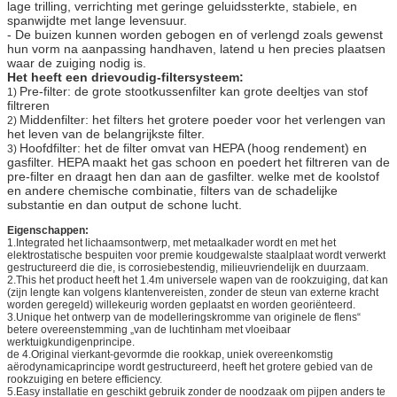
lage trilling, verrichting met geringe geluidssterkte, stabiele, en
spanwijdte met lange levensuur.
- De buizen kunnen worden gebogen en of verlengd zoals gewenst
hun vorm na aanpassing handhaven, latend u hen precies plaatsen
waar de zuiging nodig is.
Het heeft een drievoudig-filtersysteem:
Pre-filter: de grote stootkussenfilter kan grote deeltjes van stof
1)
filtreren
Middenfilter: het filters het grotere poeder voor het verlengen van
2)
het leven van de belangrijkste filter.
Hoofdfilter: het de filter omvat van HEPA (hoog rendement) en
3)
gasfilter. HEPA maakt het gas schoon en poedert het filtreren van de
pre-filter en draagt hen dan aan de gasfilter. welke met de koolstof
en andere chemische combinatie, filters van de schadelijke
substantie en dan output de schone lucht.
Eigenschappen:
1.Integrated het lichaamsontwerp, met metaalkader wordt en met het
elektrostatische bespuiten voor premie koudgewalste staalplaat wordt verwerkt
gestructureerd die die, is corrosiebestendig, milieuvriendelijk en duurzaam.
2.This het product heeft het 1.4m universele wapen van de rookzuiging, dat kan
(zijn lengte kan volgens klantenvereisten, zonder de steun van externe kracht
worden geregeld) willekeurig worden geplaatst en worden georiënteerd.
3.Unique het ontwerp van de modelleringskromme van originele de flens“
betere overeenstemming „van de luchtinham met vloeibaar
werktuigkundigenprincipe.
de 4.Original vierkant-gevormde die rookkap, uniek overeenkomstig
aërodynamicaprincipe wordt gestructureerd, heeft het grotere gebied van de
rookzuiging en betere efficiency.
5.Easy installatie en geschikt gebruik zonder de noodzaak om pijpen anders te