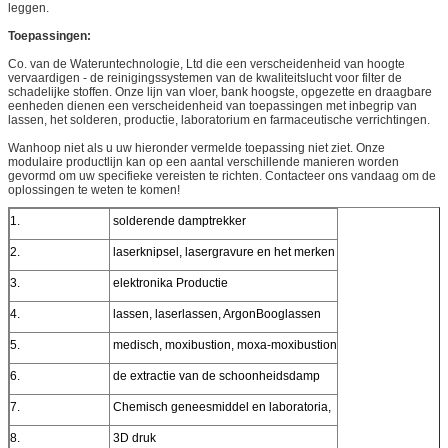
leggen.
Toepassingen:
Co. van de Wateruntechnologie, Ltd die een verscheidenheid van hoogte
vervaardigen - de reinigingssystemen van de kwaliteitslucht voor filter de
schadelijke stoffen. Onze lijn van vloer, bank hoogste, opgezette en draagbare
eenheden dienen een verscheidenheid van toepassingen met inbegrip van
lassen, het solderen, productie, laboratorium en farmaceutische verrichtingen.
Wanhoop niet als u uw hieronder vermelde toepassing niet ziet. Onze
modulaire productlijn kan op een aantal verschillende manieren worden
gevormd om uw specifieke vereisten te richten. Contacteer ons vandaag om de
oplossingen te weten te komen!
1.
solderende damptrekker
2.
laserknipsel, lasergravure en het merken
3.
elektronika Productie
4.
lassen, laserlassen, ArgonBooglassen
5.
medisch, moxibustion, moxa-moxibustion
6.
de extractie van de schoonheidsdamp
7.
Chemisch geneesmiddel en laboratoria,
8.
3D druk