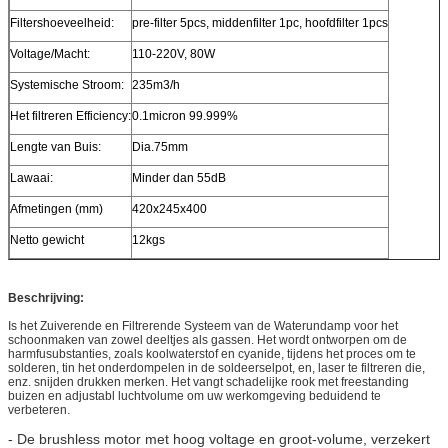
Filtershoeveelheid:
pre-filter 5pcs, middenfilter 1pc, hoofdfilter 1pcs
Voltage/Macht:
110-220V, 80W
Systemische Stroom:
235m3/h
Het filtreren Efficiency:
0.1micron 99.999%
Lengte van Buis:
Dia.75mm
Lawaai:
Minder dan 55dB
Afmetingen (mm)
420x245x400
Netto gewicht
12kgs
Beschrijving:
Is het Zuiverende en Filtrerende Systeem van de Waterundamp voor het
schoonmaken van zowel deeltjes als gassen. Het wordt ontworpen om de
harmfusubstanties, zoals koolwaterstof en cyanide, tijdens het proces om te
solderen, tin het onderdompelen in de soldeerselpot, en, laser te filtreren die,
enz. snijden drukken merken. Het vangt schadelijke rook met freestanding
buizen en adjustabl luchtvolume om uw werkomgeving beduidend te
verbeteren.
- De brushless motor met hoog voltage en groot-volume, verzekert