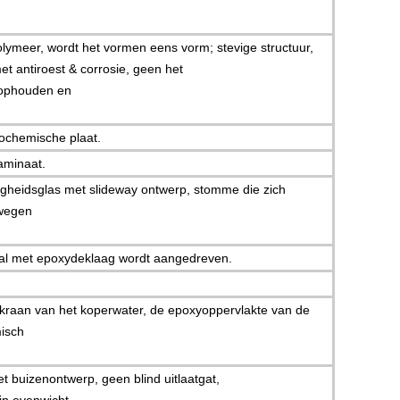
olymeer, wordt het vormen eens vorm; stevige structuur,
et antiroest & corrosie, geen het
 ophouden en
iochemische plaat.
aminaat.
gheidsglas met slideway ontwerp, stomme die zich
ewegen
al met epoxydeklaag wordt aangedreven.
kraan van het koperwater, de epoxyoppervlakte van de
isch
t buizenontwerp, geen blind uitlaatgat,