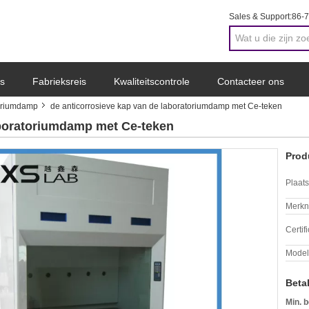
Sales & Support:
86-
s
Fabrieksreis
Kwaliteitscontrole
Contacteer ons
toriumdamp
de anticorrosieve kap van de laboratoriumdamp met Ce-teken
aboratoriumdamp met Ce-teken
Prod
Plaats
Merkn
Certif
Mode
Beta
Min. b