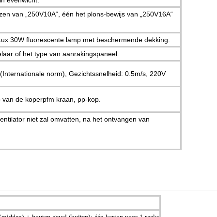
in evenwicht.
ozen van „250V10A“, één het plons-bewijs van „250V16A“
 Lux 30W fluorescente lamp met beschermende dekking.
laar of het type van aanrakingspaneel.
Internationale norm), Gezichtssnelheid: 0.5m/s, 220V
p van de koperpfm kraan, pp-kop.
ventilator niet zal omvatten, na het ontvangen van