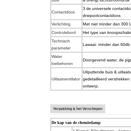
Buis
& brengt luchtstroomdruk 
3 de universele contactd
Contactdoos
driepootcontactdoos.
Verlichting
Met niet minder dan 300
Controlebord
Het type van knoopschake
Technisch
Lawaai: minder dan 60db (
parameter
Water
Doorgevend water, de pij
toebehoren
Uitputtende buis & uitlaat
Uitlaatventilator
gedetailleerd verstrekken
ontwerp.
Verpakking & het Verschepen
De kap van de chemiedamp