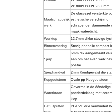
Grootte
W1500*D800*H2350mm;
W1800*D800*H2350mm;
De glasvezel versterkte p
Maatschappelijk
esthetische verschijning m
werk
schrapende, vlammende
maak waterdicht.
Worktop
12.7mm dikke stevige fys
Binnenvoering
Stevig phenolic compact l
6mm dik aangemaakt veili
Sjerp
aan om het even welk b
positie.
Sjerphandvat
2mm Koudgewalst die sta
Kopgootsteen
Ovale pp-Kopgootsteen
Gevormd in de ééndelige 
Waterkraan
poederdeklaag met ceram
klep.
Het uitputten
PP/PVC drie vermindert he