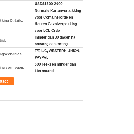
USD$1500-2000
Normale Kartonverpakking
voor Containerorde en
kking Details:
Houten Gevalverpakking
voor LCL-Orde
minder dan 30 dagen na
ijd:
ontvang de storting
T/T, L/C, WESTERN UNION,
ingscondities:
PAYPAL
500 reeksen minder dan
ing vermogen:
één maand
tact