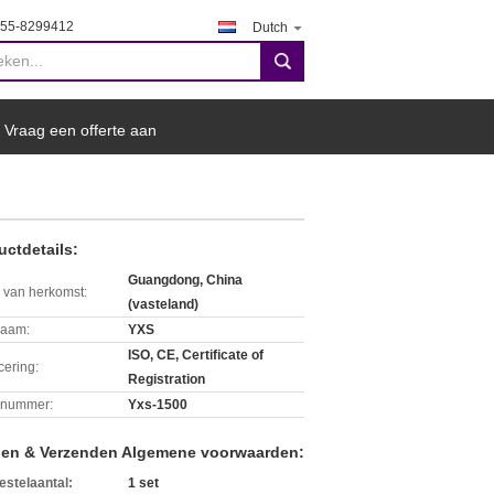
755-8299412
Dutch
search
Vraag een offerte aan
uctdetails:
Guangdong, China
 van herkomst:
(vasteland)
aam:
YXS
ISO, CE, Certificate of
icering:
Registration
lnummer:
Yxs-1500
len & Verzenden Algemene voorwaarden:
estelaantal:
1 set