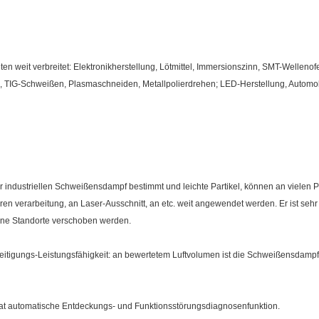
n weit verbreitet: Elektronikherstellung, Lötmittel, Immersionszinn, SMT-Wellen
n, TIG-Schweißen, Plasmaschneiden, Metallpolierdrehen; LED-Herstellung, Automob
industriellen Schweißensdampf bestimmt und leichte Partikel, können an vielen P
ren verarbeitung, an Laser-Ausschnitt, an etc. weit angewendet werden. Er ist sehr
ene Standorte verschoben werden.
seitigungs-Leistungsfähigkeit: an bewertetem Luftvolumen ist die Schweißensdamp
 hat automatische Entdeckungs- und Funktionsstörungsdiagnosenfunktion.