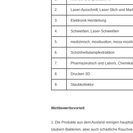
2.
Laser-Ausschnitt, Laser-Stich und Mar
3.
Elektronik Herstellung
4.
Schweißen, Laser-Schweißen
5.
medizinisch, moxibustion, moxa-moxib
6.
Schönheitsdampfextraktion
7.
Pharmazeutisch und Labors, Chemikal
8.
Drucken 3D
9.
Staubkollektor
Wettbewerbsvorteil:
1. Die Produkte aus dem Ausland reinigen hauptsäch
säubern Bakterien, aber auch schädliche Rauchve