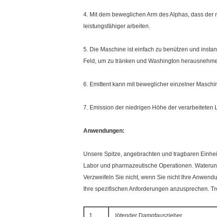
4. Mit dem beweglichen Arm des Alphas, dass der 
leistungsfähiger arbeiten.
5. Die Maschine ist einfach zu benützen und instan
Feld, um zu tränken und Washington herausnehmen
6. Emittent kann mit beweglicher einzelner Masc
7. Emission der niedrigen Höhe der verarbeiteten Lu
Anwendungen:
Unsere Spitze, angebrachten und tragbaren Einhei
Labor und pharmazeutische Operationen. Waterun Te
Verzweifeln Sie nicht, wenn Sie nicht Ihre Anwendu
Ihre spezifischen Anforderungen anzusprechen. Tr
1.
lötender Dampfauszieher