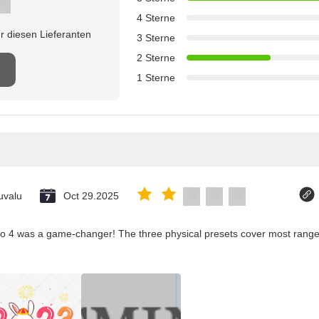
4 Sterne
r diesen Lieferanten
3 Sterne
2 Sterne
1 Sterne
uvalu
Oct 29.2025
co 4 was a game-changer! The three physical presets cover most ranges