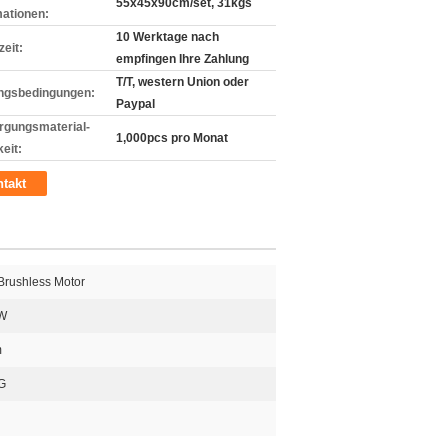
55x45x90cm/set, 31kgs
mationen:
10 Werktage nach
zeit:
empfingen Ihre Zahlung
T/T, western Union oder
ngsbedingungen:
Paypal
rgungsmaterial-
1,000pcs pro Monat
eit:
takt
rushless Motor
W
m
G