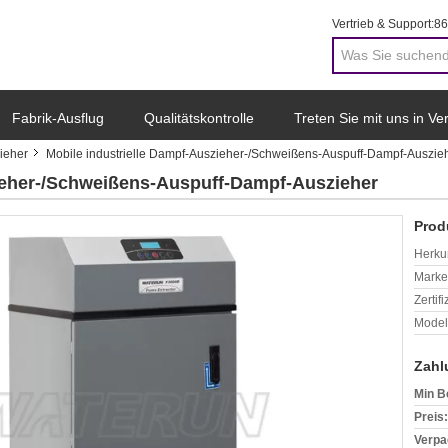
Vertrieb & Support:
86
Fabrik-Ausflug
Qualitätskontrolle
Treten Sie mit uns in V
zieher
Mobile industrielle Dampf-Auszieher-/Schweißens-Auspuff-Dampf-Auszie
zieher-/Schweißens-Auspuff-Dampf-Auszieher
Prod
Herkun
Mark
Zertif
Model
Zahl
Min B
Preis:
Verpa