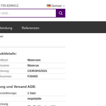
-755-8299412
German
search
erbindung
Referenzen
her
uktdetails:
ftsort:
Waterunn
enname:
Waterun
izierung:
CE/ROHS/SGS
lnummer:
F3000D
ung und Versand AGB:
estellmenge:
1 Satz
negotiable
ckung