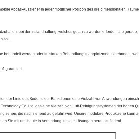
mobile Abgas-Auszieher in jeder möglicher Position des dreidimensionalen Raumes
dzuhalten: bei der Instandhaltung, welches getan zu werden erforderliche gerade, 
 soll.
hine behandelt werden oder im starken Behandlungsmehrplatzmodus behandelt wer
ft garantiert.
ten der Linie des Bodens, der Bankdienen eine Vielzahl von Anwendungen einschli
chnology Co.,Ltd, das eine Vielzahl von Luft-Reinigungssystemen der hohen Qualität
ng sehen, die nachstehend aufgeführt wird. Unsere modulare Produktserie kann auf 
eten Sie mit uns heute in Verbindung, um die Lösungen herauszufinden!