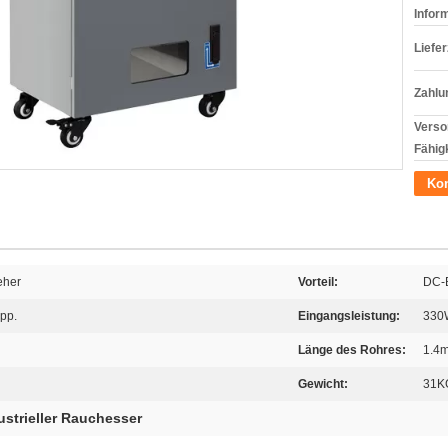
Infor
Liefer
Zahlu
Verso
Fähigk
Kon
eher
Vorteil:
DC-B
 pp.
Eingangsleistung:
330
Länge des Rohres:
1.4
Gewicht:
31K
ustrieller Rauchesser