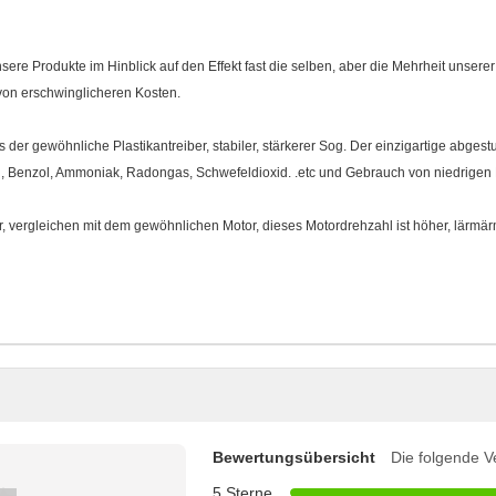
nsere Produkte im Hinblick auf den Effekt fast die selben, aber die Mehrheit unsere
von erschwinglicheren Kosten.
ls der gewöhnliche Plastikantreiber, stabiler, stärkerer Sog. Der einzigartige abgest
yd, Benzol, Ammoniak, Radongas, Schwefeldioxid. .etc und Gebrauch von niedrigen K
 vergleichen mit dem gewöhnlichen Motor, dieses Motordrehzahl ist höher, lärmärme
Bewertungsübersicht
Die folgende V
5 Sterne