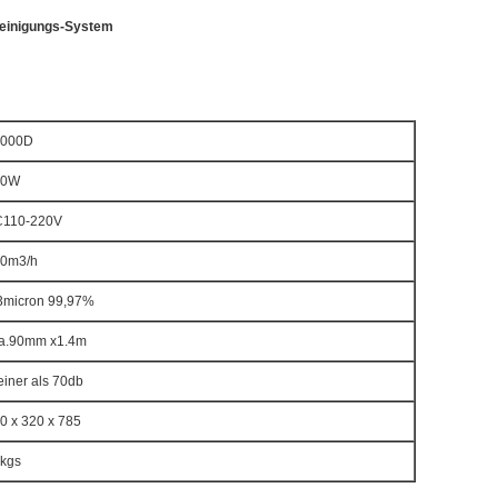
Reinigungs-System
3000D
30W
110-220V
0m3/h
3micron 99,97%
a.90mm x1.4m
einer als 70db
0 x 320 x 785
kgs