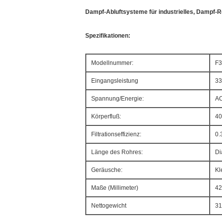
Dampf-Abluftsysteme für industrielles, Dampf-
Spezifikationen:
Modellnummer:
F
Eingangsleistung
3
Spannung/Energie:
AC
Körperfluß:
40
Filtrationseffizienz:
0.
Länge des Rohres:
Di
Geräusche:
Kl
Maße (Millimeter)
42
Nettogewicht
31