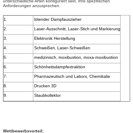
unterschiedliche Arten konfiguriert sein, Ihre spezifischen
Anforderungen anzusprechen.
1.
lötender Dampfauszieher
2.
Laser-Ausschnitt, Laser-Stich und Markierung
3.
Elektronik Herstellung
4.
Schweißen, Laser-Schweißen
5.
medizinisch, moxibustion, moxa-moxibustion
6.
Schönheitsdampfextraktion
7.
Pharmazeutisch und Labors, Chemikalie
8.
Drucken 3D
9.
Staubkollektor
Wettbewerbsvorteil: