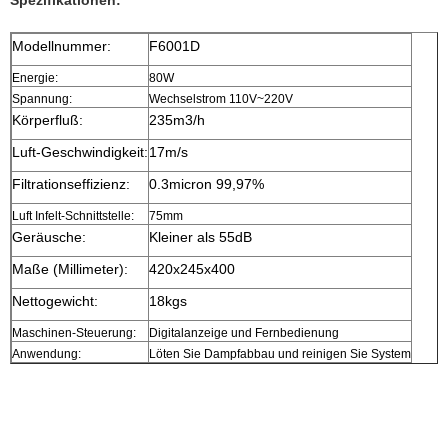
Modellnummer:
F6001D
Energie:
80W
Spannung:
Wechselstrom 110V~220V
Körperfluß:
235m3/h
Luft-Geschwindigkeit:
17m/s
Filtrationseffizienz:
0.3micron 99,97%
Luft Infelt-Schnittstelle:
75mm
Geräusche:
Kleiner als 55dB
Maße (Millimeter):
420x245x400
Nettogewicht:
18kgs
Maschinen-Steuerung:
Digitalanzeige und Fernbedienung
Anwendung:
Löten Sie Dampfabbau und reinigen Sie System