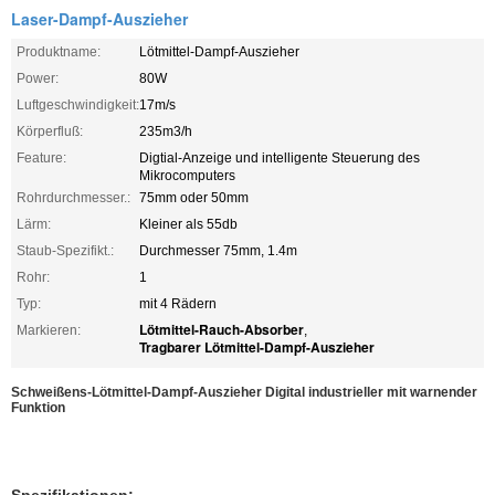
Laser-Dampf-Auszieher
Produktname:
Lötmittel-Dampf-Auszieher
Power:
80W
Luftgeschwindigkeit:
17m/s
Körperfluß:
235m3/h
Feature:
Digtial-Anzeige und intelligente Steuerung des
Mikrocomputers
Rohrdurchmesser.:
75mm oder 50mm
Lärm:
Kleiner als 55db
Staub-Spezifikt.:
Durchmesser 75mm, 1.4m
Rohr:
1
Typ:
mit 4 Rädern
Lötmittel-Rauch-Absorber
Markieren:
,
Tragbarer Lötmittel-Dampf-Auszieher
Schweißens-Lötmittel-Dampf-Auszieher Digital industrieller mit warnender
Funktion
Spezifikationen: