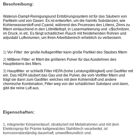
Beschreibung:
Waterun-Dampf-Reinigungsund Entstörungssystem ist für das Säubern von
Partikeln und von Gasen. Es ist entworfen, um die harmfu Substanzen, wie
Kohlenwasserstoff und Cyanid, während des Prozesses des Lötens, Zinns zu
filtern eintauchend in den Lötmitteltopf, in Lasermarkierung und -c$schnitzen,
im Druck, in etc. Es fängt schädlichen Rauch mit freistehenden Rohren und
adjustabl Luftvolumen, um Ihren Arbeitsbereich erheblich zu verbessern.
1)
Vor-Filter: der große Auflagenfilter kann große Partikel des Staubes filtern
2)
Mittlerer Filter: er filtert die größeren Pulver für das Ausdehnen des
Hauptlebens des filters.
3)
Hauptfilter: er schließt Filter HEPA (hohe Leistungsfähigkeit) und Gasfilter mit
ein. Das HEPA säubert das Gas und die Pulver, die vom Vorfilter filtern und
trägt sie dann zum Gasfilter. welches mit dem Kohlenstoff und andere
chemische Kombination, Filter weg von der schädlichen Substanz und dann,
gibt die reine Luft aus.
Eigenschaften:
1, integrierter Körperentwurf, strukturiert mit Metallrahmen und mit dem
Elektrospray für Prämie kaltgewalztes Stahlblech verarbeitet, ist
korrosionsbeständig dauerhaft, umweltfreundlich und.