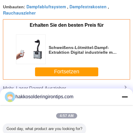
Dampfabluftsystem
Dampfextrakosten
Umbauten:
,
,
Rauchauszieher
Erhalten Sie den besten Preis für
Schweißens-Lötmittel-Dampf-
Extraktion Digital industrielle mit
warnender Funktion
Fortsetzen
Laser-Dampf-Auszieher
Mehr
hakkosolderingirontips.com
4:57 AM
-Dampf
00:18 Fachmann
7,5 Kilowatt 10
Aluminiumhauben-
Quadrat
or PA-
Poliermittelsandpapierschleifmaschine
Pferdestärken
Entstaubungsanlage-
Damp
Good day, what product are you looking for?
S/FD
mit 6
Elektromotor mit 3
Zusätze für
Extrakt