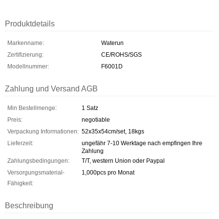
Produktdetails
Markenname:
Waterun
Zertifizierung:
CE/ROHS/SGS
Modellnummer:
F6001D
Zahlung und Versand AGB
Min Bestellmenge:
1 Satz
Preis:
negotiable
Verpackung Informationen:
52x35x54cm/set, 18kgs
Lieferzeit:
ungefähr 7-10 Werktage nach empfingen Ihre
Zahlung
Zahlungsbedingungen:
T/T, western Union oder Paypal
Versorgungsmaterial-
1,000pcs pro Monat
Fähigkeit:
Beschreibung