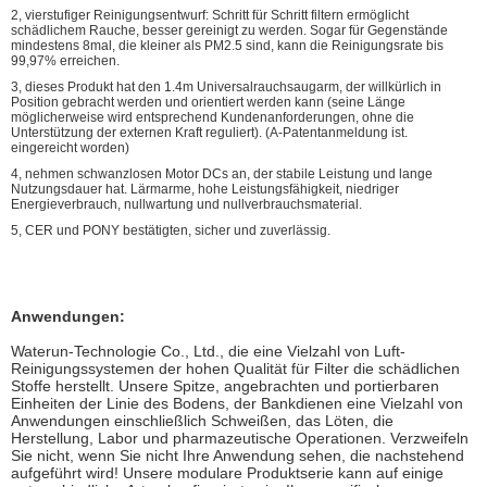
2, vierstufiger Reinigungsentwurf: Schritt für Schritt filtern ermöglicht
schädlichem Rauche, besser gereinigt zu werden. Sogar für Gegenstände
mindestens 8mal, die kleiner als PM2.5 sind, kann die Reinigungsrate bis
99,97% erreichen.
3, dieses Produkt hat den 1.4m Universalrauchsaugarm, der willkürlich in
Position gebracht werden und orientiert werden kann (seine Länge
möglicherweise wird entsprechend Kundenanforderungen, ohne die
Unterstützung der externen Kraft reguliert). (A-Patentanmeldung ist.
eingereicht worden)
4, nehmen schwanzlosen Motor DCs an, der stabile Leistung und lange
Nutzungsdauer hat. Lärmarme, hohe Leistungsfähigkeit, niedriger
Energieverbrauch, nullwartung und nullverbrauchsmaterial.
5, CER und PONY bestätigten, sicher und zuverlässig.
Anwendungen:
Waterun-Technologie Co., Ltd., die eine Vielzahl von Luft-
Reinigungssystemen der hohen Qualität für Filter die schädlichen
Stoffe herstellt. Unsere Spitze, angebrachten und portierbaren
Einheiten der Linie des Bodens, der Bankdienen eine Vielzahl von
Anwendungen einschließlich Schweißen, das Löten, die
Herstellung, Labor und pharmazeutische Operationen. Verzweifeln
Sie nicht, wenn Sie nicht Ihre Anwendung sehen, die nachstehend
aufgeführt wird! Unsere modulare Produktserie kann auf einige