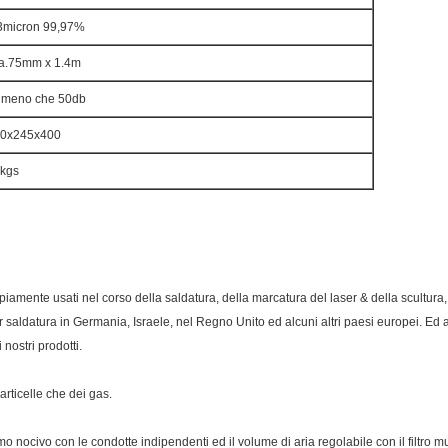
3micron 99,97%
a.75mm x 1.4m
 meno che 50db
0x245x400
kgs
ampiamente usati nel corso della saldatura, della marcatura del laser & della scul
 per saldatura in Germania, Israele, nel Regno Unito ed alcuni altri paesi europei. 
 nostri prodotti.
particelle che dei gas.
 nocivo con le condotte indipendenti ed il volume di aria regolabile con il filtro mu