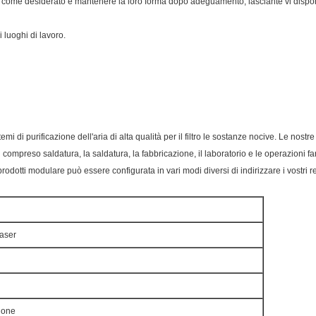
 come desiderato e mantenere la loro forma dopo adeguamento, lasciante vi dispor
i luoghi di lavoro.
mi di purificazione dell'aria di alta qualità per il filtro le sostanze nocive. Le nostr
 compreso saldatura, la saldatura, la fabbricazione, il laboratorio e le operazioni 
odotti modulare può essere configurata in vari modi diversi di indirizzare i vostri req
laser
ione