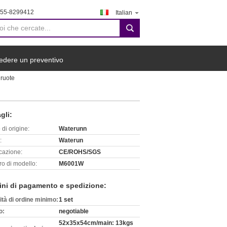
755-8299412
Italian
search
edere un preventivo
 ruote
gli:
di origine:
Waterunn
:
Waterun
icazione:
CE/ROHS/SGS
o di modello:
M6001W
ini di pagamento e spedizione:
ità di ordine minimo:
1 set
o:
negotiable
52x35x54cm/main: 13kgs