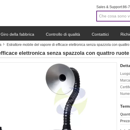
Sales & Support:
86-
Giro della fabbrica
Controllo di qualità
Contattici
Richi
a
Estrattore mobile del vapore di efficace elettronica senza spazzola con quattro
efficace elettronica senza spazzola con quattro ruote
Detta
Luogo 
Marca
Certif
Numer
Term
Quant
Prezz