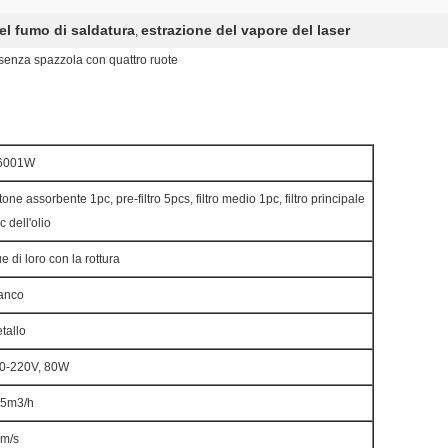
del fumo di saldatura
estrazione del vapore del laser
,
a senza spazzola con quattro ruote
6001W
tone assorbente 1pc, pre-filtro 5pcs, filtro medio 1pc, filtro principale
c dell'olio
e di loro con la rottura
anco
tallo
0-220V, 80W
5m3/h
m/s