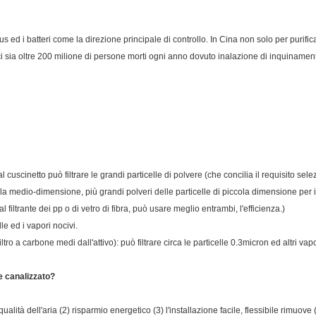
rus ed i batteri come la direzione principale di controllo. In Cina non solo per purifica
 sia oltre 200 milione di persone morti ogni anno dovuto inalazione di inquinamento
dal cuscinetto può filtrare le grandi particelle di polvere (che concilia il requisito sele
iltra la medio-dimensione, più grandi polveri delle particelle di piccola dimensione per 
al filtrante dei pp o di vetro di fibra, può usare meglio entrambi, l'efficienza.)
lle ed i vapori nocivi.
 filtro a carbone medi dall'attivo): può filtrare circa le particelle 0.3micron ed altri vapo
e canalizzato?
ualità dell'aria (2) risparmio energetico (3) l'installazione facile, flessibile rimuove