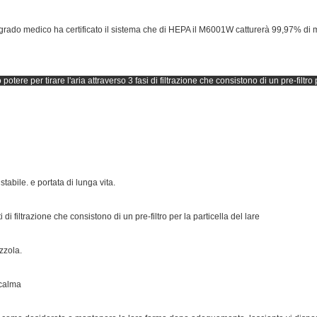
n grado medico ha certificato il sistema che di HEPA il M6001W catturerà 99,97% di m
to potere per tirare l'aria attraverso 3 fasi di filtrazione che consistono di un pre-filtr
abile. e portata di lunga vita.
ati di filtrazione che consistono di un pre-filtro per la particella del lare
zzola.
 calma