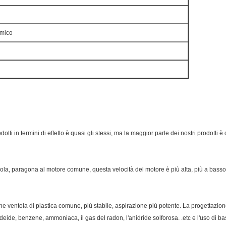
imico
prodotti in termini di effetto è quasi gli stessi, ma la maggior parte dei nostri prodot
zola, paragona al motore comune, questa velocità del motore è più alta, più a bass
che ventola di plastica comune, più stabile, aspirazione più potente. La progettazione 
ldeide, benzene, ammoniaca, il gas del radon, l'anidride solforosa. .etc e l'uso di ba