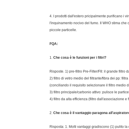
4. I prodotti dall'estero pricipalmente purificano i vi
l'inquinamento nocivo del fumo. Il WHO stima che ci
piccole particelle.
FQA:
1.
Che cosa è le funzioni per i filtri?
Risposte. 1) pre-filtro Pre-Filter/F8: il grande filtro 
2) filtro di vetro medio del filtrante/fibra dei pp: f
(conciliando il requisito selezionare il filtro medio d
3) filtro principale/carbonio attivo: pulisce le partice
4) filtro da alta efficienza (filtro dall'associazione e
2.
Che cosa è il vantaggio paragona all'aspirator
Risposta: 1. Molti vantaggi gradiscono (1) pulito la q