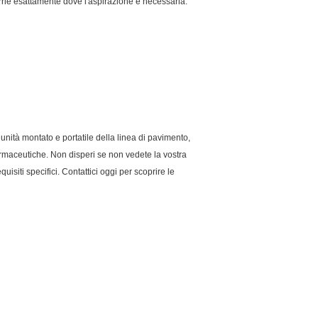
rle esattamente dove l'aspirazione è necessaria.
e unità montato e portatile della linea di pavimento,
farmaceutiche. Non disperi se non vedete la vostra
uisiti specifici. Contattici oggi per scoprire le