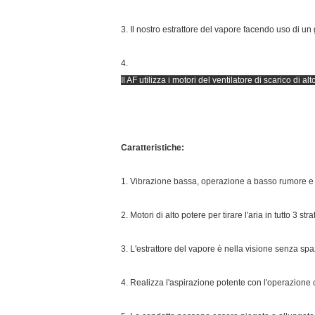
3. Il nostro estrattore del vapore facendo uso di u
4.
Il AF utilizza i motori del ventilatore di scarico di al
Caratteristiche:
1. Vibrazione bassa, operazione a basso rumore e st
2. Motori di alto potere per tirare l'aria in tutto 3 str
3. L'estrattore del vapore è nella visione senza spa
4. Realizza l'aspirazione potente con l'operazione