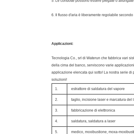
5. Le condotte possono essere piegate o allungate
6. Il flusso d'aria è liberamente regolabile secondo 
Applicazioni:
Tecnologia Co., srl di Waterun che fabbrica vari siste
della cima del banco, serviscono varie applicazioni
applicazione elencata qui sotto! La nostra serie di pr
soluzioni!
1.
estrattore di saldatura del vapore
2.
taglio, incisione laser e marcatura del 
3.
fabbricazione di elettronica
4.
saldatura, saldatura a laser
5.
medico, moxibustione, moxa-moxibust