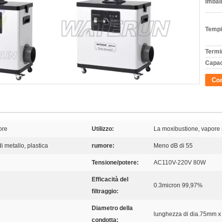
Imball
Tempi
Termi
Capac
Con
ore
Utilizzo:
La moxibustione, vapore m
di metallo, plastica
rumore:
Meno dB di 55
Tensione/potere:
AC110V-220V 80W
Efficacità del
0.3micron 99,97%
filtraggio:
Diametro della
lunghezza di dia.75mm x
condotta: