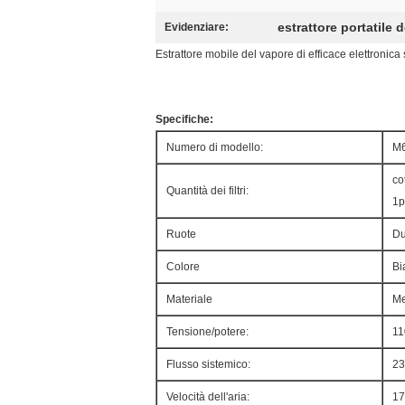
estrattore portatile 
Evidenziare:
Estrattore mobile del vapore di efficace elettronic
Specifiche:
Numero di modello:
M
co
Quantità dei filtri:
1p
Ruote
Du
Colore
Bi
Materiale
Me
Tensione/potere:
11
Flusso sistemico:
23
Velocità dell'aria:
17