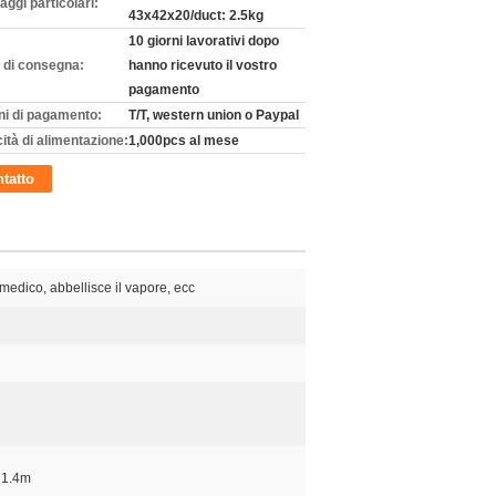
aggi particolari:
43x42x20/duct: 2.5kg
10 giorni lavorativi dopo
 di consegna:
hanno ricevuto il vostro
pagamento
ni di pagamento:
T/T, western union o Paypal
ità di alimentazione:
1,000pcs al mese
tatto
edico, abbellisce il vapore, ecc
 1.4m