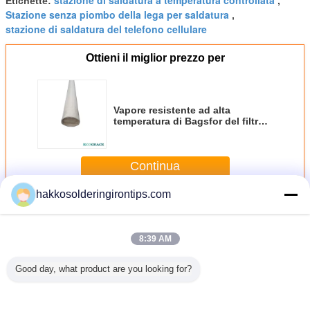
Etichette:
,
Stazione senza piombo della lega per saldatura
,
stazione di saldatura del telefono cellulare
Ottieni il miglior prezzo per
Vapore resistente ad alta
temperatura di Bagsfor del filtro
dal collettore di polveri di alta
efficienza
Continua
hakkosolderingirontips.com
Eliminatore del vapore
Più
8:39 AM
Good day, what product are you looking for?
tore di
Tipo aero-
Acciaio
purificatori
Filtro o
a di fumo
eliminatore della
inossidabile 304
dell'aria di alta
competiti
mo del
porta degli alti
Governi di flusso
efficienza 75dB
vapo