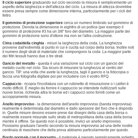
Il ciclo superiore
graduando sul ciclo secondo la misura è semplicemente un
aspetto della larghezza e dell'altezza del ciclo. La misura di altezza dovrebbe
essere presa sempre come dimensione interna, particolarmente per i cicli del
feltro.
Il gommino di protezione superiore
cerca un numero timbrato sul gommino di
protezione. Denota la dimensione in eighths di un pollice (per esempio il
gommino di protezione #3 ha un 3/8" foro del diametro. La maggior parte dei
gommini di protezione sono d'ottone ma non se l'altra costruzione.
Cima coda/della cinghia
- misuri la larghezza della coda. La lunghezza
proviene dall'estremità al punto in cui è cucita sul corpo della borsa. Inoltre noti
il numero degli strati di materiale che compongono la coda. La maggior parte
dei filtri tessuti hanno due o tre strati.
Gancio del metallo
- questa è una variazione sul ciclo con un gancio del
metallo cucito nel ciclo. Sia sicuro di misurare la lunghezza al centro del
gancio. TIP: una volta che avete la lunghezza, tagli il gancio e la fotocopia o
faccia una fotografia digitale poi per includere con il vostro RFQ.
Cappuccio
- ricopra l'incollatura con un rubinetto di misurazione o i calibri è
molto difficili. È meglio da fornire il cappuccio se intendete riutilizzarli sulle
nuove borse, richiesta altra le borse ed i cappucci sono forniti come un
accoppiamento misura.
Anello improvviso
- la dimensione dell'anello improvviso (banda improvvisa)
realmente è determinata dal diametro e dallo spessore del foro che è disposto
in. Quelle misure devono essere prese dai disegni della casa della borsa o
realmente essere misurate sullo strato di metropolitana della casa della borsa
mentre è offline. Se questo non è possibile, inviici un anello improvviso.
Possiamo graduare l'anello secondo la misura improvviso ad una delle nostre
centinaia di maschere che della prova abbiamo particolarmente per questo.
Bordo normale con il morsetto
- il materiale è piegato semplicemente indietro