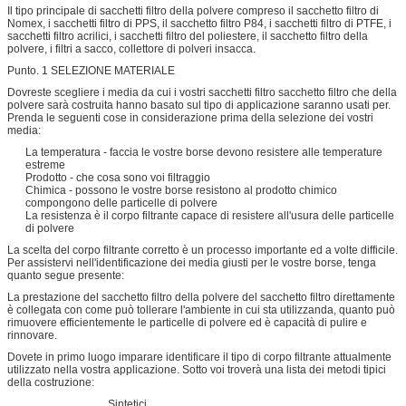
Il tipo principale di sacchetti filtro della polvere compreso il sacchetto filtro di
Nomex, i sacchetti filtro di PPS, il sacchetto filtro P84, i sacchetti filtro di PTFE, i
sacchetti filtro acrilici, i sacchetti filtro del poliestere, il sacchetto filtro della
polvere, i filtri a sacco, collettore di polveri insacca.
Punto. 1 SELEZIONE MATERIALE
Dovreste scegliere i media da cui i vostri sacchetti filtro sacchetto filtro che della
polvere sarà costruita hanno basato sul tipo di applicazione saranno usati per.
Prenda le seguenti cose in considerazione prima della selezione dei vostri
media:
La temperatura - faccia le vostre borse devono resistere alle temperature
estreme
Prodotto - che cosa sono voi filtraggio
Chimica - possono le vostre borse resistono al prodotto chimico
compongono delle particelle di polvere
La resistenza è il corpo filtrante capace di resistere all'usura delle particelle
di polvere
La scelta del corpo filtrante corretto è un processo importante ed a volte difficile.
Per assistervi nell'identificazione dei media giusti per le vostre borse, tenga
quanto segue presente:
La prestazione del sacchetto filtro della polvere del sacchetto filtro direttamente
è collegata con come può tollerare l'ambiente in cui sta utilizzanda, quanto può
rimuovere efficientemente le particelle di polvere ed è capacità di pulire e
rinnovare.
Dovete in primo luogo imparare identificare il tipo di corpo filtrante attualmente
utilizzato nella vostra applicazione. Sotto voi troverà una lista dei metodi tipici
della costruzione:
Sintetici