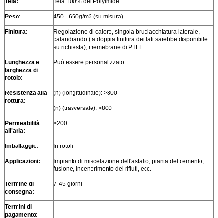
Tela:
Tela 100% del Polyimide
Peso:
450 - 650g/m2 (su misura)
Finitura:
Regolazione di calore, singola bruciacchiatura laterale,
calandrando (la doppia finitura dei lati sarebbe disponibile
su richiesta), memebrane di PTFE
Lunghezza e
Può essere personalizzato
larghezza di
rotolo:
Resistenza alla
(n) (longitudinale): >800
rottura:
(n) (trasversale): >800
Permeabilità
>
200
all'aria:
Imballaggio:
In rotoli
Applicazioni:
Impianto di miscelazione dell'asfalto, pianta del cemento,
fusione, incenerimento dei rifiuti, ecc.
Termine di
7-45 giorni
consegna:
Termini di
pagamento: