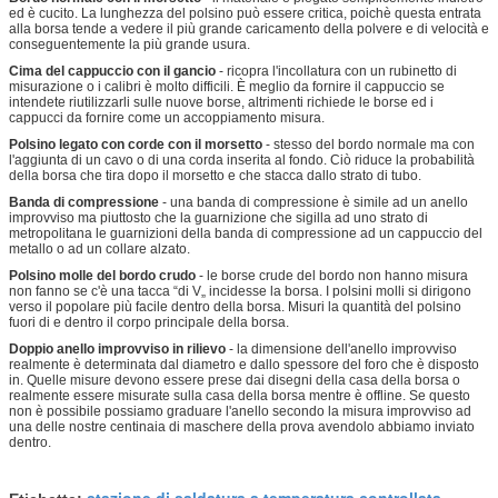
ed è cucito. La lunghezza del polsino può essere critica, poichè questa entrata
alla borsa tende a vedere il più grande caricamento della polvere e di velocità e
conseguentemente la più grande usura.
Cima del cappuccio con il gancio
- ricopra l'incollatura con un rubinetto di
misurazione o i calibri è molto difficili. È meglio da fornire il cappuccio se
intendete riutilizzarli sulle nuove borse, altrimenti richiede le borse ed i
cappucci da fornire come un accoppiamento misura.
Polsino legato con corde con il morsetto
- stesso del bordo normale ma con
l'aggiunta di un cavo o di una corda inserita al fondo. Ciò riduce la probabilità
della borsa che tira dopo il morsetto e che stacca dallo strato di tubo.
Banda di compressione
- una banda di compressione è simile ad un anello
improvviso ma piuttosto che la guarnizione che sigilla ad uno strato di
metropolitana le guarnizioni della banda di compressione ad un cappuccio del
metallo o ad un collare alzato.
Polsino molle del bordo crudo
- le borse crude del bordo non hanno misura
non fanno se c'è una tacca “di V„ incidesse la borsa. I polsini molli si dirigono
verso il popolare più facile dentro della borsa. Misuri la quantità del polsino
fuori di e dentro il corpo principale della borsa.
Doppio anello improvviso in rilievo
- la dimensione dell'anello improvviso
realmente è determinata dal diametro e dallo spessore del foro che è disposto
in. Quelle misure devono essere prese dai disegni della casa della borsa o
realmente essere misurate sulla casa della borsa mentre è offline. Se questo
non è possibile possiamo graduare l'anello secondo la misura improvviso ad
una delle nostre centinaia di maschere della prova avendolo abbiamo inviato
dentro.
stazione di saldatura a temperatura controllata