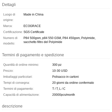
Dettagli
Luogo di
Made in China
origine:
Marca:
ECOGRACE
Certificazione:
SGS Certificate
Numero di
P84 500gsm, p84 550 GSM, P84 450gsm, Polyimide,
sacchetto filtro del Polyimide
modello:
Termini di pagamento e spedizione
Quantità di ordine minimo:
300 pz
Prezzo:
10-30 USD
Imballaggi particolari:
Polisacco in cartoni
Tempi di consegna:
20 giorni da ordine confermato
Termini di pagamento:
T / T, L / C
Capacità di alimentazione:
20000pcs/month
descrizione