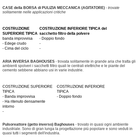
CASE della BORSA di PULIZIA MECCANICA (AGITATORE)
-
trovate
solitamente nelle applicazioni critiche
COSTRUZIONE
COSTRUZIONE INFERIORE TIPICA del
SUPERIORE TIPICA
sacchetto filtro della polvere
banda improvvisa
- Doppio fondo
- Edege crudo
-
- Cima del ciclo
-
ARIA INVERSA BAGHOUSES
- trovata solitamente in grande aria che tratta gli
ambienti spolveri i sacchetti filtro quali le centrali elettriche e le piante del
cemento sebbene abbiano usi in varie industrie.
COSTRUZIONE SUPERIORE
COSTRUZIONE INFERIORE
TIPICA
TIPICA
- Banda improvvisa
- Doppio fondo
- Ha ritenuto densamente
intorno
-
Pulsoreattore (getto inverso) Baghouses
- trovato in quasi ogni ambiente
industriale. Sono di gran lunga la progettazione più popolare e sono veduti in
quasi tutti i segmenti dell'industria.