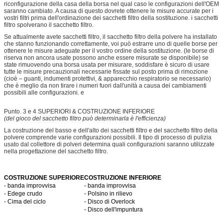
riconfigurazione della casa della borsa nel qual caso le configurazioni dell'OEM
saranno cambiato. A causa di questo dovrete ottenere le misure accurate per i
vostri filtri prima dell'ordinazione dei sacchetti filtro della sostituzione. i sacchetti
filtro spolverano il sacchetto filtro.
Se attualmente avete sacchetti filtro, il sacchetto filtro della polvere ha installato
che stanno funzionando correttamente, voi può estrarre uno di quelle borse per
ottenere le misure adeguate per il vostro ordine della sostituzione. (le borse di
riserva non ancora usate possono anche essere misurate se disponibile) se
state rimuovendo una borsa usata per misurare, soddisfare è sicuro di usare
tutte le misure precauzionali necessarie fissate sul posto prima di rimozione
(cioè – guanti, indumenti protettivi, & apparecchio respiratorio se necessario)
che è meglio da non tirare i numeri fuori dall'unità a causa dei cambiamenti
possibili alle configurazioni. e
Punto. 3 e 4 SUPERIORI & COSTRUZIONE INFERIORE
(del gioco del sacchetto filtro può determinarla è l'efficienza)
La costruzione del basso e dell'alto dei sacchetti filtro e del sacchetto filtro della
polvere comprende varie configurazioni possibili. Il tipo di processo di pulizia
usato dal collettore di polveri determina quali configurazioni saranno utilizzate
nella progettazione del sacchetto filtro.
COSTRUZIONE SUPERIORE
COSTRUZIONE INFERIORE
- banda improvvisa
- banda improvvisa
- Edege crudo
- Polsino in rilievo
- Cima del ciclo
- Disco di Overlock
- Disco dell'impuntura