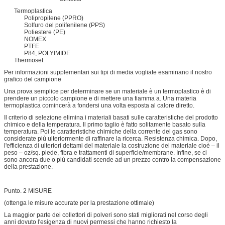
Termoplastica
Polipropilene (PPRO)
Solfuro del polifenilene (PPS)
Poliestere (PE)
NOMEX
PTFE
P84, POLYIMIDE
Thermoset
Per informazioni supplementari sui tipi di media vogliate esaminano il nostro
grafico del campione
Una prova semplice per determinare se un materiale è un termoplastico è di
prendere un piccolo campione e di mettere una fiamma a. Una materia
termoplastica comincerà a fondersi una volta esposta al calore diretto.
Il criterio di selezione elimina i materiali basati sulle caratteristiche del prodotto
chimico e della temperatura. Il primo taglio è fatto solitamente basato sulla
temperatura. Poi le caratteristiche chimiche della corrente del gas sono
considerate più ulteriormente di raffinare la ricerca. Resistenza chimica. Dopo,
l'efficienza di ulteriori dettami del materiale la costruzione del materiale cioè – il
peso – oz/sq. piede, fibra e trattamenti di superficie/membrane. Infine, se ci
sono ancora due o più candidati scende ad un prezzo contro la compensazione
della prestazione.
Punto. 2 MISURE
(ottenga le misure accurate per la prestazione ottimale)
La maggior parte dei collettori di polveri sono stati migliorati nel corso degli
anni dovuto l'esigenza di nuovi permessi che hanno richiesto la