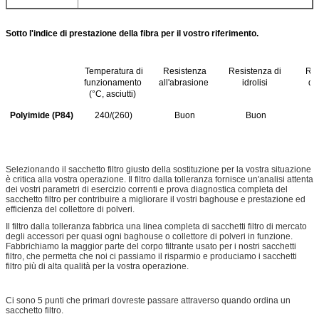
Sotto l'indice di prestazione della fibra per il vostro riferimento.
Temperatura di
Resistenza
Resistenza di
Res
funzionamento
all'abrasione
idrolisi
del
(°C, asciutti)
Polyimide (P84)
240/(260)
Buon
Buon
Selezionando il sacchetto filtro giusto della sostituzione per la vostra situazione
è critica alla vostra operazione. Il filtro dalla tolleranza fornisce un'analisi attenta
dei vostri parametri di esercizio correnti e prova diagnostica completa del
sacchetto filtro per contribuire a migliorare il vostri baghouse e prestazione ed
efficienza del collettore di polveri.
Il filtro dalla tolleranza fabbrica una linea completa di sacchetti filtro di mercato
degli accessori per quasi ogni baghouse o collettore di polveri in funzione.
Fabbrichiamo la maggior parte del corpo filtrante usato per i nostri sacchetti
filtro, che permetta che noi ci passiamo il risparmio e produciamo i sacchetti
filtro più di alta qualità per la vostra operazione.
Ci sono 5 punti che primari dovreste passare attraverso quando ordina un
sacchetto filtro.