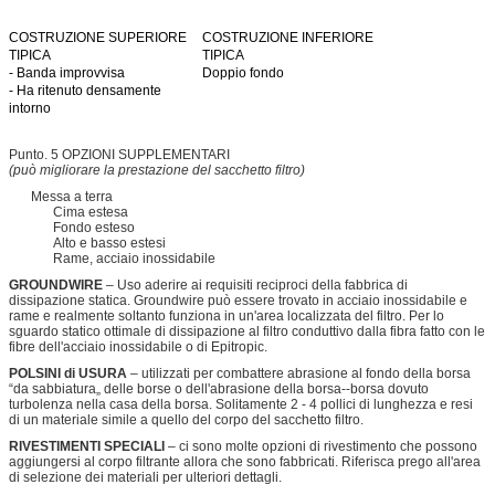
COSTRUZIONE SUPERIORE
COSTRUZIONE INFERIORE
TIPICA
TIPICA
- Banda improvvisa
Doppio fondo
- Ha ritenuto densamente
intorno
Punto. 5 OPZIONI SUPPLEMENTARI
(può migliorare la prestazione del sacchetto filtro)
Messa a terra
Cima estesa
Fondo esteso
Alto e basso estesi
Rame, acciaio inossidabile
GROUNDWIRE
– Uso aderire ai requisiti reciproci della fabbrica di
dissipazione statica. Groundwire può essere trovato in acciaio inossidabile e
rame e realmente soltanto funziona in un'area localizzata del filtro. Per lo
sguardo statico ottimale di dissipazione al filtro conduttivo dalla fibra fatto con le
fibre dell'acciaio inossidabile o di Epitropic.
POLSINI di USURA
– utilizzati per combattere abrasione al fondo della borsa
“da sabbiatura„ delle borse o dell'abrasione della borsa--borsa dovuto
turbolenza nella casa della borsa. Solitamente 2 - 4 pollici di lunghezza e resi
di un materiale simile a quello del corpo del sacchetto filtro.
RIVESTIMENTI SPECIALI
– ci sono molte opzioni di rivestimento che possono
aggiungersi al corpo filtrante allora che sono fabbricati. Riferisca prego all'area
di selezione dei materiali per ulteriori dettagli.