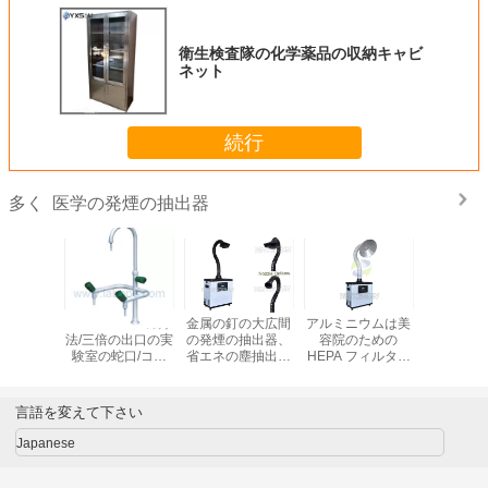
衛生検査隊の化学薬品の収納キャビ
ネット
続行
医学の発煙の抽出器
多く
衛生検査隊の化学
衛生検査隊の化学
安いステンレス鋼
SHA1-Th
薬品の収納キャビ
薬品の収納キャビ
機能発煙のフード
法/三倍の
ネット
ネット
験室の蛇
ク、黄
360°swin
意レバー 
言語を変えて下さい
Japanese