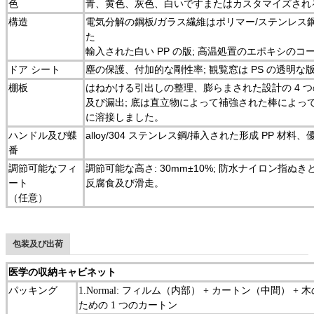
色
青、黄色、灰色、白いですまたはカスタマイズされ
構造
電気分解の鋼板/ガラス繊維はポリマー/ステンレス鋼（厚
た
輸入された白い PP の版; 高温処置のエポキシのコ
ドア シート
塵の保護、付加的な剛性率; 観覧窓は PS の透明な
棚板
はねかける
引出しの
整理、膨らまされた設計の 4 
及び漏出; 底は
直立物によって補強された棒
によっ
に
溶接しました
。
ハンドル及び蝶
alloy/304 ステンレス鋼/挿入された形成 PP 
番
調節可能なフィ
調節可能な高さ: 30mm±10%; 防水ナイロン指ぬき
ート
反腐食及び滑走。
（任意）
包装及び出荷
医学の収納キャビネット
パッキング
1.Normal: フィルム（内部） + カートン（中間） + 
ための 1 つのカートン