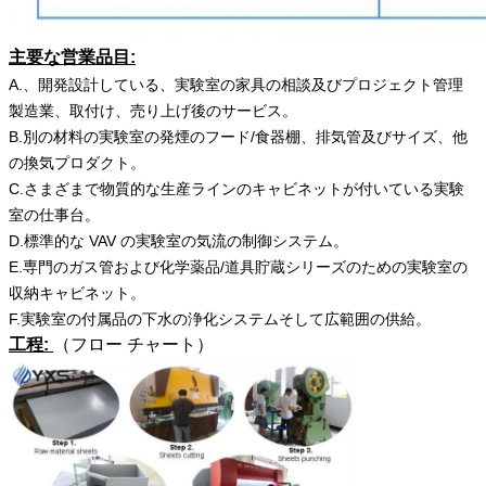
主要な営業品目:
A.、開発
設計している、実験室の家具の相談
及びプロジェクト管理
製造業、取付け、
売り上げ後のサービス。
B.別の材料の実験室の発煙のフード/食器棚、排気管及びサイズ、他
の換気プロダクト。
C.
さまざまで物質的な生産ラインのキャビネットが付いている実験
室の仕事台。
D.標準的な VAV の実験室の気流の制御システム。
E.専門のガス管および化学薬品/道具貯蔵シリーズのための実験室の
収納キャビネット。
F.実験室の付属品の下水の浄化システムそして広範囲の供給。
工程:
（フロー チャート）