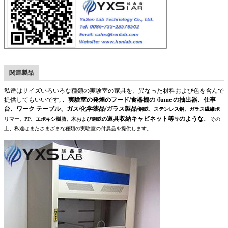
関連製品
私達はサイズいろいろな種類の実験室の家具を、異なった材料および色を含んで
提供してもいいです;
、実験室の発煙のフード/食器棚の /fume の抽出器、仕事
台、ワーク テーブル、ガス/化学薬品/ガラス製品/
鋼鉄、ステンレス鋼、ガラス繊維ポ
道具収納キャビネット等
のような
リマー、PP、エポキシ樹脂、木および鋼鉄の
等
。 その
上、私達はまたさまざまな種類の実験室の付属品を提供します。