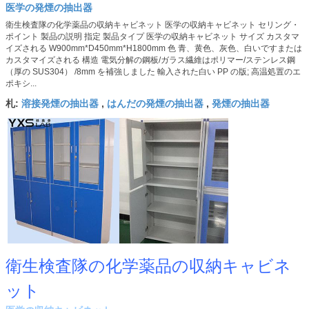
医学の発煙の抽出器
衛生検査隊の化学薬品の収納キャビネット 医学の収納キャビネット セリング・
ポイント 製品の説明 指定 製品タイプ 医学の収納キャビネット サイズ カスタマ
イズされる W900mm*D450mm*H1800mm 色 青、黄色、灰色、白いですまたは
カスタマイズされる 構造 電気分解の鋼板/ガラス繊維はポリマー/ステンレス鋼
（厚の SUS304） /8mm を補強しました 輸入された白い PP の版; 高温処置のエ
ポキシ...
溶接発煙の抽出器
はんだの発煙の抽出器
発煙の抽出器
札:
,
,
衛生検査隊の化学薬品の収納キャビネ
ット