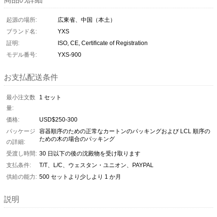
起源の場所:
広東省、中国（本土）
ブランド名:
YXS
証明:
ISO, CE, Certificate of Registration
モデル番号:
YXS-900
お支払配送条件
最小注文数
1 セット
量:
価格:
USD$250-300
パッケージ
容器順序のための正常なカートンのパッキングおよび LCL 順序の
ための木の場合のパッキング
の詳細:
受渡し時間:
30 日以下の後の沈殿物を受け取ります
支払条件:
T/T、L/C、ウェスタン・ユニオン、PAYPAL
供給の能力:
500 セットより少しより 1 か月
説明