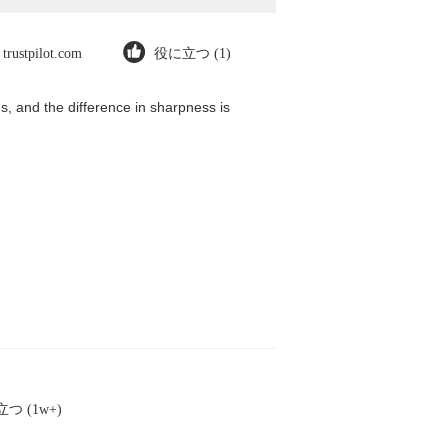
trustpilot.com
役に立つ (1)
, and the difference in sharpness is
つ (1w+)