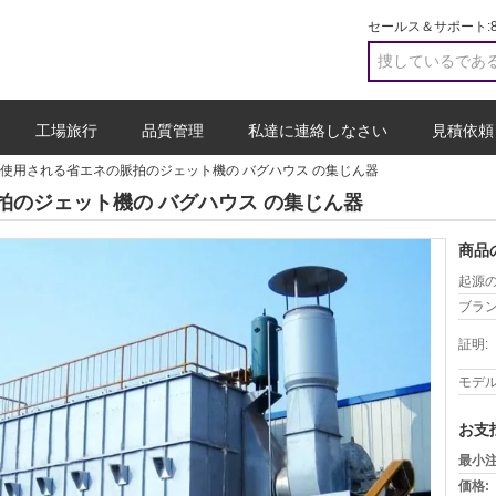
セールス＆サポート:
工場旅行
品質管理
私達に連絡しなさい
見積依頼
使用される省エネの脈拍のジェット機の バグハウス の集じん器
拍のジェット機の バグハウス の集じん器
商品
起源の
ブラン
証明:
モデル
お支
最小注
価格: