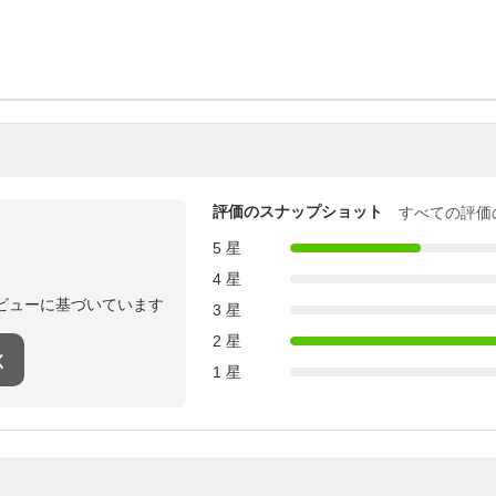
評価のスナップショット
すべての評価
5 星
4 星
ビューに基づいています
3 星
2 星
く
1 星