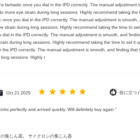
y is fantastic once you dial in the IPD correctly. The manual adjustment 
No more eye strain during long sessions. Highly recommend taking the ti
stic once you dial in the IPD correctly. The manual adjustment is smooth,
e strain during long sessions. Highly recommend taking the time to set i
you dial in the IPD correctly. The manual adjustment is smooth, and findi
rain during long sessions. Highly recommend taking the time to set it up 
 in the IPD correctly. The manual adjustment is smooth, and finding that
long sessions. Highly r
Oct 21.2025
役に立つ (6
ks perfectly and arrived quickly. Will definitely buy again."
,
マの集じん器
サイクロンの集じん器