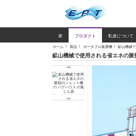
家
プロダクト
私達について
ホーム
製品
ポータブル集塵機
鉱山機械で
鉱山機械で使用される省エネの脈