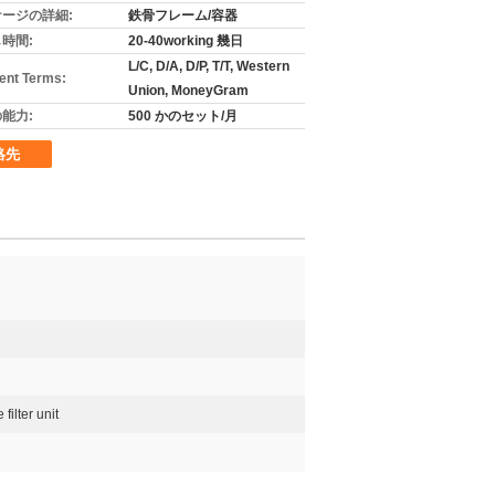
ージの詳細:
鉄骨フレーム/容器
時間:
20-40working 幾日
L/C, D/A, D/P, T/T, Western
nt Terms:
Union, MoneyGram
能力:
500 かのセット/月
絡先
filter unit