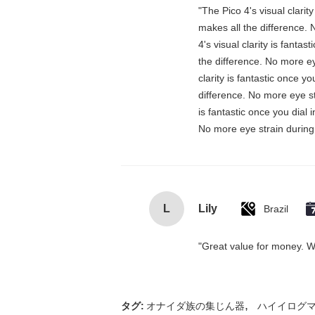
"The Pico 4's visual clarit
makes all the difference. 
4's visual clarity is fanta
the difference. No more ey
clarity is fantastic once 
difference. No more eye st
is fantastic once you dial
No more eye strain during 
L
Lily
Brazil
"Great value for money. Wor
,
タグ:
オナイダ族の集じん器
ハイイログ