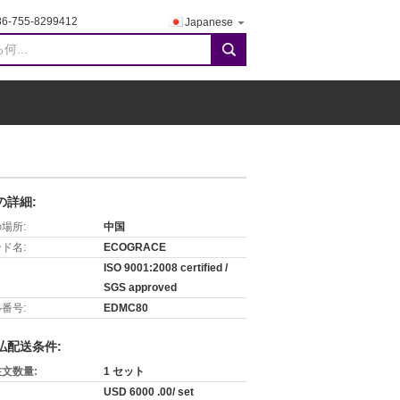
86-755-8299412
Japanese
search
の詳細:
場所:
中国
ド名:
ECOGRACE
ISO 9001:2008 certified /
SGS approved
番号:
EDMC80
払配送条件:
文数量:
1 セット
USD 6000 .00/ set