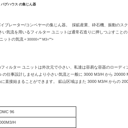
バグハウス の集じん器
バイブレーター/コンベヤーの集じん器。 採鉱産業、砕石機、振動のスク
。 より小さい気流を用いるフィルター ユニットは通常石造りに押しつぶすことの 
ユニットの気流
< 30000="" M3="">
ん器のフィルター ユニットは外次元で小さい、私達は容易な容器のローデ
ino の仕事設計しませんより小さい気流と一般に 3000 M3/H から 200
まることができます。 鉱山区域はまた 3000 M3/H からの 20000 M3
DMC 96
000M3/H