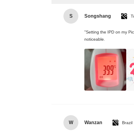
S
Songshang
T
"Setting the IPD on my Pi
noticeable.
W
Wanzan
Brazil