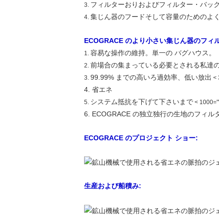
フィルターおりおよびフィルター・バッグ
3.
集じん器のフードそして容量のためのよ
4.
ECOGRACE のより小さい集じん器のフィ
容易な操作の維持。単一の バグハウス。
1.
前場合の集まっている必要とされる私達の工場
2.
99.99% までの高いろ過効率、低い放出
3.
< 
4.
省エネ
システム抵抗を下げて下さいまで
5.
< 1000="
6.
ECOGRACE の独立独行の生地のフィ
ECOGRACE のプロジェクト ショー:
生産および船積み: