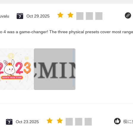
uvalu
Oct 29.2025
co 4 was a game-changer! The three physical presets cover most ranges
Oct 23.2025
役に立