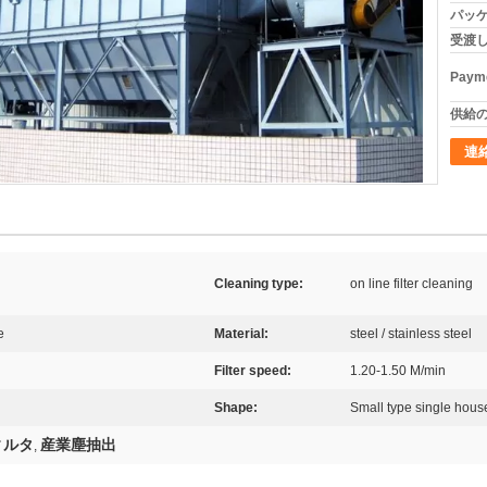
パッケ
受渡し
Payme
供給の
連
Cleaning type:
on line filter cleaning
e
Material:
steel / stainless steel
Filter speed:
1.20-1.50 M/min
Shape:
Small type single house 
ィルタ
産業塵抽出
,