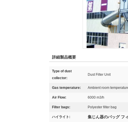
詳細製品概要
Type of dust
Dust Filter Unit
collector:
Gas temperature:
Ambient room temperatur
Air Flow:
6000 m3/h
Filter bags:
Polyester filter bag
集じん器のバッグ フ
ハイライト: