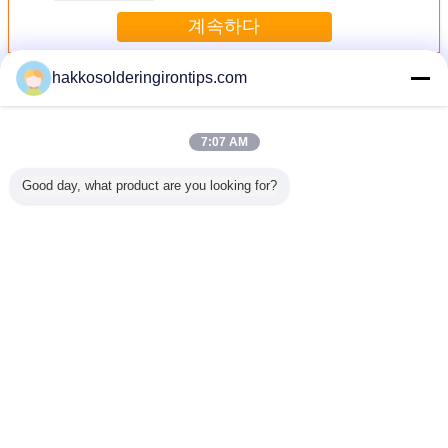
계속하다
hakkosolderingirontips.com
레이저 증기 갈퀴
더 많은 것
7:07 AM
Good day, what product are you looking for?
 증기
00:18 전문가 6개
7.5 kw 10 마력 알
증기 갈퀴 연기 제
증기 갈퀴
or PA-
인치 각 분쇄기 전
루미늄 주거를 가
거기 기계를 위한
정연한 실
S/FD
기 샌더 닦는 기계
진 3 단계 전동기
알루미늄 두건 먼
사구 75m
공기 각 분쇄기 부
지 갈퀴 부속품
적출 
착 광택기 샌더
언어를 바꾸십시오
Korean
홈
|
우리에 대하여
|
연락주세요
|
사이트맵
|
Privacy Policy
탁상용 전망