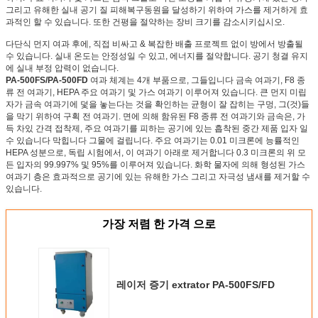
그리고 유해한 실내 공기 질 피해복구동원을 달성하기 위하여 가스를 제거하게 효
과적인 할 수 있습니다. 또한 건평을 절약하는 장비 크기를 감소시키십시오.
다단식 먼지 여과 후에, 직접 비싸고 & 복잡한 배출 프로젝트 없이 방에서 방출될
수 있습니다. 실내 온도는 안정성일 수 있고, 에너지를 절약합니다. 공기 청결 유지
에 실내 부정 압력이 없습니다.
PA-500FS/PA-500FD
여과 체계는 4개 부품으로, 그들입니다 금속 여과기, F8 종
류 전 여과기, HEPA 주요 여과기 및 가스 여과기 이루어져 있습니다. 큰 먼지 미립
자가 금속 여과기에 덫을 놓는다는 것을 확인하는 균형이 잘 잡히는 구멍, 그(것)들
을 막기 위하여 구획 전 여과기. 면에 의해 함유된 F8 종류 전 여과기와 금속은, 가
득 차있 간격 접착제, 주요 여과기를 피하는 공기에 있는 흡착된 중간 제품 입자 일
수 있습니다 막힙니다 그물에 걸립니다. 주요 여과기는 0.01 미크론에 능률적인
HEPA 성분으로, 독립 시험에서, 이 여과기 아래로 제거합니다 0.3 미크론의 위 모
든 입자의 99.997% 및 95%를 이루어져 있습니다. 화학 물자에 의해 형성된 가스
여과기 층은 효과적으로 공기에 있는 유해한 가스 그리고 자극성 냄새를 제거할 수
있습니다.
가장 저렴 한 가격 으로
레이저 증기 extrator PA-500FS/FD