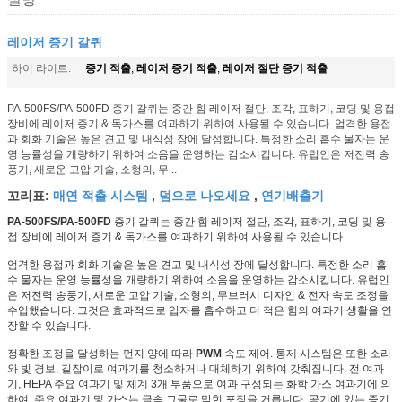
레이저 증기 갈퀴
증기 적출
레이저 증기 적출
레이저 절단 증기 적출
하이 라이트:
,
,
PA-500FS/PA-500FD 증기 갈퀴는 중간 힘 레이저 절단, 조각, 표하기, 코딩 및 용접
장비에 레이저 증기 & 독가스를 여과하기 위하여 사용될 수 있습니다. 엄격한 용접
과 회화 기술은 높은 견고 및 내식성 장에 달성합니다. 특정한 소리 흡수 물자는 운
영 능률성을 개량하기 위하여 소음을 운영하는 감소시킵니다. 유럽인은 저전력 송
풍기, 새로운 고압 기술, 소형의, 무...
매연 적출 시스템
덤으로 나오세요
연기배출기
꼬리표:
,
,
PA-500FS/PA-500FD
증기 갈퀴는 중간 힘 레이저 절단, 조각, 표하기, 코딩 및 용
접 장비에 레이저 증기 & 독가스를 여과하기 위하여 사용될 수 있습니다.
엄격한 용접과 회화 기술은 높은 견고 및 내식성 장에 달성합니다. 특정한 소리 흡
수 물자는 운영 능률성을 개량하기 위하여 소음을 운영하는 감소시킵니다. 유럽인
은 저전력 송풍기, 새로운 고압 기술, 소형의, 무브러시 디자인 & 전자 속도 조정을
수입했습니다. 그것은 효과적으로 입자를 흡수하고 더 적은 힘의 여과기 생활을 연
장할 수 있습니다.
정확한 조정을 달성하는 먼지 양에 따라
PWM
속도 제어. 통제 시스템은 또한 소리
와 빛 경보, 길잡이로 여과기를 청소하거나 대체하기 위하여 갖춰집니다. 전 여과
기, HEPA 주요 여과기 및 체계 3개 부품으로 여과 구성되는 화학 가스 여과기에 의
하여. 주요 여과기 및 가스는 금속 그물로 막힌 포장을 거릅니다, 공기에 있는 증기