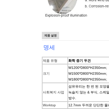
제품 설명
명세
제품 유형
화학 증기 두건
W1200*D800*H2350mm;
크기
W1500*D800*H2350mm;
W1800*D800*H2350mm;
섬유유리는 한 번 된 모양
사회복지 사업
녹슬지 않는 & 부식, 스
방수.
Worktop
12.7mm 두꺼운 단단한 