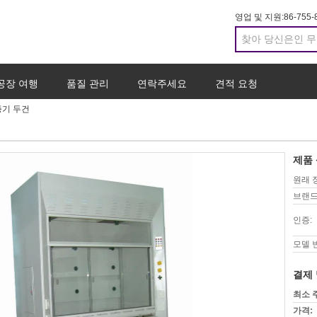
영업 및 지원:
86-755-
공장 여행
품질 관리
연락주세요
견적 요청
증기 두건
제품 
원래 
브랜드
인증:
모델 
결제 
최소 
가격: