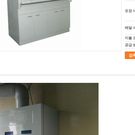
포장 
배달 
지불 
공급 
접