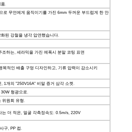
품.
엇이든으로 무언에게 움직이기를 가진 6mm 두꺼운 부드럽게 한 안
강화된 강철을 냉각 압연했습니다.
주조하는, 세라믹을 가진 에폭시 분말 코팅 표면
여, 맹목적인 배출 구멍 디자인하고, 기류 압력이 감소시키
켓, 1개의 "250V16A" 비말 증거 삼각 소켓.
 30W 형광으로.
 위원회 유형.
다는 더 적은, 얼굴 각측정속도: 0.5m/s, 220V
사구, PP 컵.