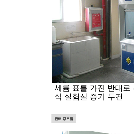
세륨 표를 가진 반대로
식 실험실 증기 두건
판매 강조점