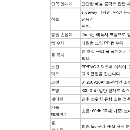
안쪽 안대기
단단한 페놀 콤팩트 합판 제
slideway 디자인, 무
창틀
전유리
위치.
창틀 손잡이
2mm는 에폭시 코팅으로 
컵 수채
타원형 모양 PP 컵 수채
한 조각 구리 물 꼭지에서 
물 꼭지
벨브.
소진
PP/PVC 3 덕트에 의하
덕트
고 & 균형을 잡습니다.
소켓
3" 250V10A" 보편적인 소
조명
300 이하 방탄 덮개로 럭스
제어반
단추 스위치 유형 또는 접촉
기술
소음: 60db (국제 기준) 보
매개변수
물
회람 물, 구리 PFM 꼭지 분
부속품