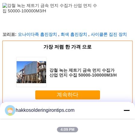
오나이다족 흡진장치
회색 흡진장치
사이클론 집진 장치
꼬리표:
,
,
가장 저렴 한 가격 으로
강철 녹는 제트기 금속 먼지 수집가
산업 먼지 수집 50000-100000M3/H
계속하다
hakkosolderingirontips.com
휴대용 먼지 수집
더 많은 것
4:09 PM