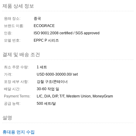
제품 상세 정보
원래 장소:
중국
브랜드 이름:
ECOGRACE
인증:
ISO 9001:2008 certified / SGS approved
모델 번호:
EPPC P 시리즈
결제 및 배송 조건
최소 주문 수량:
1 세트
가격:
USD 6000-30000.00/ set
포장 세부 사항:
강철 구조/콘테이너
배달 시간:
30-60 작업 일
Payment Terms:
L/C, D/A, D/P, T/T, Western Union, MoneyGram
공급 능력:
500 세트/달
설명
휴대용 먼지 수집