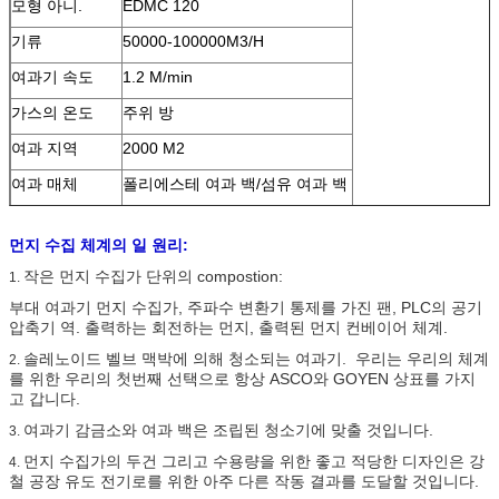
모형 아니.
EDMC 120
기류
50000-100000M3/H
여과기 속도
1.2 M/min
가스의 온도
주위 방
여과 지역
2000 M2
여과 매체
폴리에스테 여과 백/섬유 여과 백
여과 백 크기
D160X60 00
먼지 수집 체계의 일 원리:
압축공기 소비
0.5-0.7 M3/min
작은 먼지 수집가 단위의 compostion:
1.
맥박 벨브 크기
2.5 인치
부대 여과기 먼지 수집가, 주파수 변환기 통제를 가진 팬, PLC의 공기
저항
압축기 역. 출력하는 회전하는 먼지, 출력된 먼지 컨베이어 체계.
<1000>
솔레노이드 벨브 맥박에 의해 청소되는 여과기. 우리는 우리의 체계
2.
를 위한 우리의 첫번째 선택으로 항상 ASCO와 GOYEN 상표를 가지
고 갑니다.
여과기 감금소와 여과 백은 조립된 청소기에 맞출 것입니다.
3.
먼지 수집가의 두건 그리고 수용량을 위한 좋고 적당한 디자인은 강
4.
철 공장 유도 전기로를 위한 아주 다른 작동 결과를 도달할 것입니다.