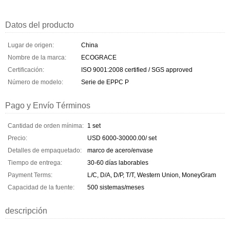
Datos del producto
Lugar de origen:
China
Nombre de la marca:
ECOGRACE
Certificación:
ISO 9001:2008 certified / SGS approved
Número de modelo:
Serie de EPPC P
Pago y Envío Términos
Cantidad de orden mínima:
1 set
Precio:
USD 6000-30000.00/ set
Detalles de empaquetado:
marco de acero/envase
Tiempo de entrega:
30-60 días laborables
Payment Terms:
L/C, D/A, D/P, T/T, Western Union, MoneyGram
Capacidad de la fuente:
500 sistemas/meses
descripción