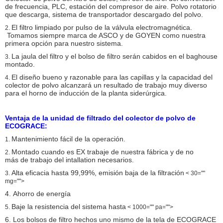
de frecuencia, PLC, estación del compresor de aire. Polvo rotatorio
Tamaño de la válvula del
2,5 pulgadas
que descarga, sistema de transportador descargado del polvo.
pulso
El filtro limpiado por pulso de la válvula electromagnética.
2.
Resistencia
Tomamos siempre marca de ASCO y de GOYEN como nuestra
<1000>
primera opción para nuestro sistema.
La jaula del filtro y el bolso de filtro serán cabidos en el baghouse
3.
montado.
El diseño bueno y razonable para las capillas y la capacidad del
4.
colector de polvo alcanzará un resultado de trabajo muy diverso
para el horno de inducción de la planta siderúrgica.
Ventaja de la unidad de filtrado del colector de polvo de
ECOGRACE:
Mantenimiento fácil de la operación.
1.
Montado cuando es EX trabaje de nuestra fábrica y de no
2.
más de trabajo del intallation necesarios.
Alta eficacia hasta 99,99%, emisión baja de la filtración
3.
< 30=""
mg="">
4.
Ahorro de energía
Baje la resistencia del sistema hasta
5.
< 1000="" pa="">
6.
Los bolsos de filtro hechos uno mismo de la tela de ECOGRACE