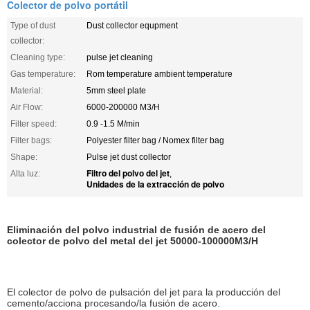
Colector de polvo portátil
Type of dust
Dust collector equpment
collector:
Cleaning type:
pulse jet cleaning
Gas temperature:
Rom temperature ambient temperature
Material:
5mm steel plate
Air Flow:
6000-200000 M3/H
Filter speed:
0.9 -1.5 M/min
Filter bags:
Polyester filter bag / Nomex filter bag
Shape:
Pulse jet dust collector
Filtro del polvo del jet
Alta luz:
,
Unidades de la extracción de polvo
Eliminación del polvo industrial de fusión de acero del
colector de polvo del metal del jet 50000-100000M3/H
El colector de polvo de pulsación del jet para la producción del
cemento/acciona procesando/la fusión de acero.