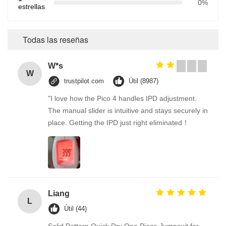
0%
estrellas
Todas las reseñas
W*s
W
trustpilot.com
Útil (8987)
"I love how the Pico 4 handles IPD adjustment.
The manual slider is intuitive and stays securely in
place. Getting the IPD just right eliminated！
Liang
L
Útil (44)
Solid Pattern Quick Dry One Piece Jumpsuit for