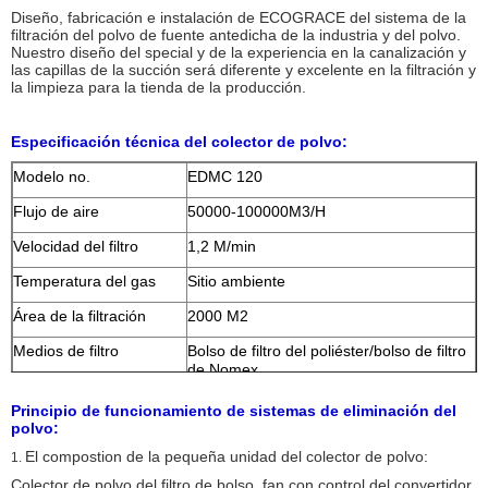
Diseño, fabricación e instalación de ECOGRACE del sistema de la
filtración del polvo de fuente antedicha de la industria y del polvo.
Nuestro diseño del special y de la experiencia en la canalización y
las capillas de la succión será diferente y excelente en la filtración y
la limpieza para la tienda de la producción.
Especificación técnica del colector de polvo:
Modelo no.
EDMC 120
Flujo de aire
50000-100000M3/H
Velocidad del filtro
1,2 M/min
Temperatura del gas
Sitio ambiente
Área de la filtración
2000 M2
Medios de filtro
Bolso de filtro del poliéster/bolso de filtro
de Nomex
Tamaño del bolso de
D160X60 00
Principio de funcionamiento de sistemas de eliminación del
filtro
polvo:
El compostion de la pequeña unidad del colector de polvo:
Consumo del
0.5-0.7 M3/min
1.
aire comprimido
Colector de polvo del filtro de bolso, fan con control del convertidor