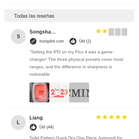
Todas las reseñas
Songshang
S
trustpilot.com
Útil (1)
"Setting the IPD on my Pico 4 was a game-
changer! The three physical presets cover most
ranges, and the difference in sharpness is
noticeable.
Liang
L
Útil (44)
Solid Pattern Quick Dry One Piece Jumpsuit for