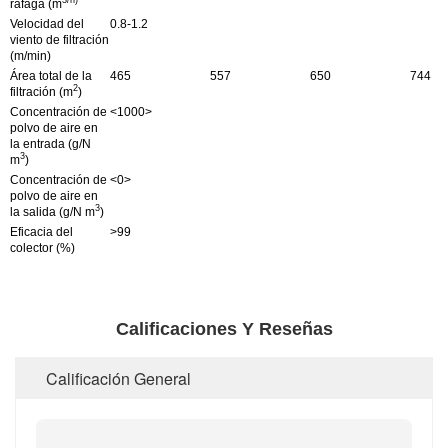
3/h)
ráfaga (m
Velocidad del
0.8-1.2
viento de filtración
(m/min)
Área total de la
465
557
650
744
2
filtración (m
)
Concentración de
<1000>
polvo de aire en
la entrada (g/N
3
m
)
Concentración de
<0>
polvo de aire en
3
la salida (g/N m
)
Eficacia del
>99
colector (%)
Calificaciones Y Reseñas
Calificación General