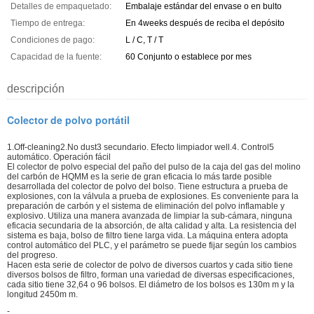
Detalles de empaquetado:
Embalaje estándar del envase o en bulto
Tiempo de entrega:
En 4weeks después de reciba el depósito
Condiciones de pago:
L / C, T / T
Capacidad de la fuente:
60 Conjunto o establece por mes
descripción
Colector de polvo portátil
1.Off-cleaning2.No dust3 secundario. Efecto limpiador well.4. Control5
automático. Operación fácil
El colector de polvo especial del paño del pulso de la caja del gas del molino
del carbón de HQMM es la serie de gran eficacia lo más tarde posible
desarrollada del colector de polvo del bolso. Tiene estructura a prueba de
explosiones, con la válvula a prueba de explosiones. Es conveniente para la
preparación de carbón y el sistema de eliminación del polvo inflamable y
explosivo. Utiliza una manera avanzada de limpiar la sub-cámara, ninguna
eficacia secundaria de la absorción, de alta calidad y alta. La resistencia del
sistema es baja, bolso de filtro tiene larga vida. La máquina entera adopta
control automático del PLC, y el parámetro se puede fijar según los cambios
del progreso.
Hacen esta serie de colector de polvo de diversos cuartos y cada sitio tiene
diversos bolsos de filtro, forman una variedad de diversas especificaciones,
cada sitio tiene 32,64 o 96 bolsos. El diámetro de los bolsos es 130m m y la
longitud 2450m m.
-