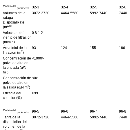
Modelo del
32-3
32-4
32-5
32-6
parámetro
Volumen de la
3072-3720
4464-5580
5992-7440
7440-
ráfaga
DisposalRate
3/h)
(m
Velocidad del
0.8-1.2
viento de filtración
(m/min)
Área total de la
93
124
155
186
2
filtración (m
)
Concentración de
<1000>
polvo de aire en
la entrada (g/N
3
m
)
Concentración de
<0>
polvo de aire en
3
la salida (g/N m
)
Eficacia del
>99
colector (%)
-
Modelo del
96-5
96-6
96-7
96-8
parámetro
Tarifa de la
3072-3720
4464-5580
5992-7440
7440-
disposición del
volumen de la