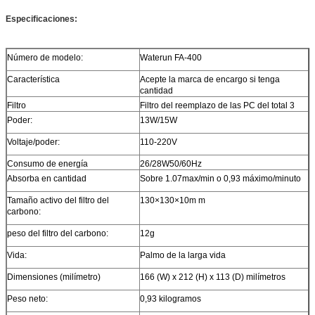
Especificaciones:
Número de modelo:
Waterun FA-400
Característica
Acepte la marca de encargo si tenga
cantidad
Filtro
Filtro del reemplazo de las PC del total 3
Poder:
13W/15W
Voltaje/poder:
110-220V
Consumo de energía
26/28W50/60Hz
Absorba en cantidad
Sobre 1.07max/min o 0,93 máximo/minuto
Tamaño activo del filtro del
130×130×10m m
carbono:
peso del filtro del carbono:
12g
Vida:
Palmo de la larga vida
Dimensiones (milímetro)
166 (W) x 212 (H) x 113 (D) milímetros
Peso neto:
0,93 kilogramos