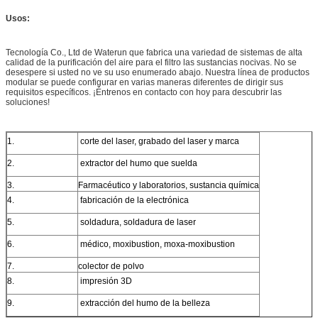
Usos:
Tecnología Co., Ltd de Waterun que fabrica una variedad de sistemas de alta
calidad de la purificación del aire para el filtro las sustancias nocivas. No se
desespere si usted no ve su uso enumerado abajo. Nuestra línea de productos
modular se puede configurar en varias maneras diferentes de dirigir sus
requisitos específicos. ¡Éntrenos en contacto con hoy para descubrir las
soluciones!
1.
corte del laser, grabado del laser y marca
2.
extractor del humo que suelda
3.
Farmacéutico y laboratorios, sustancia química
4.
fabricación de la electrónica
5.
soldadura, soldadura de laser
6.
médico, moxibustion, moxa-moxibustion
7.
colector de polvo
8.
impresión 3D
9.
extracción del humo de la belleza