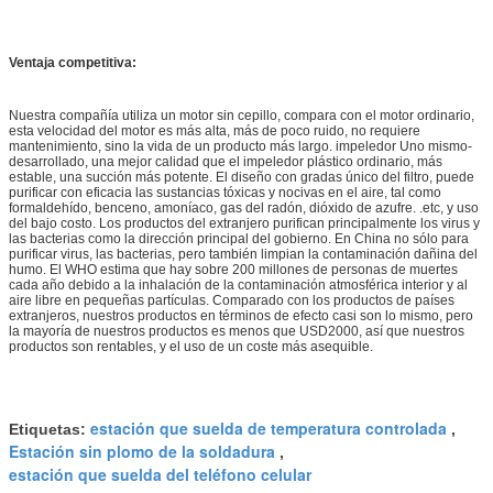
Ventaja competitiva:
Nuestra compañía utiliza un motor sin cepillo, compara con el motor ordinario,
esta velocidad del motor es más alta, más de poco ruido, no requiere
mantenimiento, sino la vida de un producto más largo. impeledor Uno mismo-
desarrollado, una mejor calidad que el impeledor plástico ordinario, más
estable, una succión más potente. El diseño con gradas único del filtro, puede
purificar con eficacia las sustancias tóxicas y nocivas en el aire, tal como
formaldehído, benceno, amoníaco, gas del radón, dióxido de azufre. .etc, y uso
del bajo costo. Los productos del extranjero purifican principalmente los virus y
las bacterias como la dirección principal del gobierno. En China no sólo para
purificar virus, las bacterias, pero también limpian la contaminación dañina del
humo. El WHO estima que hay sobre 200 millones de personas de muertes
cada año debido a la inhalación de la contaminación atmosférica interior y al
aire libre en pequeñas partículas. Comparado con los productos de países
extranjeros, nuestros productos en términos de efecto casi son lo mismo, pero
la mayoría de nuestros productos es menos que USD2000, así que nuestros
productos son rentables, y el uso de un coste más asequible.
estación que suelda de temperatura controlada
Etiquetas:
,
Estación sin plomo de la soldadura
,
estación que suelda del teléfono celular