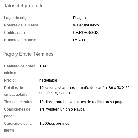
Datos del producto
Lugar de origen:
El agua
Nombre de la marca:
Waterun/Hakko
Certificación:
CE/ROHS/SGS
Número de modelo:
FA-400
Pago y Envío Términos
Cantidad de orden
1 set
mínima:
Precio:
negotiable
Detalles de
10 sistemas/cartones, tamaño del cartón: 86 x 53 X.25
cm, 12,6 kg/carton
empaquetado:
Tiempo de entrega:
10 días laborables después de recibieron su pago
Condiciones de
T/T, western union o Paypal
pago:
Capacidad de la
1,000pcs por mes
fuente: