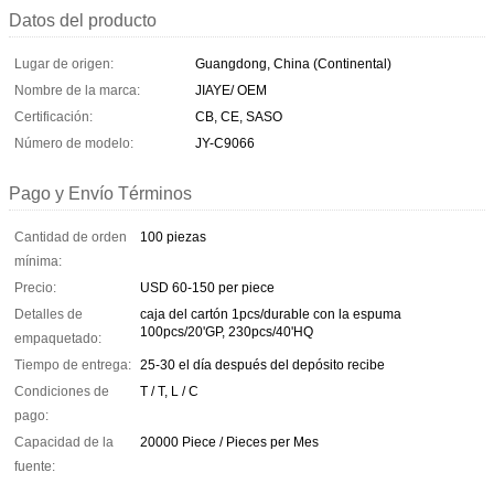
Datos del producto
Lugar de origen:
Guangdong, China (Continental)
Nombre de la marca:
JIAYE/ OEM
Certificación:
CB, CE, SASO
Número de modelo:
JY-C9066
Pago y Envío Términos
Cantidad de orden
100 piezas
mínima:
Precio:
USD 60-150 per piece
Detalles de
caja del cartón 1pcs/durable con la espuma
100pcs/20'GP, 230pcs/40'HQ
empaquetado:
Tiempo de entrega:
25-30 el día después del depósito recibe
Condiciones de
T / T, L / C
pago:
Capacidad de la
20000 Piece / Pieces per Mes
fuente: