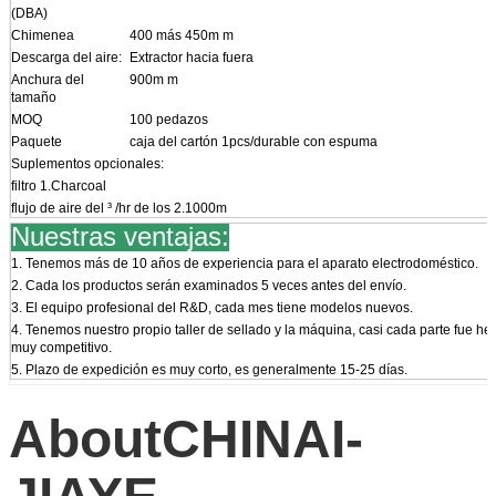
(DBA)
Chimenea
400 más 450m m
Descarga del aire:
Extractor hacia fuera
Anchura del
900m m
tamaño
MOQ
100 pedazos
Paquete
caja del cartón 1pcs/durable con espuma
Suplementos opcionales:
filtro 1.Charcoal
flujo de aire del ³ /hr de los 2.1000m
Nuestras ventajas:
1. Tenemos más de 10 años de experiencia para el aparato electrodoméstico.
2. Cada los productos serán examinados 5 veces antes del envío.
3. El equipo profesional del R&D, cada mes tiene modelos nuevos.
4. Tenemos nuestro propio taller de sellado y la máquina, casi cada parte fue h
muy competitivo.
5. Plazo de expedición es muy corto, es generalmente 15-25 días.
AboutCHINAI-