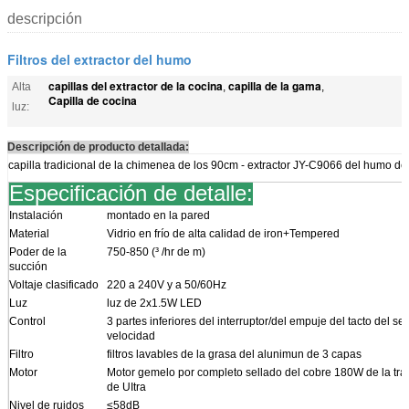
descripción
Filtros del extractor del humo
capillas del extractor de la cocina
capilla de la gama
Alta
,
,
Capilla de cocina
luz:
Descripción de producto detallada:
capilla tradicional de la chimenea de los 90cm - extractor JY-C9066 del humo de
Especificación de detalle:
Instalación
montado en la pared
Material
Vidrio en frío de alta calidad de iron+Tempered
Poder de la
750-850 (³ /hr de m)
succión
Voltaje clasificado
220 a 240V y a 50/60Hz
Luz
luz de 2x1.5W LED
Control
3 partes inferiores del interruptor/del empuje del tacto del se
velocidad
Filtro
filtros lavables de la grasa del alunimun de 3 capas
Motor
Motor gemelo por completo sellado del cobre 180W de la tra
de UItra
Nivel de ruidos
≤58dB