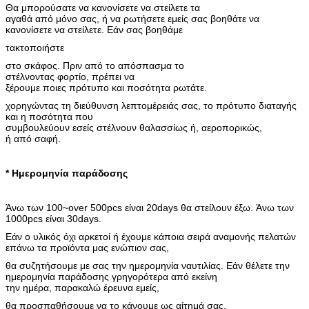
Θα μπορούσατε να κανονίσετε να στείλετε τα
αγαθά από μόνο σας, ή να ρωτήσετε εμείς σας βοηθάτε να
κανονίσετε να στείλετε. Εάν σας βοηθάμε
τακτοποιήστε
στο σκάφος. Πριν από το απόσπασμα το
στέλνοντας φορτίο, πρέπει να
ξέρουμε ποιες πρότυπο και ποσότητα ρωτάτε.
χορηγώντας τη διεύθυνση λεπτομέρειάς σας, το πρότυπο διαταγής
και η ποσότητα που
συμβουλεύουν εσείς στέλνουν θαλασσίως ή, αεροπορικώς,
ή από σαφή.
* Ημερομηνία παράδοσης
Άνω των 100~over 500pcs είναι 20days θα στείλουν έξω. Άνω των
1000pcs είναι 30days.
Εάν ο υλικός όχι αρκετοί ή έχουμε κάποια σειρά αναμονής πελατών
επάνω τα προϊόντα μας ενώπιον σας,
θα συζητήσουμε με σας την ημερομηνία ναυτιλίας. Εάν θέλετε την
ημερομηνία παράδοσης γρηγορότερα από εκείνη
την ημέρα, παρακαλώ έρευνα εμείς,
θα προσπαθήσουμε να το κάνουμε ως αίτημά σας.