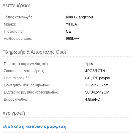
Λεπτομέρειες
Τόπος καταγωγής:
Κίνα Guangzhou
Μάρκα:
YIHUA
Πιστοποίηση:
CE
Αριθμό μοντέλου:
968DA+
Πληρωμής & Αποστολής Όροι
Ποσότητα παραγγελίας min:
1pcs
Συσκευασία λεπτομέρειες:
4PCS/1CTN
Όροι πληρωμής:
L/C, T/T, paypal
Εσωτερικό μέγεθος κιβωτίων:
33*27*20.2cm
Εξωτερικό μέγεθος χαρτοκιβωτίων:
56*34.5*42CM
Βάρος αγαθών:
4.8kg/PC
περιγραφή
Εξολκέας καπνών ομορφιάς