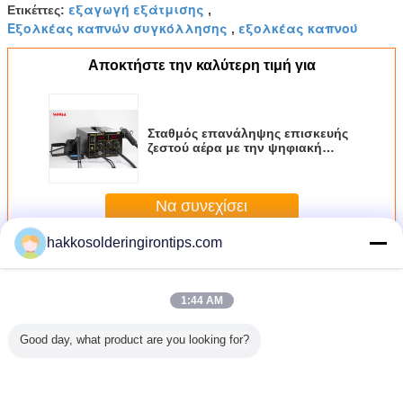
εξαγωγή εξάτμισης
Ετικέττες:
,
Εξολκέας καπνών συγκόλλησης
εξολκέας καπνού
,
Αποκτήστε την καλύτερη τιμή για
Σταθμός επανάληψης επισκευής
ζεστού αέρα με την ψηφιακή
άκρη συγκολλώντας σιδήρου
SMD
Να συνεχίσει
hakkosolderingirontips.com
Εξολκέας καπνών ομορφιάς
Περισσότεροι
1:44 AM
Good day, what product are you looking for?
ηλέφωνο 3
Αβούρτσιστη
Καθαρισμός του
Αυτόματη/
bga 3 
 1
μηχανή εξολκέων
συγκολλώντας
χειρωνακτική
συγκολλ
λώντας
καπνών λέιζερ
αέρα εξολκέων
λειτουργία
σταθ
θμό
επεξεργασιών
καπνών που
μετατροπής