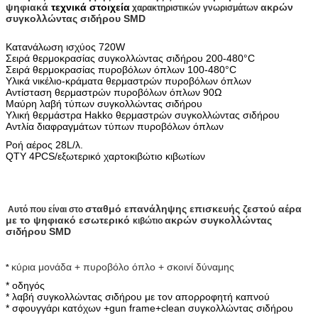
ψηφιακά
τεχνικά στοιχεία
ακρών
χαρακτηριστικών γνωρισμάτων
συγκολλώντας σιδήρου SMD
Κατανάλωση ισχύος 720W
Σειρά θερμοκρασίας συγκολλώντας σιδήρου 200-480°C
Σειρά θερμοκρασίας πυροβόλων όπλων 100-480°C
Υλικά νικέλιο-κράματα θερμαστρών πυροβόλων όπλων
Αντίσταση θερμαστρών πυροβόλων όπλων 90Ω
Μαύρη λαβή τύπων συγκολλώντας σιδήρου
Υλική θερμάστρα Hakko θερμαστρών συγκολλώντας σιδήρου
Αντλία διαφραγμάτων τύπων πυροβόλων όπλων
Ροή αέρος 28L/λ.
QTY 4PCS/εξωτερικό χαρτοκιβώτιο κιβωτίων
σταθμό επανάληψης επισκευής ζεστού αέρα
Αυτό που είναι στο
με το ψηφιακό εσωτερικό
ακρών συγκολλώντας
κιβώτιο
σιδήρου SMD
κύρια μονάδα + πυροβόλο όπλο + σκοινί δύναμης
*
* οδηγός
* λαβή συγκολλώντας σιδήρου με τον απορροφητή καπνού
* σφουγγάρι κατόχων +gun frame+clean συγκολλώντας σιδήρου