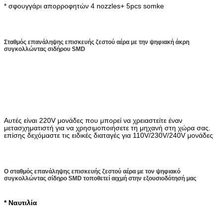
* σφουγγάρι απορροφητών 4 nozzles+ 5pcs somke
Σταθμός επανάληψης επισκευής ζεστού αέρα με την ψηφιακή άκρη
συγκολλώντας σιδήρου SMD
Αυτές είναι 220V μονάδες που μπορεί να χρειαστείτε έναν
μετασχηματιστή για να χρησιμοποιήσετε τη μηχανή στη χώρα σας.
επίσης δεχόμαστε τις ειδικές διαταγές για 110V/230V/240V μονάδες
Ο σταθμός επανάληψης επισκευής ζεστού αέρα με τον ψηφιακό
συγκολλώντας σίδηρο SMD τοποθετεί αιχμή στην εξουσιοδότησή μας
* Ναυτιλία