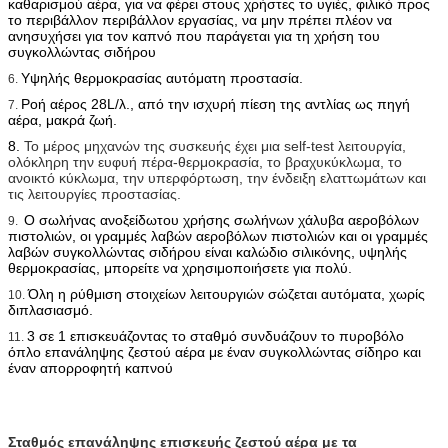
καθαρισμού αέρα, για να φέρει στους χρήστες το υγιές, φιλικό προς
το περιβάλλον περιβάλλον εργασίας, να μην πρέπει πλέον να
ανησυχήσει για τον καπνό που παράγεται για τη χρήση του
συγκολλώντας σιδήρου
Υψηλής θερμοκρασίας αυτόματη προστασία.
6.
Ροή αέρος 28L/λ.,
από την ισχυρή πίεση της αντλίας ως πηγή
7.
αέρα, μακρά ζωή.
8.
Το μέρος μηχανών της συσκευής έχει μια self-test λειτουργία,
ολόκληρη την ευφυή πέρα-θερμοκρασία, το βραχυκύκλωμα, το
ανοικτό κύκλωμα, την υπερφόρτωση, την ένδειξη ελαττωμάτων και
τις λειτουργίες προστασίας.
Ο σωλήνας ανοξείδωτου χρήσης σωλήνων χάλυβα αεροβόλων
9.
πιστολιών, οι γραμμές λαβών αεροβόλων πιστολιών και οι γραμμές
λαβών συγκολλώντας σιδήρου είναι καλώδιο σιλικόνης, υψηλής
θερμοκρασίας, μπορείτε να χρησιμοποιήσετε για πολύ.
Όλη η ρύθμιση στοιχείων λειτουργιών σώζεται αυτόματα, χωρίς
10.
διπλασιασμό.
3 σε 1 επισκευάζοντας το σταθμό συνδυάζουν το πυροβόλο
11.
όπλο επανάληψης ζεστού αέρα με έναν συγκολλώντας σίδηρο και
έναν απορροφητή καπνού
Σταθμός επανάληψης επισκευής ζεστού αέρα με τα