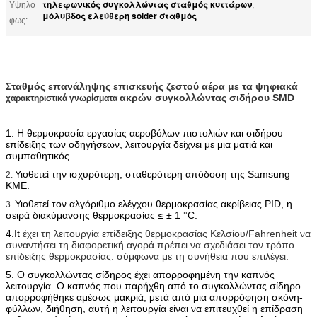
τηλεφωνικός συγκολλώντας σταθμός κυττάρων
Υψηλό
,
μόλυβδος ελεύθερη solder σταθμός
φως:
Σταθμός επανάληψης επισκευής ζεστού αέρα με τα ψηφιακά
ακρών συγκολλώντας σιδήρου SMD
χαρακτηριστικά γνωρίσματα
1. Η θερμοκρασία εργασίας αεροβόλων πιστολιών και σιδήρου
επίδειξης των οδηγήσεων, λειτουργία δείχνει με μια ματιά και
συμπαθητικός.
Υιοθετεί την ισχυρότερη, σταθερότερη απόδοση της Samsung
2.
ΚΜΕ.
Υιοθετεί τον αλγόριθμο ελέγχου θερμοκρασίας ακρίβειας PID, η
3.
σειρά διακύμανσης θερμοκρασίας ≤ ± 1 °C.
4.It
έχει τη λειτουργία επίδειξης θερμοκρασίας Κελσίου/Fahrenheit να
συναντήσει τη διαφορετική αγορά πρέπει να σχεδιάσει τον τρόπο
επίδειξης θερμοκρασίας. σύμφωνα με τη συνήθεια που επιλέγει.
5. Ο συγκολλώντας σίδηρος έχει απορροφημένη την καπνός
λειτουργία. Ο καπνός που παρήχθη από το συγκολλώντας σίδηρο
απορροφήθηκε αμέσως μακριά, μετά από μια απορρόφηση σκόνη-
φύλλων, διήθηση, αυτή η λειτουργία είναι να επιτευχθεί η επίδραση