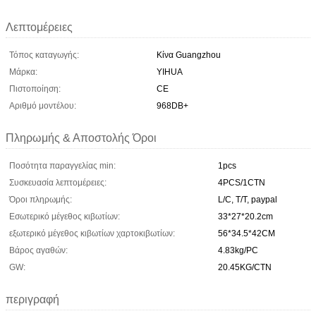
Λεπτομέρειες
Τόπος καταγωγής:
Κίνα Guangzhou
Μάρκα:
YIHUA
Πιστοποίηση:
CE
Αριθμό μοντέλου:
968DB+
Πληρωμής & Αποστολής Όροι
Ποσότητα παραγγελίας min:
1pcs
Συσκευασία λεπτομέρειες:
4PCS/1CTN
Όροι πληρωμής:
L/C, T/T, paypal
Εσωτερικό μέγεθος κιβωτίων:
33*27*20.2cm
εξωτερικό μέγεθος κιβωτίων χαρτοκιβωτίων:
56*34.5*42CM
Βάρος αγαθών:
4.83kg/PC
GW:
20.45KG/CTN
περιγραφή