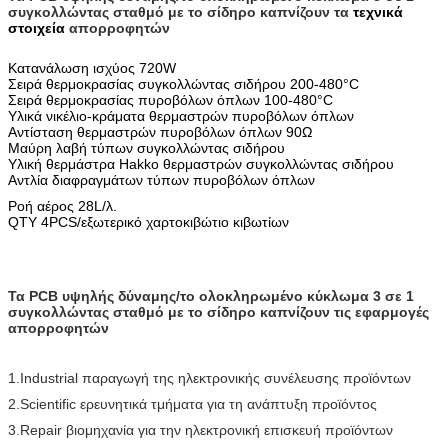
συγκολλώντας σταθμό με το σίδηρο καπνίζουν τα
τεχνικά
στοιχεία
απορροφητών
Κατανάλωση ισχύος 720W
Σειρά θερμοκρασίας συγκολλώντας σιδήρου 200-480°C
Σειρά θερμοκρασίας πυροβόλων όπλων 100-480°C
Υλικά νικέλιο-κράματα θερμαστρών πυροβόλων όπλων
Αντίσταση θερμαστρών πυροβόλων όπλων 90Ω
Μαύρη λαβή τύπων συγκολλώντας σιδήρου
Υλική θερμάστρα Hakko θερμαστρών συγκολλώντας σιδήρου
Αντλία διαφραγμάτων τύπων πυροβόλων όπλων
Ροή αέρος 28L/λ.
QTY 4PCS/εξωτερικό χαρτοκιβώτιο κιβωτίων
Τα PCB υψηλής δύναμης/το ολοκληρωμένο κύκλωμα 3 σε 1
συγκολλώντας σταθμό με το σίδηρο καπνίζουν τις
εφαρμογές
απορροφητών
1.Industrial παραγωγή της ηλεκτρονικής συνέλευσης προϊόντων
2.Scientific ερευνητικά τμήματα για τη ανάπτυξη προϊόντος
3.Repair βιομηχανία για την ηλεκτρονική επισκευή προϊόντων