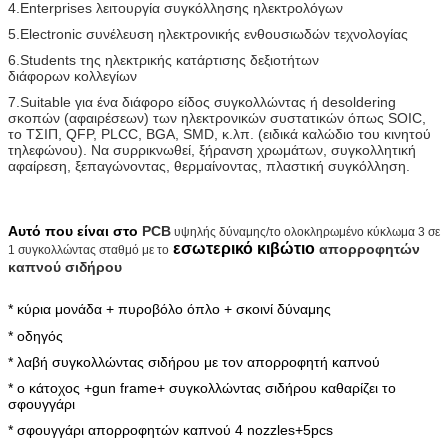
4.Enterprises λειτουργία συγκόλλησης ηλεκτρολόγων
5.Electronic συνέλευση ηλεκτρονικής ενθουσιωδών τεχνολογίας
6.Students της ηλεκτρικής κατάρτισης δεξιοτήτων
διάφορων κολλεγίων
7.Suitable για ένα διάφορο είδος συγκολλώντας ή desoldering
σκοπών (αφαιρέσεων) των ηλεκτρονικών συστατικών όπως SOIC,
το ΤΣΙΠ, QFP, PLCC, BGA, SMD, κ.λπ. (ειδικά καλώδιο του κινητού
τηλεφώνου). Να συρρικνωθεί, ξήρανση χρωμάτων, συγκολλητική
αφαίρεση, ξεπαγώνοντας, θερμαίνοντας, πλαστική συγκόλληση.
Αυτό που είναι στο
PCB
υψηλής δύναμης/το ολοκληρωμένο κύκλωμα 3 σε
εσωτερικό κιβώτιο
απορροφητών
1 συγκολλώντας σταθμό με το
καπνού σιδήρου
* κύρια μονάδα + πυροβόλο όπλο + σκοινί δύναμης
* οδηγός
* λαβή συγκολλώντας σιδήρου με τον απορροφητή καπνού
* ο κάτοχος +gun frame+ συγκολλώντας σιδήρου καθαρίζει το
σφουγγάρι
* σφουγγάρι απορροφητών καπνού 4 nozzles+5pcs