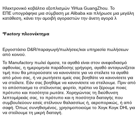
Ηλεκτρονικό κοβάλτιο εξοπλισμών YiHua GuangZhou. Το
ΕΠΕ υπογράφηκε μια σύμβαση με Alibaba και πλήρωσε μια μεγάλη
κατάθεση, κάνει την αμοιβή αγοραστών την άνετη αγορά λ
*Factory πλεονέκτημα
Εργοστάσιο D&R/παραγωγή/πωλήσεις/και υπηρεσία πωλήσεων
από κοινού.
Το Manufactory πωλεί άμεσα, τα αγαθά είναι στον ανεφοδιασμό
αφθονίας, η ημερομηνία παράδοσης γρήγορη, αγαθό ανταγωνίζεται
τιμή που θα μπορούσατε να κανονίσετε για να στείλετε τα αγαθά
από μόνο σας, ή να ρωτήσετε εμείς σας βοηθάτε να κανονίσετε για
να στείλετε. Εάν σας βοηθάμε να κανονίσετε να στείλουμε. Πριν από
το απόσπασμα το στέλνοντας φορτίο, πρέπει να ξέρουμε ποιες
πρότυπο και ποσότητα ρωτάτε. Χορηγώντας τη διεύθυνση
λεπτομέρειάς σας, το πρότυπο και η ποσότητα διαταγής που
συμβουλεύουν εσείς στέλνουν θαλασσίως ή, αεροπορικώς, ή από
σαφή. Όπως συνηθισμένος, χρησιμοποιούμε το Χογκ Κογκ DHL για
να στείλουμε τη μικρή διαταγή.