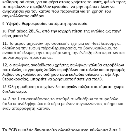
καθαρισμού αέρα, για να φέρει στους χρήστες το υγιές, φιλικό προς
το περιβάλλον περιβάλλον εργασίας, να μην πρέπει πλέον να
ανησυχήσει για τον καπνό που παράγεται για τη χρήση του
συγκολλώντας σιδήρου
Υψηλής θερμοκρασίας αυτόματη προστασία.
9.
Ροή αέρος 28L/λ.,
από την ισχυρή πίεση της αντλίας ως πηγή
10.
αέρα
, μακρά ζωή.
11.
Το μέρος μηχανών της συσκευής έχει μια self-test λειτουργία,
ολόκληρη την ευφυή πέρα-θερμοκρασία, το βραχυκύκλωμα, το
ανοικτό κύκλωμα, την υπερφόρτωση, την ένδειξη ελαττωμάτων και
τις λειτουργίες προστασίας.
12, ο σωλήνας ανοξείδωτου χρήσης σωλήνων χάλυβα αεροβόλων
πιστολιών, οι γραμμές λαβών αεροβόλων πιστολιών και οι γραμμές
λαβών συγκολλώντας σιδήρου είναι καλώδιο σιλικόνης, υψηλής
θερμοκρασίας, μπορείτε να χρησιμοποιήσετε για πολύ.
Όλη η ρύθμιση στοιχείων λειτουργιών σώζεται αυτόματα, χωρίς
13.
διπλασιασμό.
3 σε 1 επισκευάζοντας το σταθμό συνδυάζουν το πυροβόλο
14.
όπλο επανάληψης ζεστού αέρα με έναν συγκολλώντας σίδηρο και
έναν απορροφητή καπνού
Τα PCB υψηλής δύναμης/το ολοκληρωμένο κύκλωμα 3 σε 1