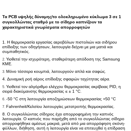
Τα PCB υψηλής δύναμης/το ολοκληρωμένο κύκλωμα 3 σε 1
συγκολλώντας σταθμό με το σίδηρο καπνίζουν τα
χαρακτηριστικά γνωρίσματα απορροφητών
1. Η θερμοκρασία εργασίας αεροβόλων πιστολιών και σιδήρου
επίδειξης των οδηγήσεων, λειτουργία δείχνει με μια ματιά και
συμπαθητικός.
Υιοθετεί την ισχυρότερη, σταθερότερη απόδοση της Samsung
2.
ΚΜΕ.
Μόνο τέσσερα κουμπιά, λειτουργούν απλά και σαφώς.
3.
4. Δυναμική ροή αέρος επίδειξης σφαιρών ταχύτητας αέρα.
Υιοθετεί τον αλγόριθμο ελέγχου θερμοκρασίας ακρίβειας PID, η
5.
σειρά διακύμανσης θερμοκρασίας ≤ ± 1 °C.
-50 °C στη λειτουργία αποζημιώσεων θερμοκρασίας +50 °C
6.
Fahrenheit/Κελσίου λειτουργίες μετατροπής θερμοκρασίας.
7.
8.
Ο συγκολλώντας σίδηρος έχει απορροφημένη την καπνός
λειτουργία. Ο καπνός που παρήχθη από το συγκολλώντας σίδηρο
απορροφήθηκε αμέσως μακριά, μετά από μια απορρόφηση σκόνη-
φύλλων, διήθηση, αυτή η λειτουργία είναι να επιτευχθεί η επίδραση