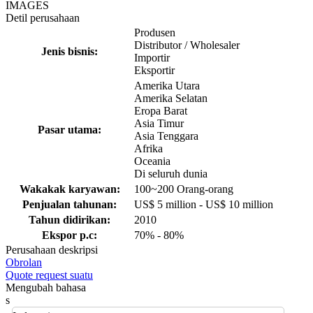
IMAGES
Detil perusahaan
Produsen
Distributor / Wholesaler
Jenis bisnis:
Importir
Eksportir
Amerika Utara
Amerika Selatan
Eropa Barat
Asia Timur
Pasar utama:
Asia Tenggara
Afrika
Oceania
Di seluruh dunia
Wakakak karyawan:
100~200 Orang-orang
Penjualan tahunan:
US$ 5 million - US$ 10 million
Tahun didirikan:
2010
Ekspor p.c:
70% - 80%
Perusahaan deskripsi
Obrolan
Quote request suatu
Mengubah bahasa
s