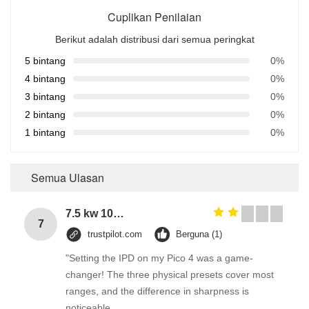
Cuplikan Penilaian
Berikut adalah distribusi dari semua peringkat
5 bintang
0%
4 bintang
0%
3 bintang
0%
2 bintang
0%
1 bintang
0%
Semua Ulasan
7.5 kw 10 hp 3 phase electric motor with aluminium housing
7
trustpilot.com
Berguna (1)
"Setting the IPD on my Pico 4 was a game-
changer! The three physical presets cover most
ranges, and the difference in sharpness is
noticeable.