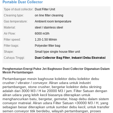
Portable Dust Collector
Type of dust collector:
Dust Filter Unit
Cleaning type:
on line filter cleaning
Gas temperature:
Ambient room temperature
Material:
steel / stainless steel
Air Flow:
6000 m3/h
Filter speed:
1.20-1.50 M/min
Filter bags:
Polyester filter bag
Shape:
Small type single house filter unit
Dust Collector Bag Filter
Industri Debu Ekstraksi
Cahaya Tinggi:
,
Penghematan Energi Pulse Jet Baghouse Dust Collector Digunakan Dalam
Mesin Pertambangan
Pertambangan mesin baghouse kolektor debu kolektor debu
crusher / vibrator / conveyor.
Aliran udara untuk industri
pertambangan, stone crusher, bergetar kolektor debu skrining
adalah dari 3000 M3 / H ke 20000 M3 / jam.
Filter Satuan dengan
aliran udara yang lebih kecil biasanya diterapkan untuk
menghancurkan batu, bergetar, gemetar, hisap debu dalam sistem
conveyor matreial.
Aliran udara Filter Satuan <30000 M3 / H, yang
sebagian besar diterapkan untuk sumber debu kecil, untuk transfer
semen conveyor titik berdebu, wilayah pertambangan, proses