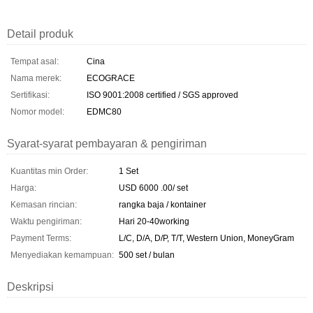
Detail produk
Tempat asal:
Cina
Nama merek:
ECOGRACE
Sertifikasi:
ISO 9001:2008 certified / SGS approved
Nomor model:
EDMC80
Syarat-syarat pembayaran & pengiriman
Kuantitas min Order:
1 Set
Harga:
USD 6000 .00/ set
Kemasan rincian:
rangka baja / kontainer
Waktu pengiriman:
Hari 20-40working
Payment Terms:
L/C, D/A, D/P, T/T, Western Union, MoneyGram
Menyediakan kemampuan:
500 set / bulan
Deskripsi