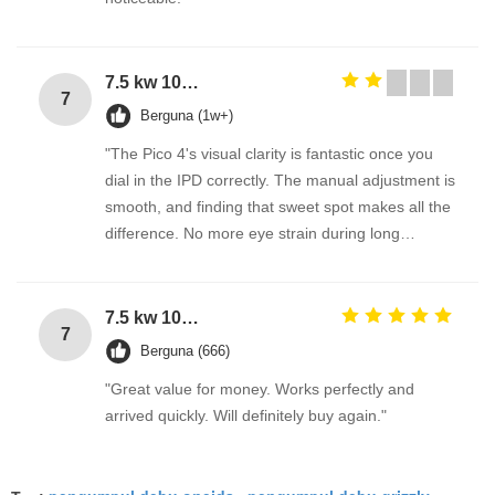
7.5 kw 10 hp 3 phase electric motor with aluminium housing
7
Berguna (1w+)
"The Pico 4's visual clarity is fantastic once you
dial in the IPD correctly. The manual adjustment is
smooth, and finding that sweet spot makes all the
difference. No more eye strain during long
sessions. Highly recommend taking the time to set
it up properly!""The Pico 4's visual clarity is
fantastic once you dial in the IPD correctly. The
7.5 kw 10 hp 3 phase electric motor with aluminium housing
7
manual adjustment is smooth, and finding that
Berguna (666)
sweet spot makes all the difference. No more eye
"Great value for money. Works perfectly and
strain during long sessions. Highly recommend
arrived quickly. Will definitely buy again."
taking the time to set it up properly!""The Pico 4's
visual clarity is fantastic once you dial in the IPD
correctly. The manual adjustment is smooth, and