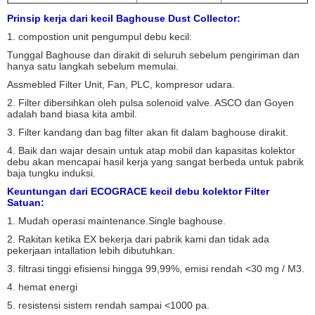
Konsumsi udara terkompresi
0,5-0,7 M3 / min
Prinsip kerja dari kecil Baghouse Dust Collector:
1. compostion unit pengumpul debu kecil:
Ukuran katup pulsa
1 inch
Tunggal Baghouse dan dirakit di seluruh sebelum pengiriman dan
Perlawanan
<1000 pa
hanya satu langkah sebelum memulai.
Assmebled Filter Unit, Fan, PLC, kompresor udara.
2. Filter dibersihkan oleh pulsa solenoid valve.
ASCO dan Goyen
adalah band biasa kita ambil.
3. Filter kandang dan bag filter akan fit dalam baghouse dirakit.
4. Baik dan wajar desain untuk atap mobil dan kapasitas kolektor
debu akan mencapai hasil kerja yang sangat berbeda untuk pabrik
baja tungku induksi.
Keuntungan dari ECOGRACE kecil debu kolektor Filter
Satuan:
1. Mudah operasi maintenance.Single baghouse.
2. Rakitan ketika EX bekerja dari pabrik kami dan tidak ada
pekerjaan intallation lebih dibutuhkan.
3. filtrasi tinggi efisiensi hingga 99,99%, emisi rendah <30 mg / M3.
4. hemat energi
5. resistensi sistem rendah sampai <1000 pa.