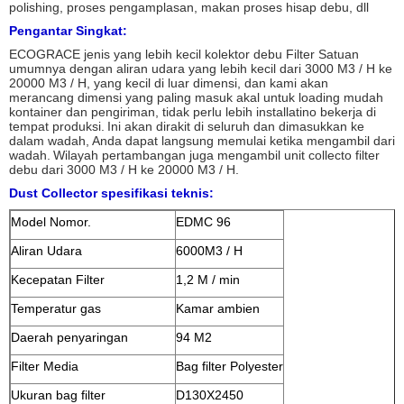
polishing, proses pengamplasan, makan proses hisap debu, dll
Pengantar Singkat:
ECOGRACE jenis yang lebih kecil kolektor debu Filter Satuan
umumnya dengan aliran udara yang lebih kecil dari 3000 M3 / H ke
20000 M3 / H, yang kecil di luar dimensi, dan kami akan
merancang dimensi yang paling masuk akal untuk loading mudah
kontainer dan pengiriman, tidak perlu lebih installatino bekerja di
tempat produksi.
Ini akan dirakit di seluruh dan dimasukkan ke
dalam wadah, Anda dapat langsung memulai ketika mengambil dari
wadah.
Wilayah pertambangan juga mengambil unit collecto filter
debu dari 3000 M3 / H ke 20000 M3 / H.
Dust Collector spesifikasi teknis:
Model Nomor.
EDMC 96
Aliran Udara
6000M3 / H
Kecepatan Filter
1,2 M / min
Temperatur gas
Kamar ambien
Daerah penyaringan
94 M2
Filter Media
Bag filter Polyester
Ukuran bag filter
D130X2450