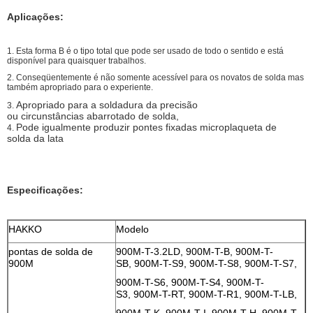
Aplicações:
1.
Esta forma B é o tipo total que pode ser usado de todo o sentido e está
disponível para quaisquer trabalhos.
2.
Conseqüentemente é não somente acessível para os novatos de solda mas
também apropriado para o experiente.
Apropriado para a soldadura da precisão
3.
ou circunstâncias abarrotado de solda,
Pode igualmente produzir pontes fixadas microplaqueta de
4.
solda da lata
Especificações:
HAKKO
Modelo
pontas de solda de
900M-T-3.2LD, 900M-T-B, 900M-T-
900M
SB, 900M-T-S9, 900M-T-S8, 900M-T-S7,
900M-T-S6, 900M-T-S4, 900M-T-
S3, 900M-T-RT, 900M-T-R1, 900M-T-LB,
900M-T-K, 900M-T-I, 900M-T-H, 900M-T-