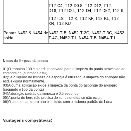
T12-C4, T12-D0.8, T12-D12, T12-
D16, T12-D24, T12-D4, T12-D52, T12-IL,
T12-ILS, T12-K, T12-KF, T12-KL, T12-
KR, T12-KU
Pontas N452 & N454 de
N452-T-B, N452-T-2C, N452-T-3C, N452-
solda
T-4C, N452-T-I, N454-T-B, N454-T-I
Notas da limpeza da ponta:
01)O trabalho 100 é o perfil reservado para a limpeza da ponta através de ar
comprimido (a tomada azul)
02)Se o líquido de limpeza da esponja é utilizado, a limpeza do ar-sopro não
está exigida normalmente.
03)Alguma aplicação exige a limpeza da ponta do &sponge do ar-sopro
(segundo o tipo da ponta)
04)A duração padrão da limpeza é 0,5 segundo
05)A ponta do ferro não precisa de ser estendida se não exigiu
06)O copo do ar-sopro não é incluído com o sistema padrão de Luna
Vantagens competitivas: