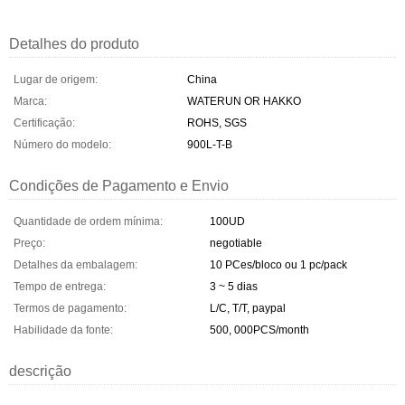
Detalhes do produto
Lugar de origem:
China
Marca:
WATERUN OR HAKKO
Certificação:
ROHS, SGS
Número do modelo:
900L-T-B
Condições de Pagamento e Envio
Quantidade de ordem mínima:
100UD
Preço:
negotiable
Detalhes da embalagem:
10 PCes/bloco ou 1 pc/pack
Tempo de entrega:
3 ~ 5 dias
Termos de pagamento:
L/C, T/T, paypal
Habilidade da fonte:
500, 000PCS/month
descrição