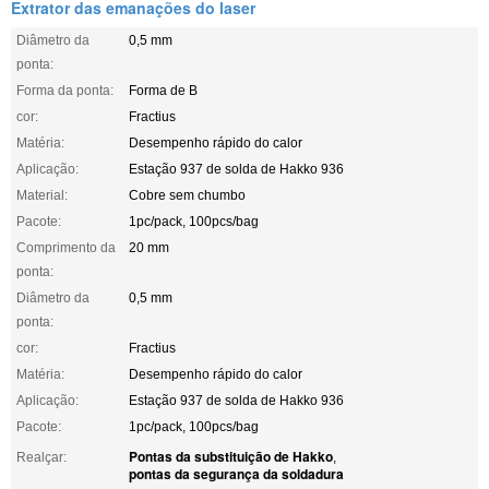
Extrator das emanações do laser
Diâmetro da
0,5 mm
ponta:
Forma da ponta:
Forma de B
cor:
Fractius
Matéria:
Desempenho rápido do calor
Aplicação:
Estação 937 de solda de Hakko 936
Material:
Cobre sem chumbo
Pacote:
1pc/pack, 100pcs/bag
Comprimento da
20 mm
ponta:
Diâmetro da
0,5 mm
ponta:
cor:
Fractius
Matéria:
Desempenho rápido do calor
Aplicação:
Estação 937 de solda de Hakko 936
Pacote:
1pc/pack, 100pcs/bag
Pontas da substituição de Hakko
Realçar:
,
pontas da segurança da soldadura