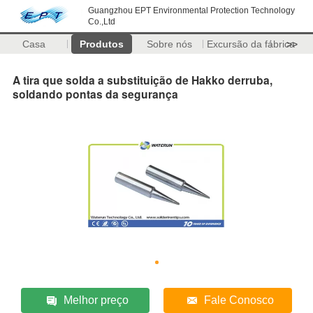
Guangzhou EPT Environmental Protection Technology
Co.,Ltd
Casa
Produtos
Sobre nós
Excursão da fábrica
>>
A tira que solda a substituição de Hakko derruba,
soldando pontas da segurança
Melhor preço
Fale Conosco