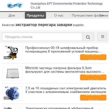
Guangzhou EPT Environmental Protection Technology
Co.,Ltd
Дом
Продукты
О нас
Путешествие фабрики
>>
экстрактор перегара заварки
Качество
supplier.
Профессионал 00:18 шлифовальный прибор
полировщика 6 приложений угловой машины
воздуха полируя машины электрического
контактные
шлифовального прибора угловой машины дюйма
данные
Micronic частицы патрона фильтра 0.3um
фильтруют для системы вентилятора высокого
давления лазера
контактные
данные
7,5 кв 10 лошадиных сил электрический двигатель
3 участков с алюминиевым снабжением жилищем
контактные
данные
Электрически управляемый эффективный