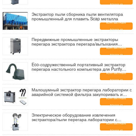
данные
Экстрактор пыли сборника пыли вентилятора
промышленный для плавить Scap металла
контактные
данные
Передвижные промышленные экстракторы
перегара экстрактора перегара/вытыхания
заварки
контактные
данные
Eco-содружественный портативный экстрактор
перегара настольного компьютера для Purify
курит/запахи/пылится и PM2.5
контактные
данные
Малошумный экстрактор перегара лаборатории с
аварийной системой фильтра закупоривать и
цифровым дисплеем
контактные
данные
Электрическое оборудование извлечения
экстрактора/пыли перегара лаборатории с
большими алюминиевыми соплами
контактные
данные