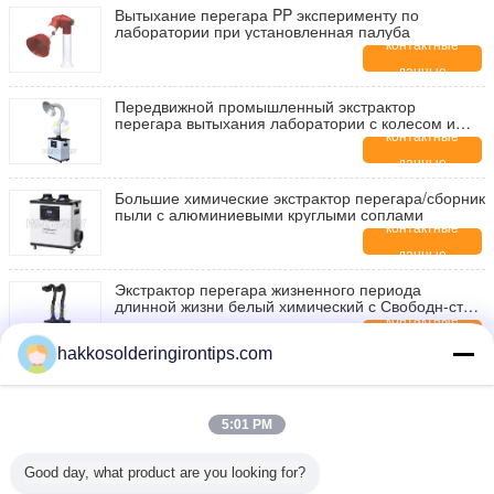
Вытыхание перегара PP эксперименту по
лаборатории при установленная палуба
контактные
данные
Передвижной промышленный экстрактор
перегара вытыхания лаборатории с колесом и
тормозом 80W
контактные
данные
Большие химические экстрактор перегара/сборник
пыли с алюминиевыми круглыми соплами
контактные
данные
Экстрактор перегара жизненного периода
длинной жизни белый химический с Свободн-стоя
трубопроводами/двойником подготовляет
контактные
данные
hakkosolderingirontips.com
Очистители воздуха активированного угля/едок
дыма для оборудования извлечения пыли
лаборатории химии
контактные
5:01 PM
данные
Размер 0.5mm острой склонности 30° подсказок
Good day, what product are you looking for?
бита STTC-044 OKI припоя паяя