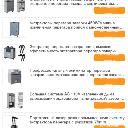
экстрактор перегара лазера с сертификатом
пониа
контактные
данные
экстракторы перегара заварки 450W/машина
извлечения перегара припоя с множественным
фильтром Hepa
контактные
данные
Экстрактор перегара лазера паяя, высокая
эффективность экстрактора перегара заварки
припоя
контактные
данные
Профессиональный элиминатор перегара
заварки, система экстракторов перегаров заварки
малошумная
контактные
данные
Большая система AC 110V извлечения дыма
вырезывания экстрактора пыли заварки/лазера -
220V
контактные
данные
Портативный лазер режа промышленную систему
экстрактора перегара с рукояткой 75mm
извлечения 2 перегаров
контактные