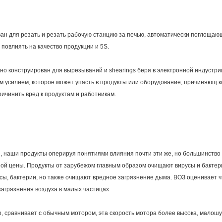
ан для резать и резать рабочую станцию за печью, автоматически поглощающ
повлиять на качество продукции и 5S.
о конструирован для вырезываний и shearings беря в электронной индустри
ым усилием, которое может упасть в продукты или оборудование, причиняющ к
ичинить вред к продуктам и работникам.
, наши продукты оперируя понятиями влияния почти эти же, но большинство
ной цены. Продукты от зарубежом главным образом очищают вирусы и бактер
русы, бактерии, но также очищают вредное загрязнение дыма. ВОЗ оценивает
загрязнения воздуха в малых частицах.
 сравнивает с обычным мотором, эта скорость мотора более высока, малошу