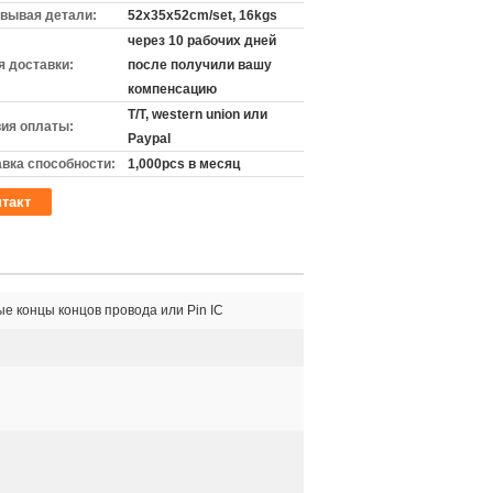
вывая детали:
52x35x52cm/set, 16kgs
через 10 рабочих дней
 доставки:
после получили вашу
компенсацию
T/T, western union или
ия оплаты:
Paypal
вка способности:
1,000pcs в месяц
такт
 концы концов провода или Pin IC