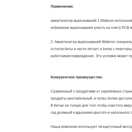
Применения:
амортизатор вырезываний 1.Waterun использов
избежание вырезывания упасть на плиту PCB и 
2. Амортизатор вырезываний Waterun специальн
остаток биты и части летает и bump с некотор
работников повреждения. Это условие может пр
Конкурентное преимущество:
Сравненный с продуктами от зарубежных стран
продукты рентабельный, и польз более доступ
В Китае не только для того чтобы очистить ви
год должный к вдыханию крытого и напольного 
Наша компания использует безщеточный мотор,