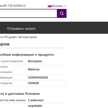
ка:
86-755-8299412
Russian
search
Отправить запрос
нты F8 дымят экстрактором
тором
обная информация о продукте:
 происхождения:
Ватерунн
енное
Waterun
нование:
ификация:
CE/ROHS/SGS
 модели:
C6002D
та и доставка Условия:
ество мин заказа:
1 комплект
negotiable