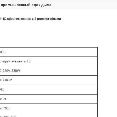
промышленный едок дыма
,
n IC сборник концов с 4 плоскогубцами
000
льтруя элементы F8
0-220V, 330W
180m3/h
9%
eter
м 70db