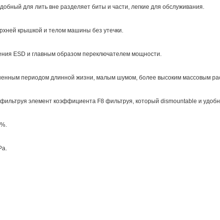
добный для лить вне разделяет биты и части, легкие для обслуживания.
рхней крышкой и телом машины без утечки.
ения ESD и главным образом переключателем мощности.
ненным периодом длинной жизни, малым шумом, более высоким массовым ра
фильтруя элемент коэффициента F8 фильтруя, который dismountable и удобн
9%.
Pa.
уема.