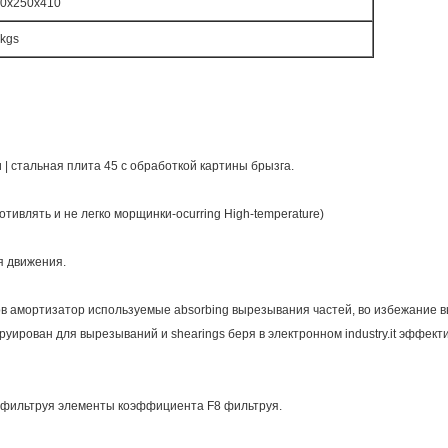
0x250x410
kgs
| стальная плита 45 с обработкой картины брызга.
тивлять и не легко морщинки-ocurring High-temperature)
я движения.
ов амортизатор используемые absorbing вырезывания частей, во избежание в
труирован для вырезываний и shearings беря в электронном industry.it эффе
-фильтруя элементы коэффициента F8 фильтруя.