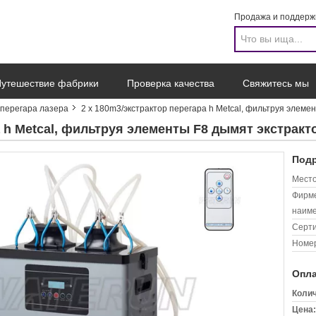
Продажа и поддерж
утешествие фабрики
Проверка качества
Свяжитесь мы
 перегара лазера
2 x 180m3/экстрактор перегара h Metcal, фильтруя элеме
а h Metcal, фильтруя элементы F8 дымят экстрак
Подр
Место
Фирм
наиме
Серт
Номер
Опла
Колич
Цена: