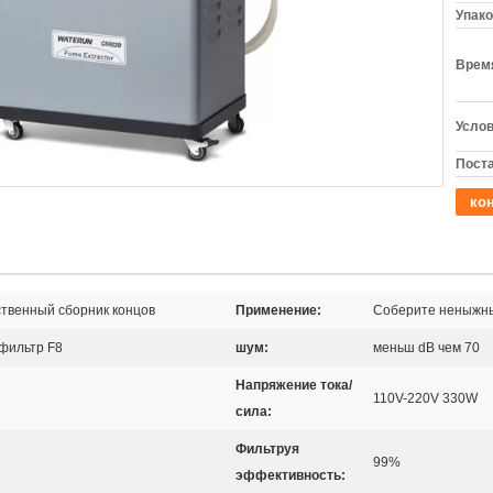
Упако
Время
Услов
Поста
кон
ственный сборник концов
Применение:
Соберите неныжные
 фильтр F8
шум:
меньш dB чем 70
Напряжение тока/
110V-220V 330W
сила:
Фильтруя
99%
эффективность: