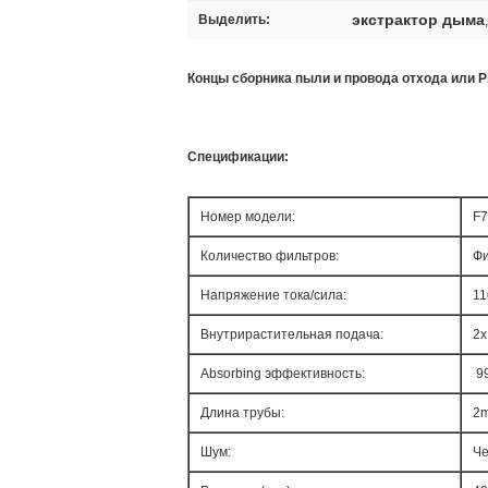
экстрактор дыма
Выделить:
Концы сборника пыли и провода отхода или Pi
Спецификации:
Номер модели:
F7
Количество фильтров:
Фи
Напряжение тока/сила:
11
Внутрирастительная подача:
2x
Absorbing эффективность:
9
Длина трубы:
2m
Шум:
Че