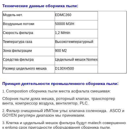
Технические данные сборника пыли:
Модель нет.
EDMC260
Воздушные потоки
50000 M3/H
Скорость фильтра
1,2 M/min
Температура газа
Высокотемпературный
Зона фильтрации
900 M2
Средства фильтра
Цедильный мешок Nomex
Размер цедильного мешка
D130X4500
Обжатое потребление воздуха
0.5-0.7 M3/min
Принцип деятельности промышленного сборника пыли:
Размер клапана ИМПа ульс
2,5 дюйма
Compostion сборника пыли места асфальта смешивая:
1.
Сопротивление
<1000>
Сборник пыли дома мешка, роторный клапан, транспортер
винта, компрессор воздуха, вентилятор, PLC.
Фильтр очищенный ИМПом ульс клапана соленоида. ASCO и
2.
GOYEN регулярн диапазон мы принимаем.
Клетка и цедильный мешок фильтра будут matech совершенно
3.
к enlong срок пригодности оборудования сборника пыли.