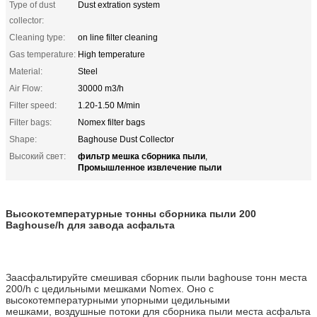
Type of dust
Dust extration system
collector:
Cleaning type:
on line filter cleaning
Gas temperature:
High temperature
Material:
Steel
Air Flow:
30000 m3/h
Filter speed:
1.20-1.50 M/min
Filter bags:
Nomex filter bags
Shape:
Baghouse Dust Collector
фильтр мешка сборника пыли
Высокий свет:
,
Промышленное извлечение пыли
Высокотемпературные тонны сборника пыли 200
Baghouse/h для завода асфальта
Заасфальтируйте смешивая сборник пыли baghouse тонн места
200/h с цедильными мешками Nomex. Оно с
высокотемпературными упорными цедильными
мешками, воздушные потоки для сборника пыли места асфальта