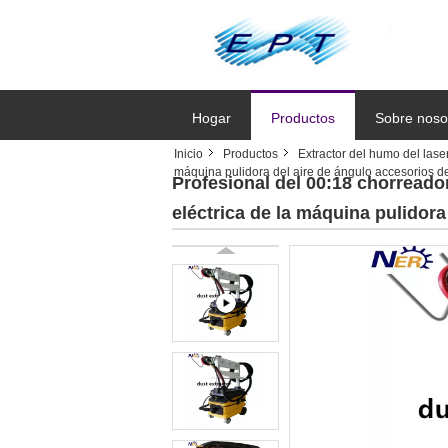
Hogar
Productos
Sobre noso
Inicio
Productos
Extractor del humo del lase
máquina pulidora del aire de ángulo accesorios d
Solicitar un
Profesional del 00:18 chorreado
eléctrica de la máquina pulidor