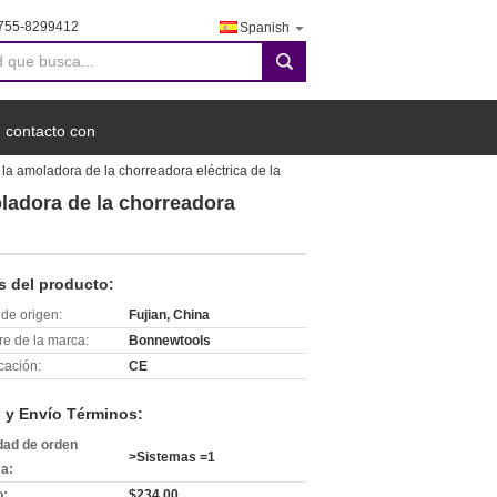
755-8299412
Spanish
search
 contacto con
 la amoladora de la chorreadora eléctrica de la
oladora de la chorreadora
s del producto:
de origen:
Fujian, China
e de la marca:
Bonnewtools
icación:
CE
 y Envío Términos:
dad de orden
>Sistemas =1
a:
o:
$234.00