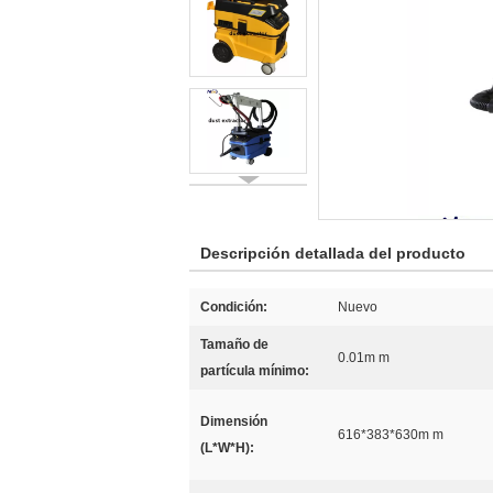
Descripción detallada del producto
Condición:
Nuevo
Tamaño de
0.01m m
partícula mínimo:
Dimensión
616*383*630m m
(L*W*H):