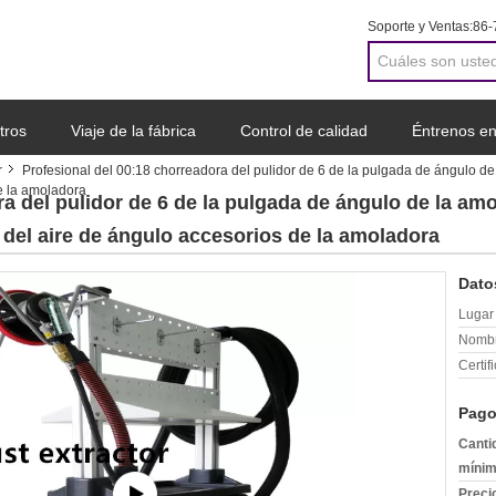
Soporte y Ventas:
86-
tros
Viaje de la fábrica
Control de calidad
Éntrenos en
r
Profesional del 00:18 chorreadora del pulidor de 6 de la pulgada de ángulo de
e la amoladora
a cotización
ra del pulidor de 6 de la pulgada de ángulo de la am
a del aire de ángulo accesorios de la amoladora
Dato
Lugar 
Nombr
Certif
Pago
Canti
mínim
Preci