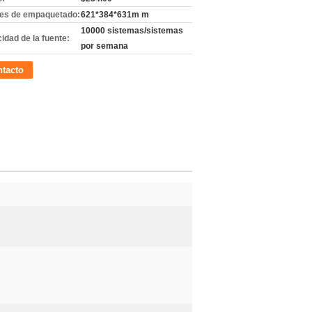
les de empaquetado:
621*384*631m m
10000 sistemas/sistemas
idad de la fuente:
por semana
tacto