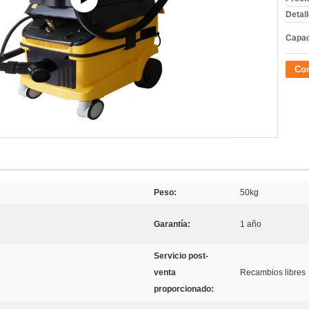
Detal
Capac
Con
Peso:
50kg
Garantía:
1 año
Servicio post-
venta
Recambios libres
proporcionado: