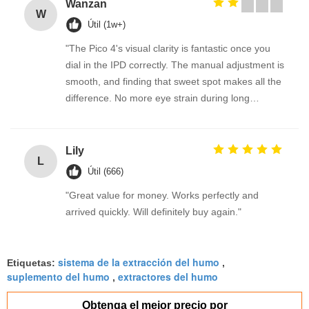
Wanzan
W
Útil (1w+)
"The Pico 4's visual clarity is fantastic once you
dial in the IPD correctly. The manual adjustment is
smooth, and finding that sweet spot makes all the
difference. No more eye strain during long
sessions. Highly recommend taking the time to set
it up properly!""The Pico 4's visual clarity is
fantastic once you dial in the IPD correctly. The
Lily
L
manual adjustment is smooth, and finding that
Útil (666)
sweet spot makes all the difference. No more eye
"Great value for money. Works perfectly and
strain during long sessions. Highly recommend
arrived quickly. Will definitely buy again."
taking the time to set it up properly!""The Pico 4's
visual clarity is fantastic once you dial in the IPD
correctly. The manual adjustment is smooth, and
sistema de la extracción del humo
Etiquetas:
,
finding that sweet spot makes all the difference.
suplemento del humo
extractores del humo
,
No more eye strain during long sessions. Highly
recommend taking the time to set it up
Obtenga el mejor precio por