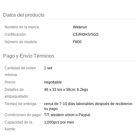
Datos del producto
Nombre de la marca:
Waterun
Certificación:
CE/ROHS/SGS
Número de modelo:
F800
Pago y Envío Términos
Cantidad de orden
1 set
mínima:
Precio:
negotiable
Detalles de
46 x 33 los x 38cm; 6.2kgs
empaquetado:
Tiempo de entrega:
cerca de 7-10 días laborables después de recibieron
su pago
Condiciones de pago:
T/T, western union o Paypal
Capacidad de la
1,000pcs por mes
fuente: