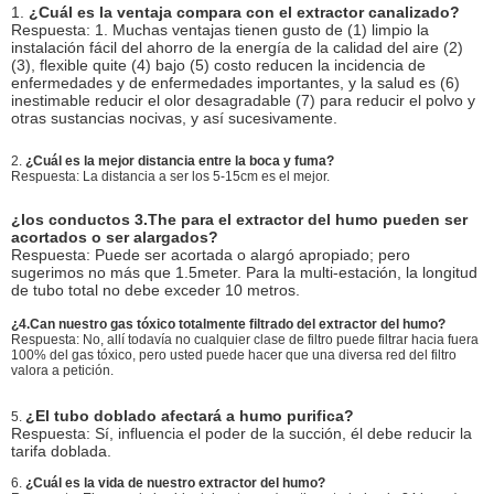
1.
¿Cuál es la ventaja compara con el extractor canalizado?
Respuesta: 1. Muchas ventajas tienen gusto de (1) limpio la
instalación fácil del ahorro de la energía de la calidad del aire (2)
(3), flexible quite (4) bajo (5) costo reducen la incidencia de
enfermedades y de enfermedades importantes, y la salud es (6)
inestimable reducir el olor desagradable (7) para reducir el polvo y
otras sustancias nocivas, y así sucesivamente.
2.
¿Cuál es la mejor distancia entre la boca y fuma?
Respuesta: La distancia a ser los 5-15cm es el mejor.
¿los conductos 3.The para el extractor del humo pueden ser
acortados o ser alargados?
Respuesta: Puede ser acortada o alargó apropiado; pero
sugerimos no más que 1.5meter. Para la multi-estación, la longitud
de tubo total no debe exceder 10 metros.
¿4.Can nuestro gas tóxico totalmente filtrado del extractor del humo?
Respuesta: No, allí todavía no cualquier clase de filtro puede filtrar hacia fuera
100% del gas tóxico, pero usted puede hacer que una diversa red del filtro
valora a petición.
¿El tubo doblado afectará a humo purifica?
5.
Respuesta: Sí, influencia el poder de la succión, él debe reducir la
tarifa doblada.
6.
¿Cuál es la vida de nuestro extractor del humo?