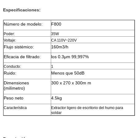
Especificaciones:
Número de modelo:
F800
Poder:
35W
Voltaje:
CA 110V~220V
Flujo sistémico:
160m3/h
Eficacia de filtrado:
los 0.3μm 99,997%
Conducto:
1
Ruido:
Menos que 50dB
Dimensiones
300 x 270 x 300m m
(milímetro)
Peso neto
4.5kg
Característica
Extractor ligero de escritorio del humo para
soldar