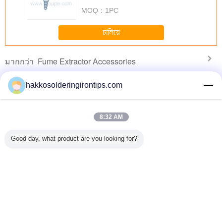
valve
MOQ：
1PC
চালিয়ে
Fume Extractor Accessories
มากกว่า
hakkosolderingirontips.com
Silicon
Mini Solder Fume
Professional
Soldering Fume
Portable 
8:32 AM
e Fume
Extractor Smoke
Bamboo Type
Extractor
Fume Ext
actor
Absorber 13W /
Fume Extractor
Accessories Big
Welding
Good day, what product are you looking for?
ries for
15W For
Arms for Welding
Square Silicon
Extractio
oke
Electronic
Fumes Extraction
Nozzle 75mm
Carbon F
cation
Soldering
System
pment
เปลี่ยนภาษา
s
Thai