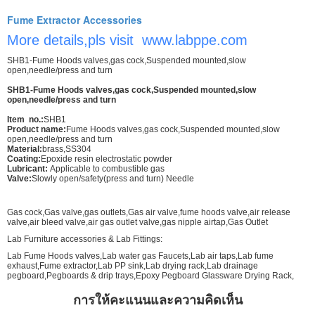
Fume Extractor Accessories
More details,pls visit www.labppe.com
SHB1-Fume Hoods valves,gas cock,Suspended mounted,slow
open,needle/press and turn
SHB1-Fume Hoods valves,gas cock,Suspended mounted,slow
open,needle/press and turn
Item no.:
SHB1
Product name:
Fume Hoods valves,gas cock,Suspended mounted,slow
open,needle/press and turn
Material:
brass,SS304
Coating:
Epoxide resin electrostatic powder
Lubricant:
Applicable to combustible gas
Valve:
Slowly open/safety(press and turn) Needle
Gas cock,Gas valve,gas outlets,Gas air valve,fume hoods valve,air release
valve,air bleed valve,air gas outlet valve,gas nipple airtap,Gas Outlet
Lab Furniture accessories & Lab Fittings:
Lab Fume Hoods valves,Lab water gas Faucets,Lab air taps,Lab fume
exhaust,Fume extractor,Lab PP sink,Lab drying rack,Lab drainage
pegboard,Pegboards & drip trays,Epoxy Pegboard Glassware Drying Rack,
การให้คะแนนและความคิดเห็น