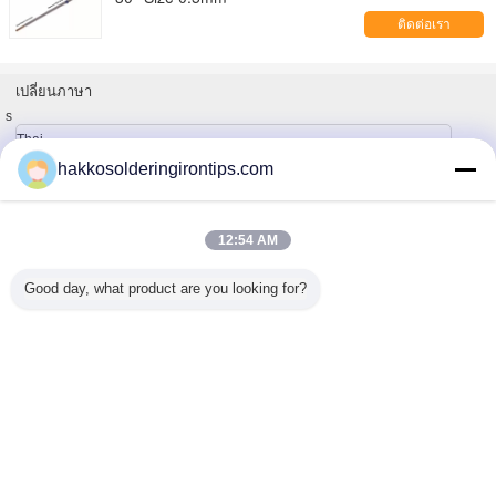
ติดต่อเรา
เปลี่ยนภาษา
s
Thai
hakkosolderingirontips.com
12:54 AM
บ้าน
|
เกี่ยวกับเรา
|
ติดต่อเรา
|
แผนผังเว็บไซต์
|
Privacy Policy
สก์ท็อปดู
Good day, what product are you looking for?
Copyright © 2015 - 2025 Guangzhou EPT Environmental Protection
Technology Co.,Ltd.
All rights reserved. Developed by
ECER