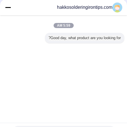
اتصل بنا
hakkosolderingirontips.com
Electronic Laser Cutting Industrial Fume Extractor
with Two Arm 75mm and four wheels
5:59 AM
اتصل بنا
Good day, what product are you looking for?
1 / 9
غير اللغة
s
Arabic
منزل
|
معلومات عنا
|
اتصل بنا
|
خريطة الموقع
|
Privacy Policy
منظر مكتبيّ
Copyright © 2015 - 2025 Guangzhou EPT Environmental Protection
Technology Co.,Ltd.
All rights reserved. Developed by
ECER