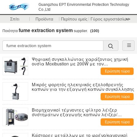
Guangzhou EPT Environmental Protection Technology
Co.,Ltd
Σπίτι
Προϊόντα
Περίπου εμείς
Γύρος εργοστασίων
>>
fume extraction system
Ποιότητα
supplier.
(100)
Ψηφιακή συγκολλώντας χαράζοντας χημική
ουσία Moxibustion με 200W με τον
τηλεχειρισμό για υψηλό - εξολκέας ποιοτικών
Ερώτηση τώρα
καπνών
Μικρός φορητός ηλεκτρικός εξολοθρευτής
καπνών για την εξαγωγή καπνών συγκόλλησης
Ερώτηση τώρα
Βιομηχανικοί τέμνοντες φίλτρο λέιζερ
συστημάτων εξαγωγής καπνών λέιζερ/
εξολκέας καπνών
Ερώτηση τώρα
Κάστορες μετάλλων με το φρένο/κανονικοί