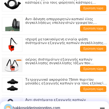
κάστορες για τους φορητούς κάστορες
εξολκέων καπνών
Ερώτηση τώρα
Αντι δόνηση απορροφητών καπνού ύλης
συγκολλήσεως υπολογιστών γραφείου,
συστήματα εξαγωγής καπνών συγκόλλησης
Ερώτηση τώρα
ισχυρή μετακινούμενη ενιαία φάση
συστημάτων εξαγωγής καπνών συγκόλλησης
αναρρόφησης
Ερώτηση τώρα
αέρας συστημάτων εξαγωγής καπνών
συγκόλλησης συγκόλλησης τόξων που
δροσίζεται με το φίλτρο
Ερώτηση τώρα
Τετραγωνικό ακροφύσιο 75mm πυριτίου
μονάδες εξαγωγής καπνών για τους εξολκείς
καπνών
Ερώτηση τώρα
Αντι συστήματα εξαγωγής καπνών
συγκόλλησης απορροφητών καπνού ύλης
συγκολλήσεως δόνησης
hakkosolderingirontips.com