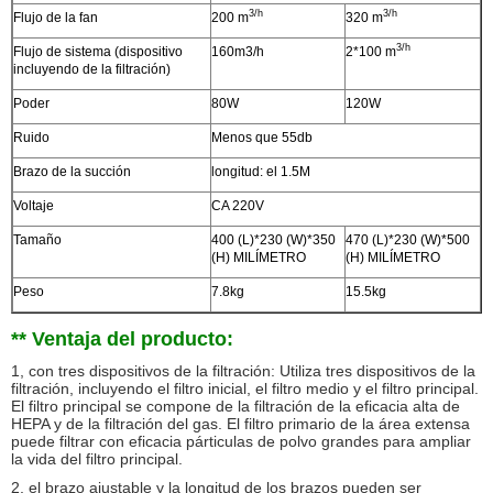
3/h
3/h
Flujo de la fan
200 m
320 m
3/h
Flujo de sistema (dispositivo
160m3/h
2*100 m
incluyendo de la filtración)
Poder
80W
120W
Ruido
Menos que 55db
Brazo de la succión
longitud: el 1.5M
Voltaje
CA 220V
Tamaño
400 (L)*230 (W)*350
470 (L)*230 (W)*500
(H) MILÍMETRO
(H) MILÍMETRO
Peso
7.8kg
15.5kg
** Ventaja del producto:
1, con tres dispositivos de la filtración:
Utiliza tres dispositivos de la
filtración, incluyendo el filtro inicial, el filtro medio y el filtro principal.
El filtro principal se compone de la filtración de la eficacia alta de
HEPA y de la filtración del gas. El filtro primario de la área extensa
puede filtrar con eficacia párticulas de polvo grandes para ampliar
la vida del filtro principal.
2, el brazo ajustable y la
longitud de los brazos pueden ser