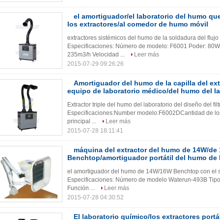
el amortiguador/el laboratorio del humo q
los extractores/al comedor de humo móvil
extractores sistémicos del humo de la soldadura del fluj
Especificaciones: Número de modelo: F6001 Poder: 80W 
235m3/h Velocidad ...
Leer más
2015-07-29 09:26:26
Amortiguador del humo de la capilla del ex
equipo de laboratorio médico/del humo del la
Extractor triple del humo del laboratorio del diseño del fi
Especificaciones:Number modelo:F6002DCantidad de los filtr
principal ...
Leer más
2015-07-28 18:11:41
máquina del extractor del humo de 14W/de
Benchtop/amortiguador portátil del humo de
el amortiguador del humo de 14W/16W Benchtop con el so
Especificaciones: Número de modelo Waterun-493B Tipo Ti
Función ...
Leer más
2015-07-28 04:30:52
El laboratorio químico/los extractores portá