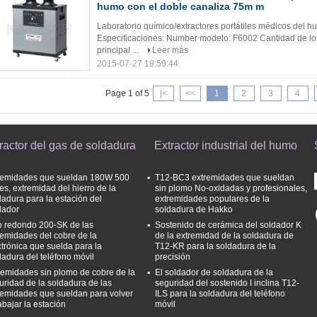
humo con el doble canaliza 75m m
Laboratorio químico/extractores portátiles médicos del
Especificaciones: Number modelo: F6002 Cantidad de los filt
principal ...
Leer más
2015-07-27 19:59:44
Page 1 of 5
|<
<<
1
2
3
4
ractor del gas de soldadura
Extractor industrial del humo
remidades que sueldan 180W 500
T12-BC3 extremidades que sueldan
ies, extremidad del hierro de la
sin plomo No-oxidadas y profesionales,
dadura para la estación del
extremidades populares de la
dador
soldadura de Hakko
o redondo 200-SK de las
Sostenido de cerámica del soldador K
remidades del cobre de la
de la extremidad de la soldadura de
ctrónica que suelda para la
T12-KR para la soldadura de la
dadura del teléfono móvil
precisión
remidades sin plomo de cobre de la
El soldador de soldadura de la
uridad de la soldadura de las
seguridad del sostenido I inclina T12-
remidades que sueldan para volver
ILS para la soldadura del teléfono
abajar la estación
móvil