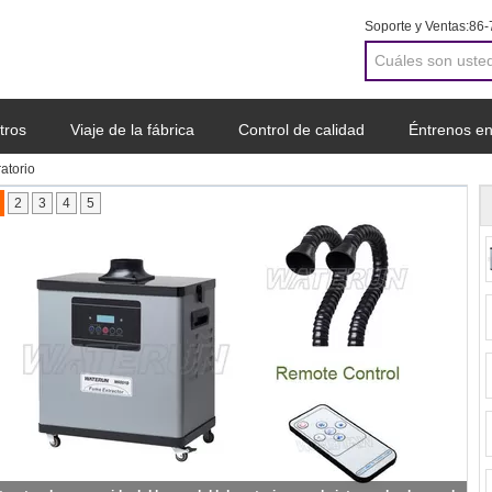
Soporte y Ventas:
86-
tros
Viaje de la fábrica
Control de calidad
Éntrenos en
atorio
a cotización
2
3
4
5