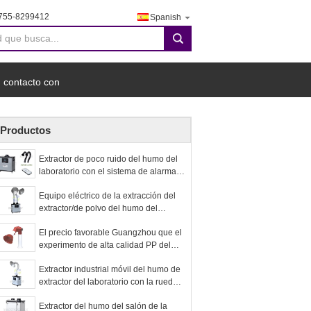
755-8299412
Spanish
search
 contacto con
Productos
Extractor de poco ruido del humo del
laboratorio con el sistema de alarma
de obstrucción del filtro y el indicador
Equipo eléctrico de la extracción del
digital
extractor/de polvo del humo del
laboratorio con las bocas de aluminio
El precio favorable Guangzhou que el
grandes
experimento de alta calidad PP del
laboratorio de /Mounted del celling de
Extractor industrial móvil del humo de
la pared Fume el extractor con la
extractor del laboratorio con la rueda y
cubierta montó 3
el freno 80W
Extractor del humo del salón de la