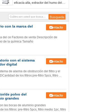
eficacia alta, extractor del humo del
amortiguador del humo que suelda
rio con la marca del
Contacto
ca del ce Factores de venta Descripción de
umo de la química Tamaño
atorio con el sistema
Contacto
dor digital
stema de alarma de obstrucción del filtro y el
idad de los filtros:pre-filtro 5pcs, filtro ...
tor/de polvo del
Contacto
nio grandes
 con las bocas de aluminio grandes
 filtros: pre-filtro 5pcs, filtro medio 1pc, filtro