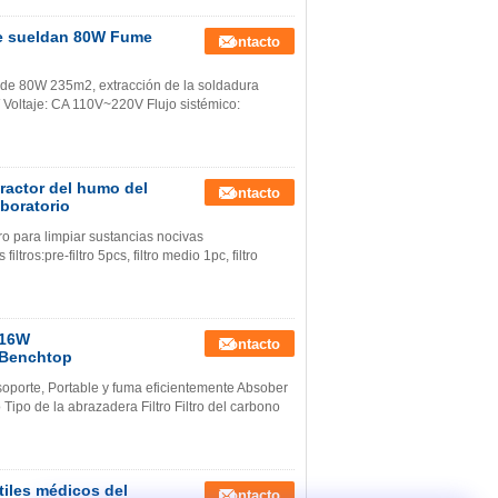
ue sueldan 80W Fume
Contacto
o de 80W 235m2, extracción de la soldadura
Voltaje: CA 110V~220V Flujo sistémico:
tractor del humo del
Contacto
boratorio
ltro para limpiar sustancias nocivas
os:pre-filtro 5pcs, filtro medio 1pc, filtro
 16W
Contacto
 Benchtop
porte, Portable y fuma eficientemente Absober
po de la abrazadera Filtro Filtro del carbono
tiles médicos del
Contacto