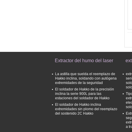
Extractor del humo del laser
ext
La astilla que suelda el reemplazo de
ext
Hakko inclina, soldando con autógena
ser
extremidades de la seguridad
sol
sol
El soldador de Hakko de la precisión
inclina la serie 900L para las
Tip
estaciones del soldador de Hakko
ext
ele
El soldador de Hakko inclina
sol
extremidades sin plomo del reemplazo
del sostenido 2C Hakko
Ext
seg
ext
a tr