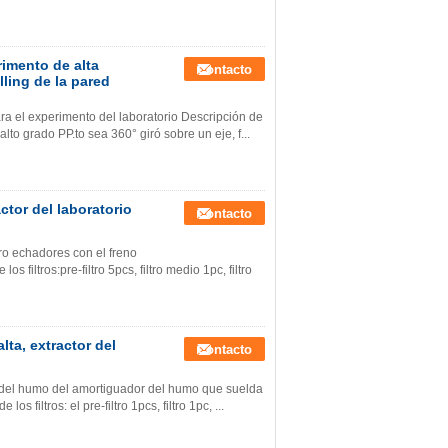
imento de alta
Contacto
lling de la pared
ara el experimento del laboratorio Descripción de
lto grado PP.to sea 360° giró sobre un eje, f...
ctor del laboratorio
Contacto
tro echadores con el freno
ltros:pre-filtro 5pcs, filtro medio 1pc, filtro
lta, extractor del
Contacto
tor del humo del amortiguador del humo que suelda
filtros: el pre-filtro 1pcs, filtro 1pc, ...