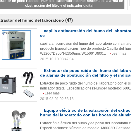
tractor de poco ruido del humo del laboratorio con el sistema de alarma de
obstrucción del filtro y el indicador digital
(47)
tractor del humo del laboratorio
capilla anticorrosión del humo del laborato
ce
capilla anticorrosión del humo del laboratorio con la mar
producto Especificación Tipo de producto Capilla del h
W1200*D800*H2350mm; W1500*D800...
Leer más
2015-10-10 03:47:34
Extractor de poco ruido del humo del labor
de alarma de obstrucción del filtro y el indica
Extractor de poco ruido del humo del laboratorio con el si
indicador digital Especificaciones:Number modelo:F6001DCant
Leer más
2015-08-01 02:53:18
Equipo eléctrico de la extracción del extrac
humo del laboratorio con las bocas de alumi
Extracción eléctrica del humo y de polvo del laboratorio
Especificaciones: Número de modelo: M6002D Cantidad de los