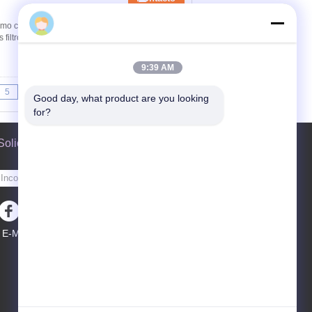
hakkosolderingirontips.com
 humo con los conductos dobles 75m m
ros: pre-filtro 5pcs, filtro medio 1pc, filtro
9:39 AM
5
>>
>|
Good day, what product are you looking 
for?
Solicitar una cotización
Envíe
E-Mail
Sitemap
|