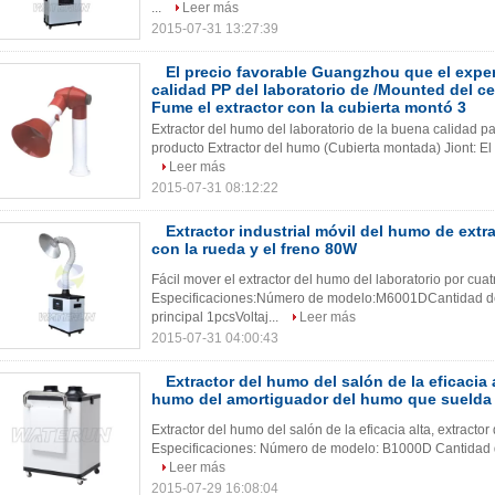
...
Leer más
2015-07-31 13:27:39
El precio favorable Guangzhou que el exper
calidad PP del laboratorio de /Mounted del ce
Fume el extractor con la cubierta montó 3
Extractor del humo del laboratorio de la buena calidad p
producto Extractor del humo (Cubierta montada) Jiont: El a
Leer más
2015-07-31 08:12:22
Extractor industrial móvil del humo de extra
con la rueda y el freno 80W
Fácil mover el extractor del humo del laboratorio por cua
Especificaciones:Número de modelo:M6001DCantidad de los fi
principal 1pcsVoltaj...
Leer más
2015-07-31 04:00:43
Extractor del humo del salón de la eficacia a
humo del amortiguador del humo que suelda
Extractor del humo del salón de la eficacia alta, extrac
Especificaciones: Número de modelo: B1000D Cantidad de los 
Leer más
2015-07-29 16:08:04