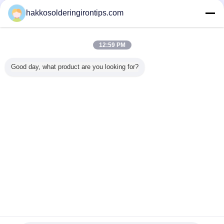
del CNC
Contacto
hakkosolderingirontips.com
Afiance el tipo con abrazadera amortiguador del
humo del ESD, extractor portátil 14W/16W del humo
que suelda
12:59 PM
Contacto
Good day, what product are you looking for?
1 / 7
Cambie la lengua
Spanish
Inicio
|
Sobre nosotros
|
Éntrenos en contacto con
|
Mapa del Sitio
|
Privacy
Policy
Visión de escritorio
Copyright © 2015 - 2026 Guangzhou EPT Environmental Protection
Technology Co.,Ltd.
All rights reserved. Developed by
ECER