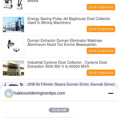
Arıtma
Şimdi Sorgulama
Energy Saving Pulse Jet Baghouse Dust Collector
Used In Mining Machinery
Şimdi Sorgulama
Duman Extractor Duman Eliminator Makinası
Alüminyum Hood Toz Emme Aksesuarları
Şimdi Sorgulama
Industrial Cyclone Dust Collector , Cyclone Dust
Extraction 3000 M3/ h to 60000 M3/h
Şimdi Sorgulama
35W İki Filtreler Sigara Duman Emici, Kaynak Süreci
Duman Arıtma
hakkosolderingirontips.com
Şimdi Sorgulama
Arındırıcı Air İçin Gri Taşınabilir Çeker Extractor 450W
HEPA filtre
12:16 AM
Şimdi Sorgulama