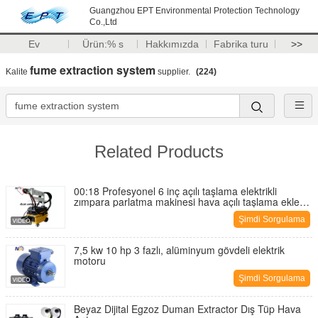
Guangzhou EPT Environmental Protection Technology
Co.,Ltd
Ev
Ürün:% s
Hakkımızda
Fabrika turu
>>
fume extraction system
Kalite
supplier.
(224)
Related Products
00:18 Profesyonel 6 inç açılı taşlama elektrikli
zımpara parlatma makinesi hava açılı taşlama ekleri
parlatıcı zımpara
Şimdi Sorgulama
7,5 kw 10 hp 3 fazlı, alüminyum gövdeli elektrik
motoru
Şimdi Sorgulama
Beyaz Dijital Egzoz Duman Extractor Dış Tüp Hava