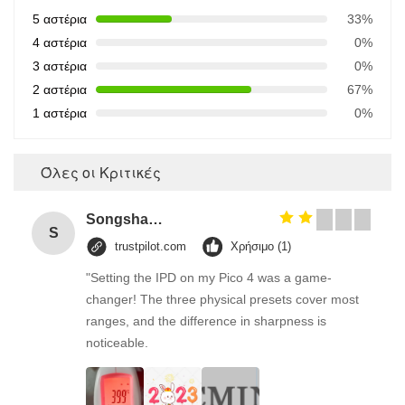
5 αστέρια
33%
4 αστέρια
0%
3 αστέρια
0%
2 αστέρια
67%
Αφήστε ένα μή
1 αστέρια
0%
We bellen je snel 
Όλες οι Κριτικές
Songshang
S
trustpilot.com
Χρήσιμο (1)
"Setting the IPD on my Pico 4 was a game-
changer! The three physical presets cover most
ranges, and the difference in sharpness is
noticeable.