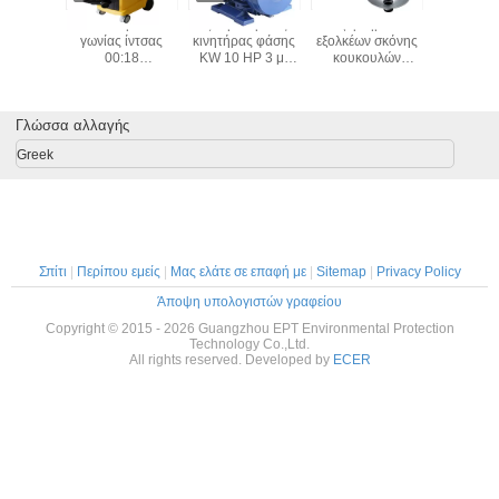
Τετραγωνικό
Τετραγωνικό
Extrator PA-
Sander 
ακροφύσιο 75mm
ακροφύσιο
500FS/FD καπνών
γωνίας ί
πυριτίου μονάδες
πυριτίου της
λέιζερ
00:
εξαγωγής καπνών
εύκολης ρύθμισης
επαγγελμ
για τους εξολκείς
εξαρτημάτων
sander στ
καπνών
εξολκέων καπνών
6 ηλεκτ
Γλώσσα αλλαγής
γυαλίζο
μηχανών
Greek
γωνίας συ
μύλ
Σπίτι
|
Περίπου εμείς
|
Μας ελάτε σε επαφή με
|
Sitemap
|
Privacy Policy
Άποψη υπολογιστών γραφείου
Copyright © 2015 - 2026 Guangzhou EPT Environmental Protection
Technology Co.,Ltd.
All rights reserved. Developed by
ECER