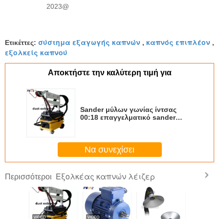
2023@
σύστημα εξαγωγής καπνών
καπνός επιπλέον
Ετικέττες:
,
,
εξολκείς καπνού
Αποκτήστε την καλύτερη τιμή για
Sander μύλων γωνίας ίντσας
00:18 επαγγελματικό sander
στιλβωτών 6 ηλεκτρικό
γυαλίζοντας μηχανών αέρα
γωνίας συνδέσεων μύλων
Να συνεχίσει
Εξολκέας καπνών λέιζερ
Περισσότεροι