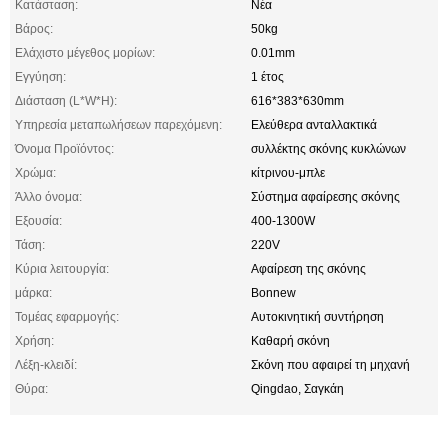
Κατάσταση:
Νέα
Βάρος:
50kg
Ελάχιστο μέγεθος μορίων:
0.01mm
Εγγύηση:
1 έτος
Διάσταση (L*W*H):
616*383*630mm
Υπηρεσία μεταπωλήσεων παρεχόμενη:
Ελεύθερα ανταλλακτικά
Όνομα Προϊόντος:
συλλέκτης σκόνης κυκλώνων
Χρώμα:
κίτρινου-μπλε
Άλλο όνομα:
Σύστημα αφαίρεσης σκόνης
Εξουσία:
400-1300W
Τάση:
220V
Κύρια λειτουργία:
Αφαίρεση της σκόνης
μάρκα:
Bonnew
Τομέας εφαρμογής:
Αυτοκινητική συντήρηση
Χρήση:
Καθαρή σκόνη
Λέξη-κλειδί:
Σκόνη που αφαιρεί τη μηχανή
Θύρα:
Qingdao, Σαγκάη