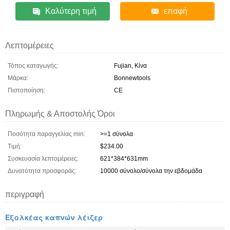
Καλύτερη τιμή
επαφή
Λεπτομέρειες
Τόπος καταγωγής:
Fujian, Κίνα
Μάρκα:
Bonnewtools
Πιστοποίηση:
CE
Πληρωμής & Αποστολής Όροι
Ποσότητα παραγγελίας min:
>=1 σύνολα
Τιμή:
$234.00
Συσκευασία λεπτομέρειες:
621*384*631mm
Δυνατότητα προσφοράς:
10000 σύνολο/σύνολα την εβδομάδα
περιγραφή
Εξολκέας καπνών λέιζερ