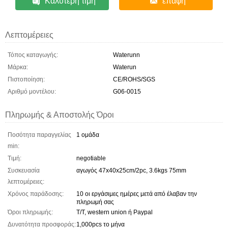
Καλύτερη τιμή
επαφή
Λεπτομέρειες
Τόπος καταγωγής:
Waterunn
Μάρκα:
Waterun
Πιστοποίηση:
CE/ROHS/SGS
Αριθμό μοντέλου:
G06-0015
Πληρωμής & Αποστολής Όροι
Ποσότητα παραγγελίας
1 ομάδα
min:
Τιμή:
negotiable
Συσκευασία
αγωγός 47x40x25cm/2pc, 3.6kgs 75mm
λεπτομέρειες:
Χρόνος παράδοσης:
10 οι εργάσιμες ημέρες μετά από έλαβαν την
πληρωμή σας
Όροι πληρωμής:
T/T, western union ή Paypal
Δυνατότητα προσφοράς:
1,000pcs το μήνα