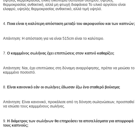
υψηλής θερμοκρασίας υλική οικονομία δαπανών σιδήρου, υψηλής
θερμοκρασίας ανθεκτική, αλλά μη φτωχή διαφάνεια Το υλικό αργιλίου είναι
ελαφρύ, υψηλής θερμοκρασίας ανθεκτικό, αλλά τιμή υψηλό.
4.
Ποια είναι η καλύτερη απόσταση μεταξύ του ακροφυσίου και των καπνών;
Απάντηση: Η απόσταση για να είναι 515cm είναι το καλύτερο.
7.
Ο καμμμένος σωλήνας έχει επιπτώσεις στον καπνό καθαρίζει;
Απάντηση: Ναι, έχει επιπτώσεις στη δύναμη αναρρόφησης, πρέπει να μειώσει το
καμμμένο ποσοστό.
8.
Είναι κανονικό εάν οι σωλήνες έδωσαν έξω ένα σταθερό βούισμα;
Απάντηση: Είναι κανονικό, προκάλεσε από τη δόνηση σωληνώσεων, προσπαθεί
να ισιώσει τους καμμμένους σωλήνες.
9.
Η διάμετρος των σωλήνων θα επηρεάσει τα αποτελέσματα για απορροφά
τους καπνούς;