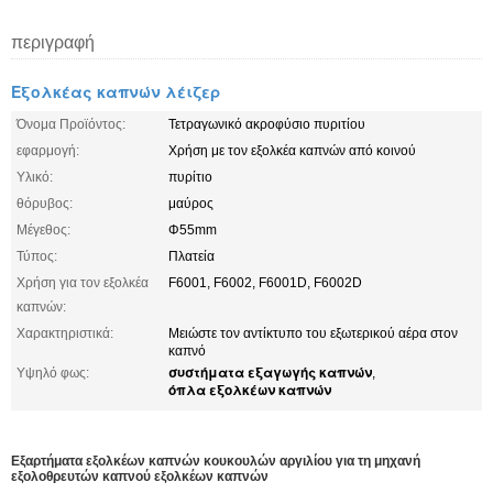
περιγραφή
Εξολκέας καπνών λέιζερ
Όνομα Προϊόντος:
Τετραγωνικό ακροφύσιο πυριτίου
εφαρμογή:
Χρήση με τον εξολκέα καπνών από κοινού
Υλικό:
πυρίτιο
θόρυβος:
μαύρος
Μέγεθος:
Φ55mm
Τύπος:
Πλατεία
Χρήση για τον εξολκέα
F6001, F6002, F6001D, F6002D
καπνών:
Χαρακτηριστικά:
Μειώστε τον αντίκτυπο του εξωτερικού αέρα στον
καπνό
συστήματα εξαγωγής καπνών
Υψηλό φως:
,
όπλα εξολκέων καπνών
Εξαρτήματα εξολκέων καπνών κουκουλών αργιλίου για τη μηχανή
εξολοθρευτών καπνού εξολκέων καπνών