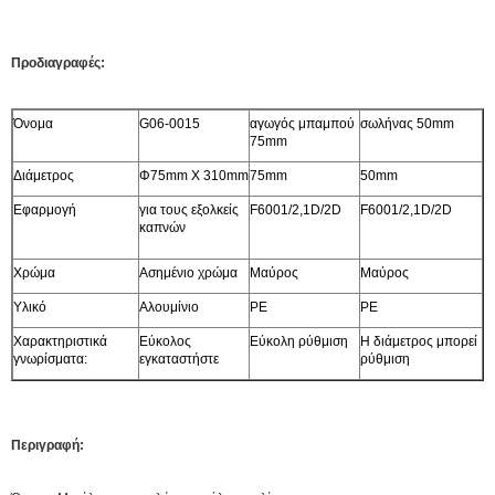
Προδιαγραφές:
Όνομα
G06-0015
αγωγός μπαμπού
σωλήνας 50mm
75mm
Διάμετρος
Φ75mm Χ 310mm
75mm
50mm
Εφαρμογή
για τους εξολκείς
F6001/2,1D/2D
F6001/2,1D/2D
καπνών
Χρώμα
Ασημένιο χρώμα
Μαύρος
Μαύρος
Υλικό
Αλουμίνιο
PE
PE
Χαρακτηριστικά
Εύκολος
Εύκολη ρύθμιση
Η διάμετρος μπορεί
γνωρίσματα:
εγκαταστήστε
ρύθμιση
Περιγραφή: