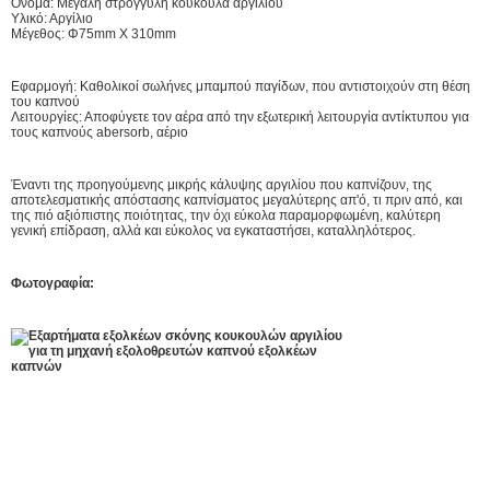
Όνομα: Μεγάλη στρογγυλή κουκούλα αργιλίου
Υλικό: Αργίλιο
Μέγεθος: Φ75mm Χ 310mm
Εφαρμογή: Καθολικοί σωλήνες μπαμπού παγίδων, που αντιστοιχούν στη θέση
του καπνού
Λειτουργίες: Αποφύγετε τον αέρα από την εξωτερική λειτουργία αντίκτυπου για
τους καπνούς abersorb, αέριο
Έναντι της προηγούμενης μικρής κάλυψης αργιλίου που καπνίζουν, της
αποτελεσματικής απόστασης καπνίσματος μεγαλύτερης απ'ό, τι πριν από, και
της πιό αξιόπιστης ποιότητας, την όχι εύκολα παραμορφωμένη, καλύτερη
γενική επίδραση, αλλά και εύκολος να εγκαταστήσει, καταλληλότερος.
Φωτογραφία: