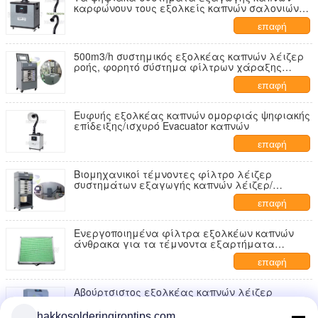
καρφώνουν τους εξολκείς καπνών σαλονιών
με το ενιαίο εργοστάσιο βραχιόνων εξολκέων
επαφή
500m3/h συστημικός εξολκέας καπνών λέιζερ
ροής, φορητό σύστημα φίλτρων χάραξης
λέιζερ
επαφή
Ευφυής εξολκέας καπνών ομορφιάς ψηφιακής
επίδειξης/ισχυρό Evacuator καπνών
επαφή
Βιομηχανικοί τέμνοντες φίλτρο λέιζερ
συστημάτων εξαγωγής καπνών λέιζερ/
εξολκέας καπνών
επαφή
Ενεργοποιημένα φίλτρα εξολκέων καπνών
άνθρακα για τα τέμνοντα εξαρτήματα
μηχανών διήθησης καπνών λέιζερ
επαφή
Αβούρτσιστος εξολκέας καπνών λέιζερ
μηχανών υψηλής τάσης 330W για την
τέμνουσα βιομηχανία λέιζερ
hakkosolderingirontips.com