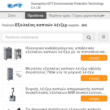
Guangzhou EPT Environmental Protection Technology
Co.,Ltd
Σπίτι
Προϊόντα
Περίπου εμείς
Γύρος εργοστασίων
>>
Εξολκέας καπνών λέιζερ
Ποιότητα
supplier.
(84)
Ηλεκτρικά καθοδηγούμενος αποδοτικός
εξολκέας καπνών λέιζερ με το πιστοποιητικό
πόνι
επαφή
Μεγάλος εξολκέας καπνών λέιζερ υψηλής
συχνότητας 700w για τη μηχανή λέιζερ
επαφή
Ευφυής λέιζερ καπνών απορροφητής καπνού
συγκόλλησης εξολκέων 80W συγκολλώντας
για Eclectronics
επαφή
Τα ψηφιακά συστήματα εξαγωγής καπνών