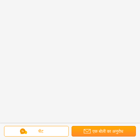
चैट
एक बोली का अनुरोध