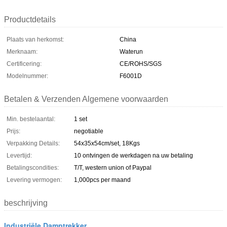
Productdetails
Plaats van herkomst:
China
Merknaam:
Waterun
Certificering:
CE/ROHS/SGS
Modelnummer:
F6001D
Betalen & Verzenden Algemene voorwaarden
Min. bestelaantal:
1 set
Prijs:
negotiable
Verpakking Details:
54x35x54cm/set, 18Kgs
Levertijd:
10 ontvingen de werkdagen na uw betaling
Betalingscondities:
T/T, western union of Paypal
Levering vermogen:
1,000pcs per maand
beschrijving
Industriële Damptrekker