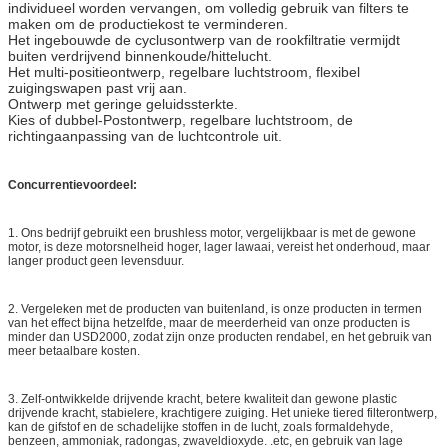
individueel worden vervangen, om volledig gebruik van filters te
maken om de productiekost te verminderen.
Het ingebouwde de cyclusontwerp van de rookfiltratie vermijdt
buiten verdrijvend binnenkoude/hittelucht.
Het multi-positieontwerp, regelbare luchtstroom, flexibel
zuigingswapen past vrij aan.
Ontwerp met geringe geluidssterkte.
Kies of dubbel-Postontwerp, regelbare luchtstroom, de
richtingaanpassing van de luchtcontrole uit.
Concurrentievoordeel:
1. Ons bedrijf gebruikt een brushless motor, vergelijkbaar is met de gewone
motor, is deze motorsnelheid hoger, lager lawaai, vereist het onderhoud, maar
langer product geen levensduur.
2. Vergeleken met de producten van buitenland, is onze producten in termen
van het effect bijna hetzelfde, maar de meerderheid van onze producten is
minder dan USD2000, zodat zijn onze producten rendabel, en het gebruik van
meer betaalbare kosten.
3. Zelf-ontwikkelde drijvende kracht, betere kwaliteit dan gewone plastic
drijvende kracht, stabielere, krachtigere zuiging. Het unieke tiered filterontwerp,
kan de gifstof en de schadelijke stoffen in de lucht, zoals formaldehyde,
benzeen, ammoniak, radongas, zwaveldioxyde. .etc, en gebruik van lage