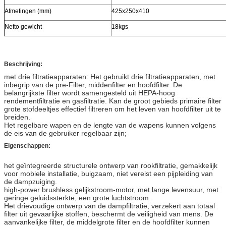
Afmetingen (mm)
425x250x410
Netto gewicht
18kgs
Beschrijving:
met drie filtratieapparaten:
Het gebruikt drie filtratieapparaten, met
inbegrip van de pre-Filter, middenfilter en hoofdfilter. De
belangrijkste filter wordt samengesteld uit HEPA-hoog
rendementfiltratie en gasfiltratie. Kan de groot gebieds primaire filter
grote stofdeeltjes effectief filtreren om het leven van hoofdfilter uit te
breiden.
Het regelbare wapen en de lengte van de wapens kunnen volgens
de eis van de gebruiker regelbaar zijn;
Eigenschappen:
het geïntegreerde structurele ontwerp van rookfiltratie, gemakkelijk
voor mobiele installatie, buigzaam, niet vereist een pijpleiding van
de dampzuiging.
high-power brushless gelijkstroom-motor, met lange levensuur, met
geringe geluidssterkte, een grote luchtstroom.
Het drievoudige ontwerp van de dampfiltratie, verzekert aan totaal
filter uit gevaarlijke stoffen, beschermt de veiligheid van mens. De
aanvankelijke filter, de middelgrote filter en de hoofdfilter kunnen