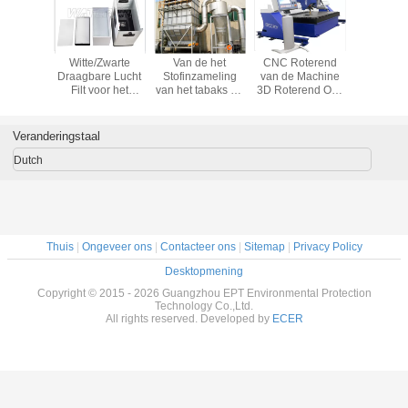
et het
Witte/Zwarte
Van de het
CNC Roterend
het elektr
riumsoldeersel
Draagbare Lucht
Stofinzameling
van de Machine
damptrek
e het
Filt voor het
van het tabaks de
3D Roterend Oxy
het
isfabriek
Solderen van
Drogende Proces
van
machines
voudig-
Damptrekker/Industriële
Trekker van het
Plasmabeveling
solderen 
an de de
Damptrekker
het Materiaal
de Brandstof
certifi
Veranderingstaal
ker voor
Industriële Stof
Scherp Materiaal
vert
Dutch
Thuis
|
Ongeveer ons
|
Contacteer ons
|
Sitemap
|
Privacy Policy
Desktopmening
Copyright © 2015 - 2026 Guangzhou EPT Environmental Protection
Technology Co.,Ltd.
All rights reserved. Developed by
ECER