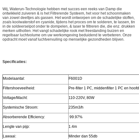
Wij, Waterun-Technologie hebben met succes een reeks van Damp die
ontwikkeld zuiveren & is het Filtrerende Systeem, het voor het schoonmaken
van zowel deeltjes als gassen. Het wordt ontworpen om de schadelijke stoffen,
zoals koolwaterstof en cyanide, tijdens het proces om te solderen, te lassen, tin
in de soldeerselpot onder te dompelen, & laser te filtreren die, die enz. drukken
merken uithollen. Het vangt schadelijke rook met freestanding buizen en
regelbaar luchtvolume om uw werkomgeving beduidend te verbeteren. Onze
opdracht moet vanaf luchtvervuiling op menselijke gezondheden blijven.
Specificaties:
Modelaantal:
F6001D
Filtershoeveelheid:
Pre-filter 1 PC, middenfilter 1 PC en hoofd
Voltage/Macht:
110-220V, 80W
Systemische Stroom:
235m3/h
Absorberende Efficiency:
99.97%
Lengte van pijp:
1.4m
Lawaai:
Minder dan 55db