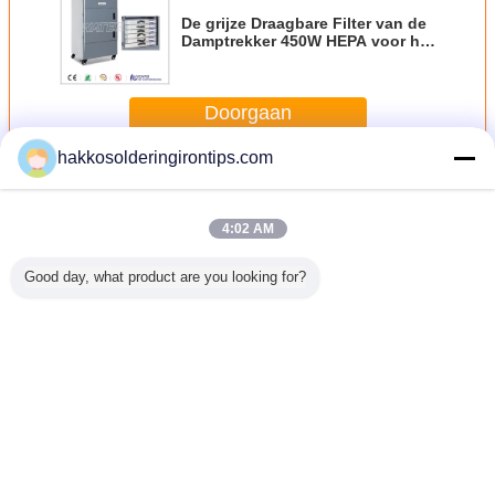
De grijze Draagbare Filter van de
Damptrekker 450W HEPA voor het
Zuiveren van Lucht
Doorgaan
hakkosolderingirontips.com
Draagbare stofafscheider
Meer
4:02 AM
Good day, what product are you looking for?
Collector van het
Energie - het
De industriële
De grijze
het Materiaal de
Stofcollector van
Collector van het
Draagbare Filter
e
Industriële Stof
Baghouse van de
Cycloonstof, de
van de
van de
besparingsimpuls
Extractie van het
Damptrekker
stofextractie voor
Straal die in
Cycloonstof 3000
450W HEPA voor
de Droger van het
Mijnbouwmachines
M3 h aan 60000
het Zuiveren van
Veranderingstaal
Tabaksblad
wordt gebruikt
M3/h
Lucht
Dutch