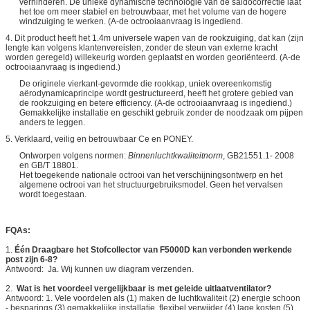
verhinderen. De unieke dynamische technologie van de saldocorrectie laat
het toe om meer stabiel en betrouwbaar, met het volume van de hogere
windzuiging te werken. (A-de octrooiaanvraag is ingediend.
4. Dit product heeft het 1.4m universele wapen van de rookzuiging, dat kan (zijn
lengte kan volgens klantenvereisten, zonder de steun van externe kracht
worden geregeld) willekeurig worden geplaatst en worden georiënteerd. (A-de
octrooiaanvraag is ingediend.)
De originele vierkant-gevormde die rookkap, uniek overeenkomstig
aërodynamicaprincipe wordt gestructureerd, heeft het grotere gebied van
de rookzuiging en betere efficiency. (A-de octrooiaanvraag is ingediend.)
Gemakkelijke installatie en geschikt gebruik zonder de noodzaak om pijpen
anders te leggen.
5. Verklaard, veilig en betrouwbaar Ce en PONEY.
Ontworpen volgens normen:
Binnenluchtkwaliteitnorm
, GB21551.1- 2008
en GB/T 18801.
Het toegekende nationale octrooi van het verschijningsontwerp en het
algemene octrooi van het structuurgebruiksmodel. Geen het vervalsen
wordt toegestaan.
FQAs:
1.
Één Draagbare het Stofcollector van F5000D kan verbonden werkende
post zijn 6-8?
Antwoord: Ja. Wij kunnen uw diagram verzenden.
2.
Wat is het voordeel vergelijkbaar is met geleide uitlaatventilator?
Antwoord: 1. Vele voordelen als (1) maken de luchtkwaliteit (2) energie schoon
- besparings (3) gemakkelijke installatie, flexibel verwijder (4) lage kosten (5)