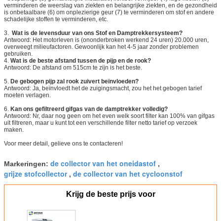
verminderen de weerslag van ziekten en belangrijke ziekten, en de gezondheid
is onbetaalbare (6) om onplezierige geur (7) te verminderen om stof en andere
schadelijke stoffen te verminderen, etc.
3.
Wat is de levensduur van ons Stof en Damptrekkersysteem?
Antwoord: Het motorleven is (ononderbroken werkend 24 uren) 20.000 uren,
overweegt milieufactoren. Gewoonlijk kan het 4-5 jaar zonder problemen
gebruiken.
4.
Wat is de beste afstand tussen de pijp en de rook?
Antwoord: De afstand om 515cm te zijn is het beste.
5.
De gebogen pijp zal rook zuivert beïnvloeden?
Antwoord: Ja, beïnvloedt het de zuigingsmacht, zou het het gebogen tarief
moeten verlagen.
6.
Kan ons gefiltreerd gifgas van de damptrekker volledig?
Antwoord: Nr, daar nog geen om het even welk soort filter kan 100% van gifgas
uit filtreren, maar u kunt tot een verschillende filter netto tarief op verzoek
maken.
Voor meer detail, gelieve ons te contacteren!
de collector van het oneidastof
Markeringen:
,
grijze stofcollector
de collector van het cycloonstof
,
Krijg de beste prijs voor