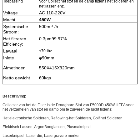
Toepassing
Voor Collect het stof en de damp tijdens het solderen en
het lassen enz.
Voltage
AC 110-220V
Macht
450W
Systemische
500m ³ /h
Stroom:
Het filtreren
0.3μm99.97%
Efficiency:
Lawaai
<70db>
Inlete
φ90mm
Afmetingen
550X415X920mm
Netto gewicht
60kgs
Beschrijving:
Collector van het de Filter is de Draagbare Stof van F5000D 450W HEPA voor
het verzamelen van stof en damp om te zuiveren de lucht tijdens:
Het elektronische Solderen, Reflowing-het Solderen, Golf het Solderen
Elektrisch Lassen, ArgonBooglassen, Plasmaknipsel
Laserknipsel, Laser die, Lasergravure merken