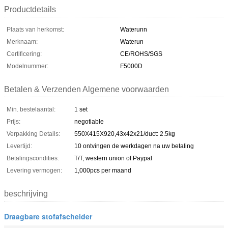
Productdetails
Plaats van herkomst:
Waterunn
Merknaam:
Waterun
Certificering:
CE/ROHS/SGS
Modelnummer:
F5000D
Betalen & Verzenden Algemene voorwaarden
Min. bestelaantal:
1 set
Prijs:
negotiable
Verpakking Details:
550X415X920,43x42x21/duct: 2.5kg
Levertijd:
10 ontvingen de werkdagen na uw betaling
Betalingscondities:
T/T, western union of Paypal
Levering vermogen:
1,000pcs per maand
beschrijving
Draagbare stofafscheider