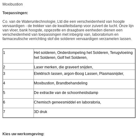
Moxibustion
Toepassingen:
Co. van de Wateruntechnologie, Ltd die een verscheidenheid van hoogte
vervaardigen - de trekker van de kwaliteitsdamp voor zuivert de lucht. Onze lijn
van vloer, bank hoogste, opgezette en draagbare eenheden dienen een
verscheidenheid van toepassingen met inbegrip van, laboratorium en
farmaceutische verrichting stof die solderen vervaardigen verzamelen lassen.
1
Het solderen, Onderdompeling het Solderen, Terugvloeiing
het Solderen, Golf het Solderen,
2
Laser merken, die graveert snijden,
3
Elektrisch lassen, argon-Boog Lassen, Plasmasnijder,
4
Moxibustion, Brandbehandeling
5
De extractie van de schoonheidsdamp
6
Chemisch geneesmiddel en laboratoria,
7
3D druk
Kies uw werkomgeving: