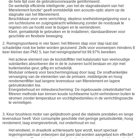
de hele tijd over de gebruiksvoorwaarde geïnformeerd.
De werkelijk efficiënte intelligente „van het de stagnatiealarm van het
filterelement functie“ geeft onmiddellijk een acousto-optic alarm op de
stagnatie van het filterelement.
Beschikbaar voor verre verrichting; stepless snelheidsregelgeving voor u
om luchtvolume en zuigingskracht willekeurig zonder de noodzaak te
regelen om uw hoofd over te buigen en te verminderen.
Klein, gemakkelijk te gebruiken en te installeren; standaardbever voor
geschikte en flexibele beweging.
2. Reinigingsontwerp in vier fasen: het filtreren stap voor stap laat dat
schadelijke rook toe beter worden gezuiverd. Zelfs voor voorwerpen minstens 8
keer kleiner dan PM2.5, kan het reinigingstarief tot 99.97% bereiken.
Het actieve element van de koolstoffilter met katalysator kan veelvoudige
substanties absorberen die in de te zuiveren lucht bestaan en zijn met
buitenlandse geur, giftig en schadelijk.
Modulair ontwerp voor beschermingslaag door laag: De onafhankelijke
vervanging van de elementen van de primaire, middelgrote en hoog
rendementfilter laat langere levensduur van filterelement en lagere
gebruikskosten toe.
Energiebehoud en milieubescherming: De ingebouwde cirkelinitiatief het
filtreren methode kan binnen koude lucht/warme lucht verhinderen buiten te
stromen zonder temperatuur en vochtigheidsmilieu in de verrichtingssectie
te vernietigen.
3. Keur brushless motor van gelijkstroom goed die stabiele prestaties en lange
levensduur heeft. Voor consumptie geschikte met geringe geluidssterkte, hoog
rendement, laag energieverbruik, nul onderhoud en nul.
Het windwiel, in draaikolk achterwaarts type wordt, keurt speciaal
legeringsmateriaal ontworpen dat goed dat worden aangetast kon effectief