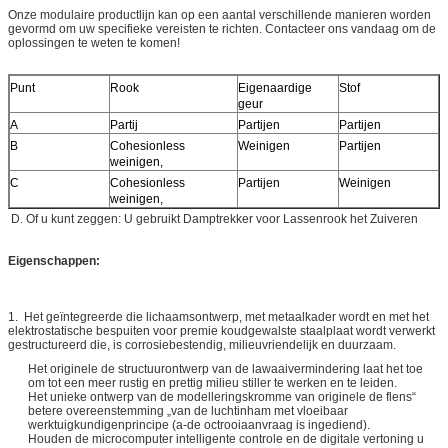
Onze modulaire productlijn kan op een aantal verschillende manieren worden
gevormd om uw specifieke vereisten te richten. Contacteer ons vandaag om de
oplossingen te weten te komen!
Punt
Rook
Eigenaardige
Stof
geur
A
Partij
Partijen
Partijen
B
Cohesionless
Weinigen
Partijen
weinigen,
C
Cohesionless
Partijen
Weinigen
weinigen,
D. Of u kunt zeggen: U gebruikt Damptrekker voor Lassenrook het Zuiveren
Eigenschappen:
1. Het geïntegreerde die lichaamsontwerp, met metaalkader wordt en met het
elektrostatische bespuiten voor premie koudgewalste staalplaat wordt verwerkt
gestructureerd die, is corrosiebestendig, milieuvriendelijk en duurzaam.
Het originele de structuurontwerp van de lawaaivermindering laat het toe
om tot een meer rustig en prettig milieu stiller te werken en te leiden.
Het unieke ontwerp van de modelleringskromme van originele de flens“
betere overeenstemming „van de luchtinham met vloeibaar
werktuigkundigenprincipe (a-de octrooiaanvraag is ingediend).
Houden de microcomputer intelligente controle en de digitale vertoning u