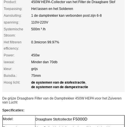
Product:
450W HEPA-Collector van het Filter de Draagbare Stof
Toepassing:
Het lassen en het Solderen
Aansluiting:
1 de damptrekker kan verbonden post zijn 6-8
spanning:
110V-220V
Systemische
500m ³ /h
Stroom:
Het filtreren
0.3micron 99.97%
efficiency:
Power:
450w
lawaai:
Minder dan 70db
kleur:
grijs
Buisdia.:
75mm
de systemen van de stofextractie
Hoog licht:
,
de systemen van de dampextractie
De grijze Draagbare Filter van de Damptrekker 450W HEPA voor het Zuiveren
van Lucht
Specificaties:
F5000D
Model:
Draagbare Stofcollector