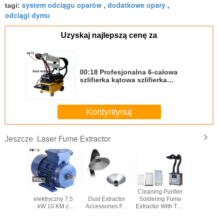
system odciągu oparów
dodatkowe opary
tagi:
,
,
odciągi dymu
Uzyskaj najlepszą cenę za
00:18 Profesjonalna 6-calowa
szlifierka kątowa szlifierka
elektryczna polerka szlifierka
kątowa powietrza załączniki
polerka szlifierka
Kontyntynuj
Laser Fume Extractor
Jeszcze
Square Silicon
Round Silicon
Laser fume
3-fazowy 
Nozzle 75mm
Nozzle Fume
extrator PA-
elektrycz
Fume Extraction
Extractor
500FS/FD
kW 10 
Units For Fume
Accessories Easy
alumin