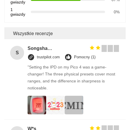
gwiazdy
1
0%
gwiazdy
Wszystkie recenzje
Zostaw wiadom
Songshang
Oddzwonimy wkr
S
trustpilot.com
Pomocny (1)
"Setting the IPD on my Pico 4 was a game-
changer! The three physical presets cover most
ranges, and the difference in sharpness is
noticeable.
W*s