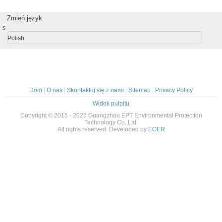
Extractors
Adjustment
obud
Zmień język
s
Polish
Dom
|
O nas
|
Skontaktuj się z nami
|
Sitemap
|
Privacy Policy
Widok pulpitu
Copyright © 2015 - 2025 Guangzhou EPT Environmental Protection
Technology Co.,Ltd.
All rights reserved. Developed by
ECER