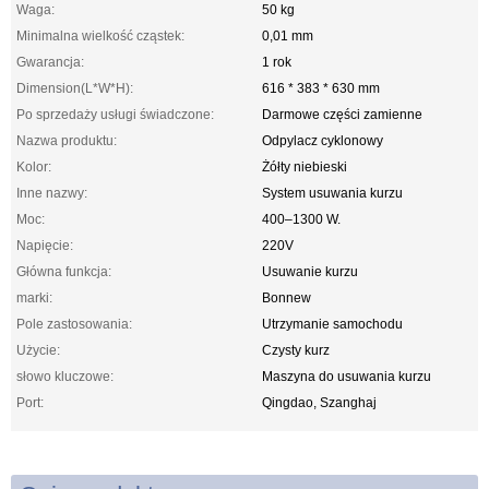
Waga:
50 kg
Minimalna wielkość cząstek:
0,01 mm
Gwarancja:
1 rok
Dimension(L*W*H):
616 * 383 * 630 mm
Po sprzedaży usługi świadczone:
Darmowe części zamienne
Nazwa produktu:
Odpylacz cyklonowy
Kolor:
Żółty niebieski
Inne nazwy:
System usuwania kurzu
Moc:
400–1300 W.
Napięcie:
220V
Główna funkcja:
Usuwanie kurzu
marki:
Bonnew
Pole zastosowania:
Utrzymanie samochodu
Użycie:
Czysty kurz
słowo kluczowe:
Maszyna do usuwania kurzu
Port:
Qingdao, Szanghaj