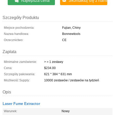
Najlepsza cena
Skontaktuj się z nami
Szczegóły Produktu
Miejsce pochodzenia:
Fujian, Chiny
Nazwa handlowa:
Bonnewtools
Orzecznictwo:
CE
Zapłata
Minimalne zamówienie:
> = 1 zestawy
Cena:
$234.00
Szczegóły pakowania:
621 * 384 * 631 mm
Możliwość Supply:
10000 zestawów / zestawów na tydzień
Opis
Laser Fume Extractor
Warunek:
Nowy