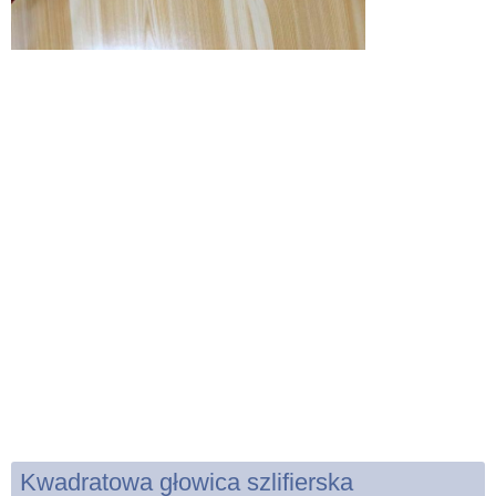
Kwadratowa głowica szlifierska