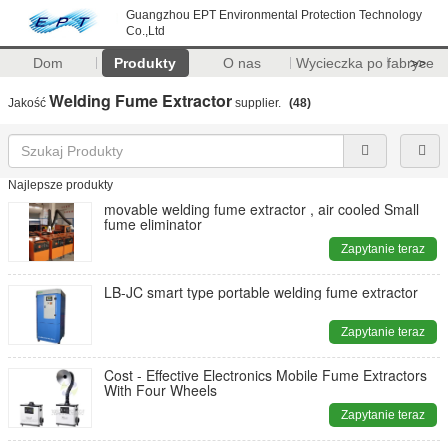
Guangzhou EPT Environmental Protection Technology
Co.,Ltd
Dom
Produkty
O nas
Wycieczka po fabryce
>>
Welding Fume Extractor
Jakość
supplier.
(48)
Najlepsze produkty
movable welding fume extractor , air cooled Small
fume eliminator
Zapytanie teraz
LB-JC smart type portable welding fume extractor
Zapytanie teraz
Cost - Effective Electronics Mobile Fume Extractors
With Four Wheels
Zapytanie teraz