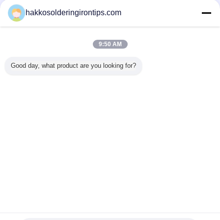
Skontaktuj się z
hakkosolderingirontips.com
nami
Large Welding Dust Extractor / Laser Cutting Smoke
Extraction System AC 110V - 220V
9:50 AM
Skontaktuj się z
nami
Good day, what product are you looking for?
1 / 5
Zmień język
s
Polish
Dom
|
O nas
|
Skontaktuj się z nami
|
Sitemap
|
Privacy Policy
Widok pulpitu
Copyright © 2015 - 2025 Guangzhou EPT Environmental Protection
Technology Co.,Ltd.
All rights reserved. Developed by
ECER