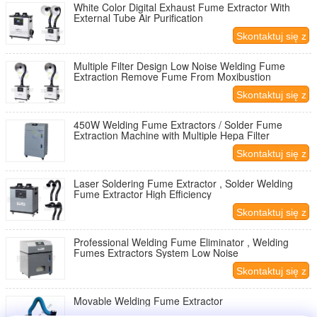
White Color Digital Exhaust Fume Extractor With
External Tube Air Purification
Skontaktuj się z
nami
Multiple Filter Design Low Noise Welding Fume
Extraction Remove Fume From Moxibustion
Skontaktuj się z
nami
450W Welding Fume Extractors / Solder Fume
Extraction Machine with Multiple Hepa Filter
Skontaktuj się z
nami
Laser Soldering Fume Extractor , Solder Welding
Fume Extractor High Efficiency
Skontaktuj się z
nami
Professional Welding Fume Eliminator , Welding
Fumes Extractors System Low Noise
Skontaktuj się z
nami
Movable Welding Fume Extractor